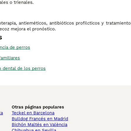
les o trienales.
oterapia, antieméticos, antibióticos profilcticos y tratamiento
ecoz mejora el pronóstico.
s
ncia de perros
familiares
 dental de los perros
Otras páginas populares
ta
Teckel en Barcelona
Bulldog Francés en Madrid
Bichón Maltés en València
Chihuahua en Sevilla