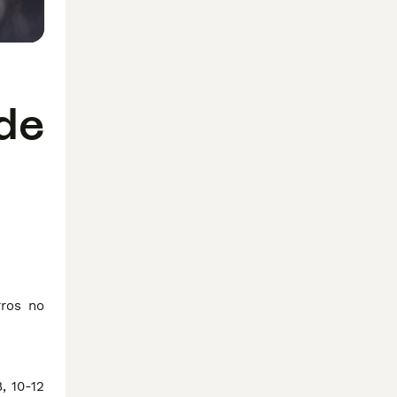
de
rros no
, 10-12