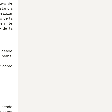
tivo de
stancia
alizar
o de la
permite
o de la
a desde
humana.
 y como
n desde