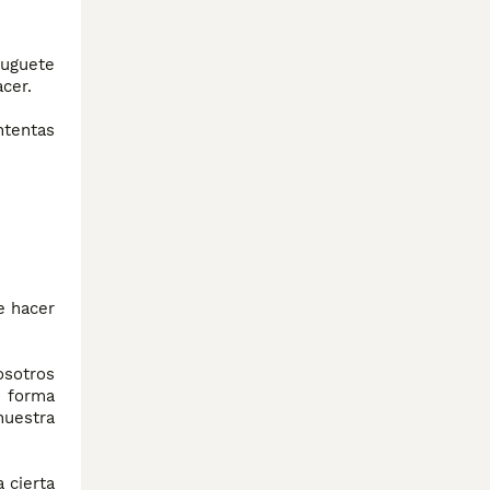
juguete
cer.
ntentas
e hacer
osotros
e forma
nuestra
 cierta