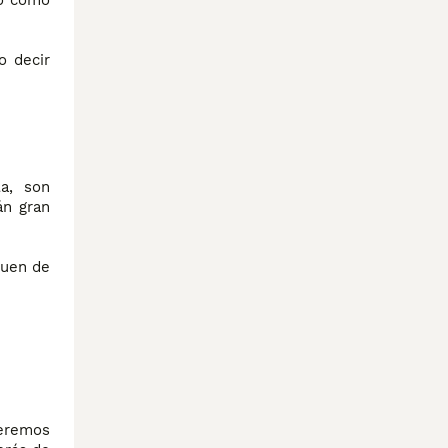
po como
o decir
la, son
án gran
guen de
beremos