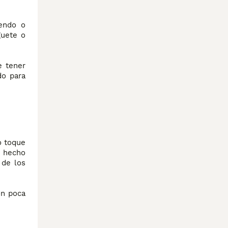
iendo o
guete o
e tener
do para
o toque
e hecho
 de los
on poca