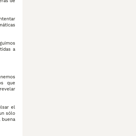
erás de
ntentar
máticas
eguimos
tidas a
ponemos
os que
revelar
lsar el
un sólo
a buena