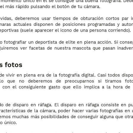
e momento único en el se consigue una buena fotografía. Deb
 el más rápido pulsando el botón de tu cámara.
ovidas, deberemos usar tiempos de obturación cortos par i
ámaras actuales disponen de posiciones programadas y auto
deportivas (suele aparecer el icono de una persona corriendo).
 fotografiar un deportista de elite en plena acción. Si cons
uiremos ver facetas de nuestra mascota que pasan inadver
s fotos
 vivir en plena era de la fotografía digital. Casi todos dis
 lo que no deberemos de preocuparnos si tiramos fot
 con el consiguiente gasto que ello implica a la hora de 
de disparo en ráfaga. El disparo en ráfaga consiste en pu
acterísticas de la cámara, poder hacer varias fotografías en 
emos muchas más posibilidades de conseguir alguna que otr
o único.