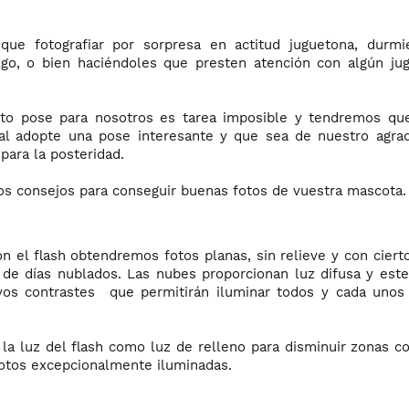
que fotografiar por sorpresa en actitud juguetona, durm
lgo, o bien haciéndoles que presten atención con algún ju
to pose para nosotros es tarea imposible y tendremos qu
mal adopte una pose interesante y que sea de nuestro agra
ara la posteridad.
os consejos para conseguir buenas fotos de vuestra mascota.
on el flash obtendremos fotos planas, sin relieve y con ciert
luz de días nublados. Las nubes proporcionan luz difusa y est
sivos contrastes que permitirán iluminar todos y cada unos
 la luz del flash como luz de relleno para disminuir zonas c
 fotos excepcionalmente iluminadas.