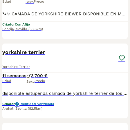
Edad
Precio
Sexo
🐾✨ CAMADA DE YORKSHIRE BIEWER DISPONIBLE EN MASCOTAS DEL SUR ✨🐾 En Mascotas del Sur tenemos disponible una preciosa camada de Yorkshire Biewer, cachorritos criados con cariño, atención diaria y en ambiente familiar desde sus primeros días. Contamos con Núcleo Zoológico autorizado, licencia de apertura y código de explotación, trabajando con compromiso, transparencia y cuidado en cada entrega. 📍 Ubicados en Sevilla 📞 611723226 📸 Instagram: @mimascotasdelsur057 Para ver más fotos y vídeos reales de nuestros cachorros. Nuestros Yorkshire Biewer se entregan: ✅ Revisados por veterinario ✅ Con chip ✅ Pasaporte y cartilla sanitaria ✅ Vacunados y desparasitados ✅ Contrato con garantías víricas y congénitas 🚚 Realizamos envíos a toda España. (El precio del envío no está incluido en el precio del cachorro). También ofrecemos: 🏡 Recogida directa en nuestras instalaciones 📱 Videollamada para conocer al cachorro antes de la reserva 🔒 Posibilidad de reserva y pago contrareembolso 💶 El precio indicado en el anuncio es real. 🐶 Cachorros criados con mucho cariño, con una correcta socialización para que lleguen a sus nuevas familias felices y adaptados. Solo atendemos a personas realmente interesadas en ofrecer un buen hogar y todos los cuidados que necesitan. #YorkshireBiewer #BiewerYorkshire #YorkshireBiewerEspaña #CachorrosBiewer #YorkshireEspaña #MascotasDelSur #CachorrosSevilla #PerrosDeCompañia #CachorrosConAmor #CriaderoAutorizado #NucleoZoologico #PerrosFelices #AmorAnimal #CachorrosEspaña
Criador
Con Afijo
Lebrija
,
Sevilla
(33.6km)
12
yorkshire terrier
Yorkshire Terrier
11 semanas
3
700 €
Edad
Precio
Sexo
disponible estupenda camada de yorkshire terrier de los mas pequeños en esta raza de los mas toys que podeis encontrar estan vacunados desprasitado y con la cartilla del veterinario hacemos envio a toda españa con posibilidad de contrarembolso llamanos y te informamos cachorros criado en ambiente familiar todos nuestros cachorros van con contrato
Criador
Identidad Verificada
Arahal
,
Sevilla
(82.5km)
18