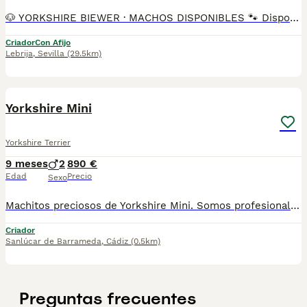
🐶 YORKSHIRE BIEWER · MACHOS DISPONIBLES 🐾 Disponibles preciosos machos Yorkshire Biewer 🐾 El Yorkshire Biewer es una raza pequeña y muy apreciada por su carácter alegre, cariñoso y sociable. Son perros muy apegados a su familia, inteligentes y fáciles de educar. Ideales como perros de compañía, se adaptan perfectamente a la vida en piso y destacan por su belleza y dulzura. Somos Mascotas del Sur, criadores responsables ubicados en Sevilla. 📸 Instagram: @mimascotasdelsur057 Para ver más fotos y vídeos reales de nuestros cachorros. 🚚 Realizamos envíos a toda España y Gibraltar • El precio del envío no está incluido en el precio del cachorro • Posibilidad de envío o recogida directa en nuestras instalaciones 📹 Disponemos de videollamada para conocer a los cachorros antes de la reserva. 💳 Posibilidad de reserva y pago contrareembolso 💰 El precio indicado en el anuncio es real. Nuestros cachorros se entregan criados en ambiente familiar, con cariño y socialización desde pequeños, revisados por veterinario y con: • Chip • Pasaporte y cartilla sanitaria • Vacunados y desparasitados • Contrato con garantías víricas y congénitas 📞 Teléfono: 611 72 32 26 🐶 Criados con dedicación y atención diaria. ⚠️ Solo atendemos a personas realmente interesadas en ofrecer un buen hogar. #yorkshirebiewer #biewer #biewerterrier #yorkshire #machos #cachorros #mascotasdelsur #criadoresresponsables #perrospequeños #perrosdefamilia #sevilla #andalucia #enviosatodaespaña #gibraltar #perroscongarantia #cachorrosenventa #amorcanino #perrosdecompañia
Criador
Con Afijo
Lebrija
,
Sevilla
(29.5km)
2
Yorkshire Mini
Yorkshire Terrier
9 meses
2
890 €
Edad
Precio
Sexo
Machitos preciosos de Yorkshire Mini. Somos profesionales con años de experiencia. Entregamos a nuestros cachorritos con revisión Veterinaria, Factura de compra garantía vírica formulario de reconocimiento de raza pura junto con su cartilla de vacunación y desparasitacion al día de la entrega. Hacemos envíos a toda la península y Baleares. Disponemos de servicio propio de transporte. Posibilidad de pago contrareembolso. Para más información no dude en contactar con nosotros. TLF: 649297709. Solo atiendo wasap o tlf. Gracias
Criador
Sanlúcar de Barrameda
,
Cádiz
(0.5km)
Preguntas frecuentes