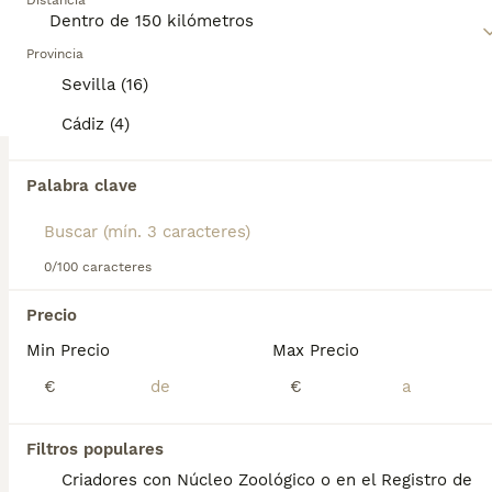
misma categoría.
Distancia
personalidad y siempre está listo para comerse el mundo.
ANUNCIOS PROMOCIONADOS
Lee nuestra
Provincia
página de consejos de compra de Yorkshire
Terrier
para obtener información sobre esta raza de perro.
BOOST
Sevilla (16)
Cádiz (4)
Palabra clave
0/100 caracteres
6
1
Precio
Min Precio
Max Precio
CACHORROS DE YORKSHIRE TERRIER
€
€
Yorkshire Terrier
7 semanas
Filtros populares
2
1
850 €
Edad
Precio
Sexo
Criadores con Núcleo Zoológico o en el Registro de