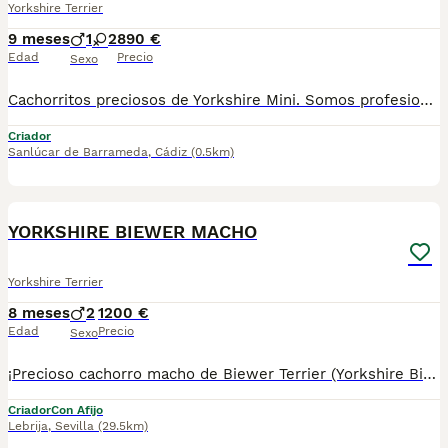
Yorkshire Terrier
9 meses
1
2
890 €
Edad
Precio
Sexo
Cachorritos preciosos de Yorkshire Mini. Somos profesionales con años de experiencia. Entregamos a nuestros cachorritos con revisión Veterinaria, Factura de compra garantía vírica, formulario de reconocimiento de raza pura, junto con su cartilla de vacunación y desparasitacion al día de la entrega. Hacemos envíos a toda la península y Baleares. Disponemos de servicio propio de transporte. Posibilidad de pago contrareembolso. Para más información no dude en contactar con nosotros. TLF: 649297709. Solo atiendo wasap o tlf. Gracias
Criador
Sanlúcar de Barrameda
,
Cádiz
(0.5km)
17
YORKSHIRE BIEWER MACHO
Yorkshire Terrier
8 meses
2
1200 €
Edad
Precio
Sexo
¡Precioso cachorro macho de Biewer Terrier (Yorkshire Biewer) disponible! ❤️ El Biewer Terrier es una raza elegante y exclusiva, derivada del Yorkshire Terrier, destacada por su hermoso pelaje tricolor (blanco, negro y oro) largo y sedoso. Son perros pequeños, inteligentes, alegres, muy cariñosos y leales, perfectos como compañeros familiares. Hipoalergénicos, ideales para apartamentos y personas con alergias, ya que apenas sueltan pelo. Criados con mucho cariño en ambiente familiar, con socialización desde pequeños para que sean equilibrados y afectuosos. Nuestros cachorros se entregan revisados por veterinario y con: • Chip • Pasaporte y cartilla sanitaria • Vacunados y desparasitados • Contrato con garantías víricas y congénitas 📸 Para ver más fotos y vídeos reales de nuestros cachorros, síguenos en Instagram: @mimascotasdelsur057 Somos Mascotas del Sur, ubicados en Sevilla. 📞 Contacto: 611723226 Realizamos envíos a toda España y Gibraltar (precio del envío no incluido en el del cachorro). Posibilidad de recogida directa en nuestras instalaciones o envío seguro. Disponemos de videollamada para que conozcas al cachorro antes de la reserva. Ofrecemos posibilidad de reserva y pago contrareembolso. El precio indicado en el anuncio es real. Solo atendemos a personas realmente interesadas en ofrecer un buen hogar. 🏡💕 #BiewerTerrier #YorkshireBiewer #BiewerYorkie #CachorrosBiewer #BiewerMacho #YorkshireTerrier #TerrierBiewer #CachorrosEnVenta #CachorrosEspaña #PerrosSevilla #PerrosPequeños #CachorroAdorable #PerrosHipoalergenicos #MascotasSevilla #BiewerPuppy #YorkieBiewer #CachorrosYorkshire #PerrosDeRaza #MascotasDelSur #Cachorros2026
Criador
Con Afijo
Lebrija
,
Sevilla
(29.5km)