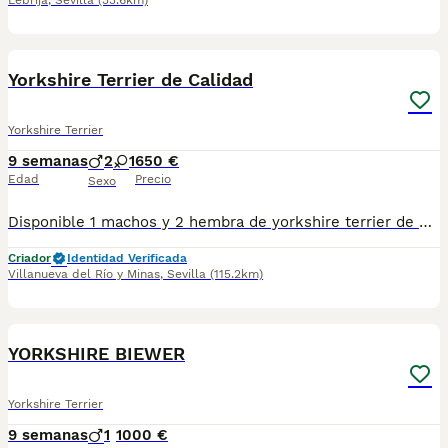
Lebrija
,
Sevilla
(33.6km)
4
3
Yorkshire Terrier de Calidad
Yorkshire Terrier
9 semanas
2
1
650 €
Edad
Precio
Sexo
Disponible 1 machos y 2 hembra de yorkshire terrier de excelente linea, muy buena calidad, están listos para la entrega, hay disponibilidad de envío, se entregan con su vacuna y cartilla, más información al privado!!
Criador
Identidad Verificada
Villanueva del Río y Minas
,
Sevilla
(115.2km)
19
YORKSHIRE BIEWER
Yorkshire Terrier
9 semanas
1
1000 €