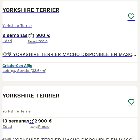
YORKSHIRE TERRIER
Yorkshire Terrier
9 semanas
1
900 €
Edad
Precio
Sexo
🐶💙 YORKSHIRE TERRIER MACHO DISPONIBLE EN MASCOTAS DEL SUR 💙🐶 En Mascotas del Sur tenemos disponible un precioso Yorkshire Terrier macho, criado con mucho cariño, atención personalizada y en un ambiente familiar, donde recibe todos los cuidados necesarios para crecer sano, feliz y bien socializado. Somos un criadero con Núcleo Zoológico autorizado, licencia de apertura y código de explotación, comprometidos con la cría responsable y el bienestar de cada uno de nuestros cachorros. 📍 Ubicados en Sevilla 📞 611 723 226 📸 Instagram: @mimascotasdelsur057 Descubre más fotos y vídeos reales de nuestros cachorros. Nuestro cachorro se entrega: ✅ Revisado por veterinario. ✅ Con microchip. ✅ Pasaporte y cartilla sanitaria. ✅ Vacunado y desparasitado. ✅ Contrato con garantías víricas y congénitas. 🚚 Realizamos envíos a toda España. (El coste del transporte no está incluido en el precio del cachorro). También ofrecemos: 🏡 Recogida en nuestras instalaciones. 📱 Videollamada para conocer al cachorro antes de realizar la reserva. 🔒 Posibilidad de reserva y pago contrareembolso. 💶 El precio publicado en el anuncio es el precio real. 🐾 Nuestro Yorkshire Terrier ha sido criado con dedicación, cariño y una excelente socialización para que llegue perfectamente adaptado a su nueva familia. Solo atendemos a personas realmente interesadas en ofrecer un hogar responsable, donde reciba todo el amor y los cuidados que merece durante toda su vida. #YorkshireTerrier #Yorkshire #YorkshireMacho #YorkshireEspaña #Yorkie #CachorroYorkshire #PerrosDeCompañia #MascotasDelSur057 #MascotasDelSur #CachorrosSevilla #CriaderoAutorizado #NucleoZoologico #CachorrosConAmor #PerrosFelices #CachorrosEspaña #AmorAnimal
Criador
Con Afijo
Lebrija
,
Sevilla
(33.6km)
17
1
YORKSHIRE TERRIER
Yorkshire Terrier
13 semanas
2
900 €
Edad
Precio
Sexo