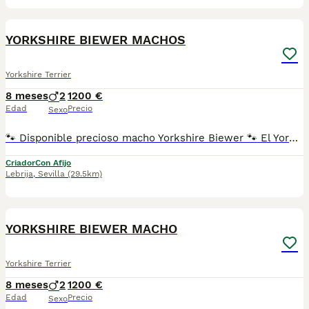
20
YORKSHIRE BIEWER MACHOS
Yorkshire Terrier
8 meses
2
1200 €
Edad
Precio
Sexo
🐾 Disponible precioso macho Yorkshire Biewer 🐾 El Yorkshire Biewer es una raza pequeña y muy especial, conocida por su carácter alegre, cariñoso y sociable. Es un perro muy apegado a su familia, inteligente y fácil de educar. Ideal como perro de compañía, se adapta perfectamente a la vida en piso y destaca por su belleza y equilibrio. Somos Mascotas del Sur, criadores responsables ubicados en Sevilla. 📸 Instagram: @mimascotasdelsur057 Para ver más fotos y vídeos reales de nuestros cachorros. 🚚 Realizamos envíos a toda España y Gibraltar • El precio del envío no está incluido en el precio del cachorro • Posibilidad de envío o recogida directa en nuestras instalaciones 📹 Disponemos de videollamada para conocer al cachorro antes de la reserva. 💳 Posibilidad de reserva y pago contrareembolso 💰 El precio indicado en el anuncio es real. Nuestros cachorros se entregan criados en ambiente familiar, con cariño y socialización desde pequeños, revisados por veterinario y con: • Chip • Pasaporte y cartilla sanitaria • Vacunados y desparasitados • Contrato con garantías víricas y congénitas 📞 Teléfono: 611 72 32 26 🐶 Criado con dedicación, atención diaria y mucho amor. ⚠️ Solo atendemos a personas realmente interesadas en ofrecer un buen hogar. #yorkshirebiewer #biewer #biewerterrier #yorkshire #macho #cachorros #mascotasdelsur #criadoresresponsables #perrospequeños #perrosdefamilia #sevilla #andalucia #enviosatodaespaña #gibraltar #perroscongarantia #cachorrosenventa #amorcanino #perrosdecompañia
Criador
Con Afijo
Lebrija
,
Sevilla
(29.5km)
20
YORKSHIRE BIEWER MACHO
Yorkshire Terrier
8 meses
2
1200 €
Edad
Precio
Sexo