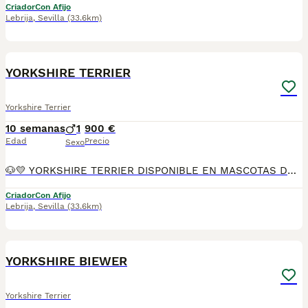
Criador
Con Afijo
Lebrija
,
Sevilla
(33.6km)
10
YORKSHIRE TERRIER
Yorkshire Terrier
10 semanas
1
900 €
Edad
Precio
Sexo
🐶💛 YORKSHIRE TERRIER DISPONIBLE EN MASCOTAS DEL SUR 💛🐶 En Mascotas del Sur tenemos disponible un precioso Yorkshire Terrier, criado con mucho cariño, atención personalizada y en un ambiente familiar, donde recibe todos los cuidados necesarios para crecer sano, feliz y perfectamente socializado. Somos un criadero con Núcleo Zoológico autorizado, licencia de apertura y código de explotación, ofreciendo confianza, transparencia y todas las garantías para que puedas incorporar a tu familia un cachorro criado de forma responsable. 📍 Ubicados en Sevilla 📞 611 723 226 📸 Instagram: @mimascotasdelsur057 Descubre más fotos y vídeos reales de nuestros cachorros. Nuestro cachorro se entrega: ✅ Revisado por veterinario. ✅ Con microchip. ✅ Pasaporte y cartilla sanitaria. ✅ Vacunado y desparasitado. ✅ Contrato con garantías víricas y congénitas. 🚚 Realizamos envíos a toda España. (El coste del transporte no está incluido en el precio del cachorro). También ofrecemos: 🏡 Recogida en nuestras instalaciones. 📱 Videollamada para conocer al cachorro antes de realizar la reserva. 🔒 Posibilidad de reserva y pago contrareembolso. 💶 El precio publicado en el anuncio es el precio real. 🐾 Nuestros Yorkshire Terrier crecen rodeados de cariño, con una excelente socialización y atención diaria, para que lleguen a su nuevo hogar sanos, equilibrados y preparados para formar parte de la familia desde el primer día. Solo atendemos a personas realmente interesadas en ofrecer un hogar responsable, lleno de amor y cuidados para toda la vida. #YorkshireTerrier #Yorkshire #Yorkie #YorkshireEspaña #CachorroYorkshire #PerrosDeCompañia #MascotasDelSur057 #MascotasDelSur #CachorrosSevilla #CriaderoAutorizado #NucleoZoologico #CachorrosConAmor #PerrosFelices #CachorrosEspaña #AmorAnimal
Criador
Con Afijo
Lebrija
,
Sevilla
(33.6km)
22
YORKSHIRE BIEWER
Yorkshire Terrier