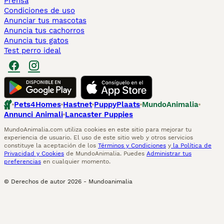
Prensa
Condiciones de uso
Anunciar tus mascotas
Anuncia tus cachorros
Anuncia tus gatos
Test perro ideal
Pets4Homes
Hastnet
PuppyPlaats
MundoAnimalia
Annunci Animali
Lancaster Puppies
MundoAnimalia.com utiliza cookies en este sitio para mejorar tu
experiencia de usuario. El uso de este sitio web y otros servicios
constituye la aceptación de los
Términos y Condiciones
y
la Política de
Privacidad y Cookies
de MundoAnimalia. Puedes
Administrar tus
preferencias
en cualquier momento.
© Derechos de autor
2026
-
Mundoanimalia