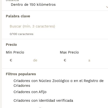
Distancia
Lee nuestra
página de consejos de compra de Welsh
Terrier
para obtener información sobre esta raza de perro.
Palabra clave
Encontramos 0 Welsh Terrier Cachorros en
venta en Huesca, Huesca.
Si deseas exactamente esta búsqueda guarda tu 
búsqueda y espera el resultado perfecto:
0/100 caracteres
Guardar búsqueda
Precio
Min Precio
Max Precio
Preguntas frecuentes
€
€
Filtros populares
¿Cómo es el carácter del
Criadores con Núcleo Zoológico o en el Registro de
welsh terrier?
Criadores
Criadores con Afijo
El terrier galés es un perro activo y jovial,
pero también cariñoso e inteligente.
Criadores con identidad verificada
Establece un vínculo muy fuerte con su