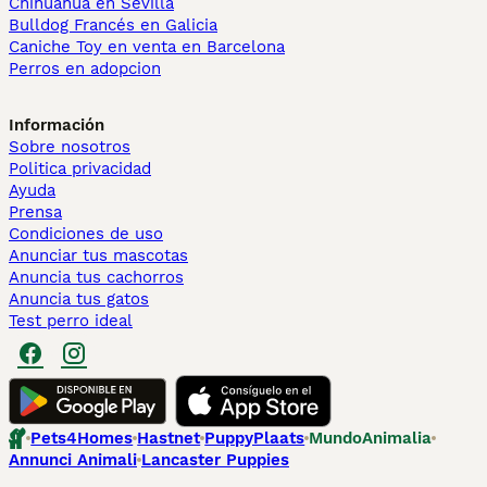
Chihuahua en Sevilla
Bulldog Francés en Galicia
Caniche Toy en venta en Barcelona
Perros en adopcion
Información
Sobre nosotros
Politica privacidad
Ayuda
Prensa
Condiciones de uso
Anunciar tus mascotas
Anuncia tus cachorros
Anuncia tus gatos
Test perro ideal
Pets4Homes
Hastnet
PuppyPlaats
MundoAnimalia
Annunci Animali
Lancaster Puppies