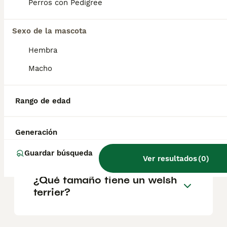
familia y es juguetón y divertido, aunque
Perros con Pedigree
puede ser algo reservado con los
desconocidos. Si convive con gatos desde
jovencito, lo aceptará sin problemas. De lo
Sexo de la mascota
contrario, tendrá a perseguirlos.
Hembra
Macho
¿Cuál es la raza de terrier
más tranquila?
Rango de edad
¿Cómo saber si un terrier es
Generación
puro?
Guardar búsqueda
Ver resultados
(
0
)
¿Qué tamaño tiene un welsh
terrier?