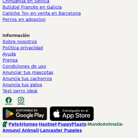
Chihuahua en Sevilla
Bulldog Francés en Galicia
Caniche Toy en venta en Barcelona
Perros en adopcion
Información
Sobre nosotros
Politica privacidad
Ayuda
Prensa
Condiciones de uso
Anunciar tus mascotas
Anuncia tus cachorros
Anuncia tus gatos
Test perro ideal
Pets4Homes
Hastnet
PuppyPlaats
MundoAnimalia
Annunci Animali
Lancaster Puppies