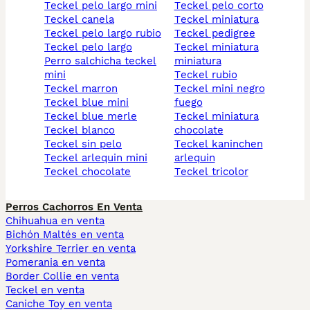
teckel pelo largo mini
teckel pelo corto
teckel canela
teckel miniatura
teckel pelo largo rubio
teckel pedigree
teckel pelo largo
teckel miniatura
perro salchicha teckel
miniatura
mini
teckel rubio
teckel marron
teckel mini negro
teckel blue mini
fuego
teckel blue merle
teckel miniatura
teckel blanco
chocolate
teckel sin pelo
teckel kaninchen
teckel arlequin mini
arlequin
teckel chocolate
teckel tricolor
Perros Cachorros En Venta
Chihuahua en venta
Bichón Maltés en venta
Yorkshire Terrier en venta
Pomerania en venta
Border Collie en venta
Teckel en venta
Caniche Toy en venta