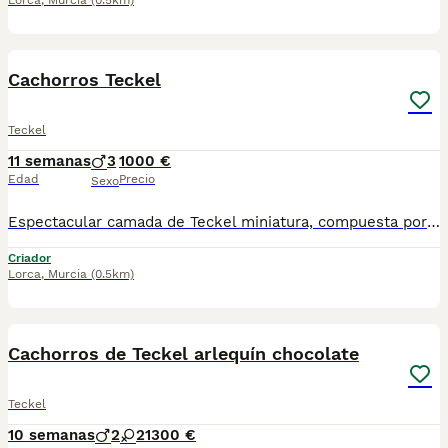
Lorca
,
Murcia
(0.5km)
18
1
Cachorros Teckel
Teckel
11 semanas
3
1000 €
Edad
Precio
Sexo
Espectacular camada de Teckel miniatura, compuesta por dos machos Alelequin chocolate , dos hembras chocolate y dos machos chocolate Padre arlequín chocolate, importado de Bielorrusia con un pedigree inmejorable y madre chocolate. Se entregan con dos meses, pasaporte europeo, dos vacunas, microchip, desparasitados y con garantía vírica de 7 días. Estamos en Lorca Murcia. Se admiten reservas y pueden venir a verlos sin compromiso Alguno de compra. Disponible una hembra arlequín negro para entrega 22 de agosto
Criador
Lorca
,
Murcia
(0.5km)
7
Cachorros de Teckel arlequín chocolate
Teckel
10 semanas
2
2
1300 €