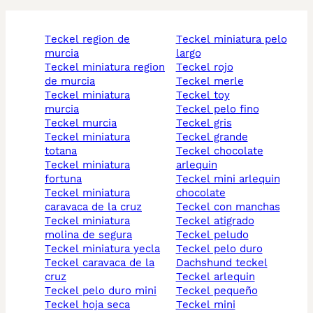
teckel region de
teckel miniatura pelo
murcia
largo
teckel miniatura region
teckel rojo
de murcia
teckel merle
teckel miniatura
teckel toy
murcia
teckel pelo fino
teckel murcia
teckel gris
teckel miniatura
teckel grande
totana
teckel chocolate
teckel miniatura
arlequin
fortuna
teckel mini arlequin
teckel miniatura
chocolate
caravaca de la cruz
teckel con manchas
teckel miniatura
teckel atigrado
molina de segura
teckel peludo
teckel miniatura yecla
teckel pelo duro
teckel caravaca de la
dachshund teckel
cruz
teckel arlequin
teckel pelo duro mini
teckel pequeño
teckel hoja seca
teckel mini