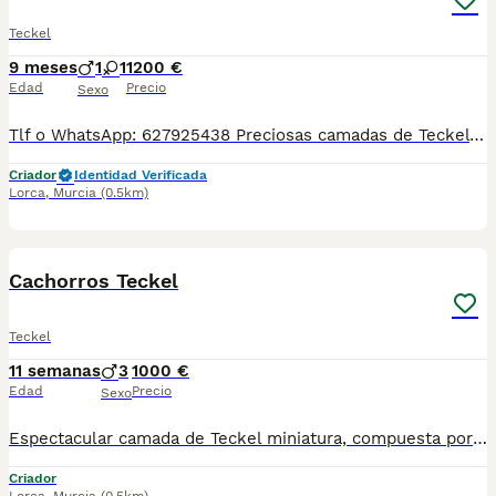
Teckel
9 meses
1
1
1200 €
Edad
Precio
Sexo
Tlf o WhatsApp: 627925438 Preciosas camadas de Teckel Kaninchen, se entregan con minimo de dos meses y medio de edad y sus vacunas correspondientes, desparasitados interna y externamente, pasaporte y microchip, contrato de compra y garantia de salud. preferiblemente recogida en mano pero también podemos entregar en toda España mediante transporte de alta calidad preparado para animales y con chofer particular con posibilidad de pago contra reembolso Llámanos o háblanos por whats app.
Criador
Identidad Verificada
Lorca
,
Murcia
(0.5km)
12
1
Cachorros Teckel
Teckel
11 semanas
3
1000 €
Edad
Precio
Sexo
Espectacular camada de Teckel miniatura, compuesta por dos machos Alelequin chocolate , dos hembras chocolate y dos machos chocolate Padre arlequín chocolate, importado de Bielorrusia con un pedigree inmejorable y madre chocolate. Se entregan con dos meses, pasaporte europeo, dos vacunas, microchip, desparasitados y con garantía vírica de 7 días. Estamos en Lorca Murcia. Se admiten reservas y pueden venir a verlos sin compromiso Alguno de compra. Disponible una hembra arlequín negro para entrega 22 de agosto Chocolate fuego 1000€ Arlequín chocolate 1300€
Criador