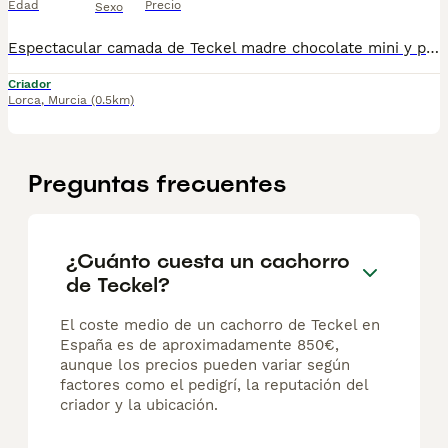
Edad
Precio
Sexo
Espectacular camada de Teckel madre chocolate mini y padre arlequín chocolate kannichen. Importado de Bielorrusia. Los cachorros se entregan con dos vacunas, desparasitados , pasaporte europeo , microchip y garantía virica de 7 días Precio chocolate fuego 1300€ Alelequin 1500€
Criador
Lorca
,
Murcia
(0.5km)
Preguntas frecuentes
¿Cuánto cuesta un cachorro
de Teckel?
El coste medio de un cachorro de Teckel en
España es de aproximadamente 850€,
aunque los precios pueden variar según
factores como el pedigrí, la reputación del
criador y la ubicación.