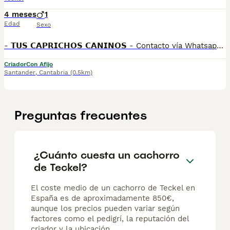
4 meses
1
Edad
Sexo
- 𝗧𝗨𝗦 𝗖𝗔𝗣𝗥𝗜𝗖𝗛𝗢𝗦 𝗖𝗔𝗡𝗜𝗡𝗢𝗦 - Contacto vía Whatsapp: 613582608 ¿Buscas un nuevo amigo peludo lleno de amor y energía? ¡Nuestros cachorros Teckel están listos para encontrar un hogar cariñoso! Nuestros cachorros están 𝗰𝗿𝗶𝗮𝗱𝗼𝘀 𝗰𝗼𝗻 𝗲𝗹 𝗺𝗮́𝘅𝗶𝗺𝗼 𝗰𝘂𝗶𝗱𝗮𝗱𝗼, asegurándonos de que reciban una nutrición adecuada, ejercicio y atención veterinaria de calidad. 𝗘𝘀𝘁𝗮́𝗻 𝗹𝗶𝘀𝘁𝗼𝘀 𝗽𝗮𝗿𝗮 𝗶𝗻𝘁𝗲𝗴𝗿𝗮𝗿𝘀𝗲 𝗲𝗻 𝘂𝗻 𝗵𝗼𝗴𝗮𝗿 𝗮𝗺𝗼𝗿𝗼𝘀𝗼, 𝗽𝘂𝗲𝗱𝗲𝗻 𝗶𝗿 𝗮 𝘁𝘂 𝗵𝗼𝗴𝗮𝗿 𝗽𝗮𝗿𝗮 𝘀𝗶𝗲𝗺𝗽𝗿𝗲. Si estás buscando un compañero peludo que te brinde alegría y compañía, no busques más. ¡Estos cachorros de teckel son la elección perfecta! No pierdas la oportunidad de tener una mascota única y especial en tu vida, contacta con nosotros para más información. Todos nuestros cachorros son criados en ambiente familiar y por criadores con años de experiencia. Se entregan después de su 𝗿𝗲𝘃𝗶𝘀𝗶𝗼́𝗻 𝘃𝗲𝘁𝗲𝗿𝗶𝗻𝗮𝗿𝗶𝗮, con la 𝗽𝗮𝘂𝘁𝗮 𝗱𝗲 𝘃𝗮𝗰𝘂𝗻𝗮𝗰𝗶𝗼́𝗻 𝗮𝗰𝗼𝗿𝗱𝗲 𝗮 𝘀𝘂 𝗲𝗱𝗮𝗱, 𝗱𝗲𝘀𝗽𝗮𝗿𝗮𝘀𝗶𝘁𝗮𝗱𝗼𝘀, con su 𝗰𝗮𝗿𝘁𝗶𝗹𝗹𝗮 𝘃𝗲𝘁𝗲𝗿𝗶𝗻𝗮𝗿𝗶𝗮, 𝗰𝗵𝗶𝗽 y 𝗽𝗮𝘀𝗮𝗽𝗼𝗿𝘁𝗲 𝗘𝘂𝗿𝗼𝗽𝗲𝗼. Cada cachorro se entrega también con su correspondiente 𝗰𝗼𝗻𝘁𝗿𝗮𝘁𝗼 𝗱𝗲 𝗰𝗼𝗺𝗽𝗿𝗮 𝘆 𝘃𝗲𝗻𝘁𝗮 además de sus correspondientes 𝗴𝗮𝗿𝗮𝗻𝘁𝗶́𝗮𝘀 𝗱𝗲 𝘀𝗮𝗹𝘂𝗱 y 𝗳𝗮𝗰𝘁𝘂𝗿𝗮 𝗱𝗲 𝗰𝗼𝗺𝗽𝗿𝗮. En nuestra guardería, estamos 𝘱𝘭𝘦𝘯𝘢𝘮𝘦𝘯𝘵𝘦 𝘤𝘰𝘮𝘱𝘳𝘰𝘮𝘦𝘵𝘪𝘥𝘰𝘴 𝘤𝘰𝘯 𝘭𝘢 𝘴𝘢𝘭𝘶𝘥 𝘺 𝘦𝘭 𝘣𝘪𝘦𝘯𝘦𝘴𝘵𝘢𝘳 𝘥𝘦 𝘤𝘢𝘥𝘢 𝘶𝘯𝘰 𝘥𝘦 𝘯𝘶𝘦𝘴𝘵𝘳𝘰𝘴 𝘤𝘢𝘤𝘩𝘰𝘳𝘳𝘰𝘴. Nos aseguramos de que sean 𝘦𝘯𝘵𝘳𝘦𝘨𝘢𝘥𝘰𝘴 𝘦𝘯 𝘭𝘢𝘴 𝘮𝘦𝘫𝘰𝘳𝘦𝘴 𝘤𝘰𝘯𝘥𝘪𝘤𝘪𝘰𝘯𝘦𝘴 𝘴𝘰𝘤𝘪𝘰-𝘴𝘢𝘯𝘪𝘵𝘢𝘳𝘪𝘢𝘴. Como 𝗰𝗿𝗶𝗮𝗱𝗼𝗿𝗲𝘀 𝗿𝗲𝘀𝗽𝗼𝗻𝘀𝗮𝗯𝗹𝗲𝘀, 𝘦𝘯𝘵𝘳𝘦𝘨𝘢𝘮𝘰𝘴 𝘵𝘰𝘥𝘢 𝘭𝘢 𝘥𝘰𝘤𝘶𝘮𝘦𝘯𝘵𝘢𝘤𝘪𝘰́𝘯 𝘳𝘦𝘲𝘶𝘦𝘳𝘪𝘥𝘢 𝘴𝘦𝘨𝘶́𝘯 𝘭𝘢 𝘭𝘦𝘺 𝘷𝘪𝘨𝘦𝘯𝘵𝘦. Nos gusta hacer las cosas bien, garantizando que nuestros cachorros crezcan en un entorno de amor y cuidado, listos para adaptarse a su nuevo hogar de manera saludable y feliz. Posibilidad de entrega personalmente en Cantabria/al rededores o posibilidad de transporte a cualquier parte de España: Bilbao, Cantabria, Córdoba, Albacete, Granada, Almeria, Murcia, Galicia, Madrid, Burgos, Vitoria, Pamplona, Barcelona, Cádiz, Sevilla, Lleida, Lugo, Badajoz, Huesca, Valencia, Castellon... siempre con una empresa especializada en el transporte de mascotas y en las mejores condiciones higienico-sanitarias, acompañados por un ATV. Síguenos en nuestro Instagram para ver imágenes de los protagonistas de nuestra guardería: @_tuscaprichoscaninos Para más información, no dudes en contactar conmigo en el 613582608. Gracias. * Consulta disponibilidad en nuestra web (apartado cachorros disponibles): www.tuscaprichoscaninos.com Disponemos de más razas: chihuahua pelo corto, chihuahua pelo largo, teckel pelo largo, teckel pelo corto, american bully, pomerania... . .
Criador
Con Afijo
Santander
,
Cantabria
(0.5km)
Preguntas frecuentes
¿Cuánto cuesta un cachorro
de Teckel?
El coste medio de un cachorro de Teckel en
España es de aproximadamente 850€,
aunque los precios pueden variar según
factores como el pedigrí, la reputación del
criador y la ubicación.