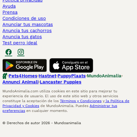
Politica privacidad
Ayuda
Prensa
Condiciones de uso
Anunciar tus mascotas
Anuncia tus cachorros
Anuncia tus gatos
Test perro ideal
Pets4Homes
Hastnet
PuppyPlaats
MundoAnimalia
Annunci Animali
Lancaster Puppies
MundoAnimalia.com utiliza cookies en este sitio para mejorar tu
experiencia de usuario. El uso de este sitio web y otros servicios
constituye la aceptación de los
Términos y Condiciones
y
la Política de
Privacidad y Cookies
de MundoAnimalia. Puedes
Administrar tus
preferencias
en cualquier momento.
© Derechos de autor
2026
-
Mundoanimalia