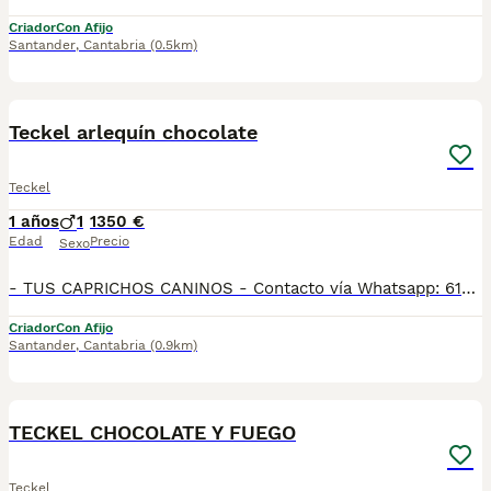
Criador
Con Afijo
Santander
,
Cantabria
(0.5km)
3
Teckel arlequín chocolate
Teckel
1 años
1
1350 €
Edad
Precio
Sexo
- TUS CAPRICHOS CANINOS - Contacto vía Whatsapp: 613582608 ¿Buscas un nuevo amigo fiel y amoroso? ¡Nuestros cachorros de raza teckel están listos para encontrar un hogar cariñoso! Te enamorarán con sus colores deslumbrantes y su adorable carácter. Nuestros cachorros están criados con el máximo cuidado, asegurándonos de que reciban una nutrición adecuada, ejercicio y atención veterinaria de calidad. Están listos para integrarse en un hogar amoroso, pueden ir a tu hogar para siempre. Si estás buscando un compañero peludo que te brinde alegría y compañía, no busques más. ¡Estos cachorros de teckel de Tus Caprichos Caninos son la elección perfecta! No pierdas la oportunidad de tener una mascota única y especial en tu vida, contáctanos para más información. Todos nuestros cachorros son criados en ambiente familiar y por criadores con años de experiencia. Se entregan después de su revisión veterinaria, vacunados, desparasitados y con su cartilla veterinaria. Posibilidad de entrega en MANO en Cantabria o al rededores (Bilbao, Asturias, Burgos... siempre bajo disponibilidad y ciertas condiciones). o posibilidad de envío a cualquier parte de España: Bilbao, Cantabria, Córdoba, Albacete, Granada, Almeria, Murcia, Galicia, Madrid, Burgos, Vitoria, Pamplona, Barcelona, Cádiz, Sevilla, Lleida, Lugo, Badajoz, Huesca, Valencia, Castellon... siempre con una empresa especializada en el transporte de mascotas y en las mejores condiciones higienico-sanitarias, acompañados por un ATV. - Síguenos en nuestro Instagram para conocer a algunos ejemplares de nuestra guardería!: @_tuscaprichoscaninos - Puedes consultar la disponibilidad en nuestra web (apartado cachorros disponibles): www.tuscaprichoscaninos.com Disponemos de más razas: Chihuahua, Chihuahua de pelo largo, Pomerania, Teckel, Teckel de pelo largo, American Bully... . . Núcleo zoológico: ES36000
Criador
Con Afijo
Santander
,
Cantabria
(0.9km)
6
TECKEL CHOCOLATE Y FUEGO
Teckel