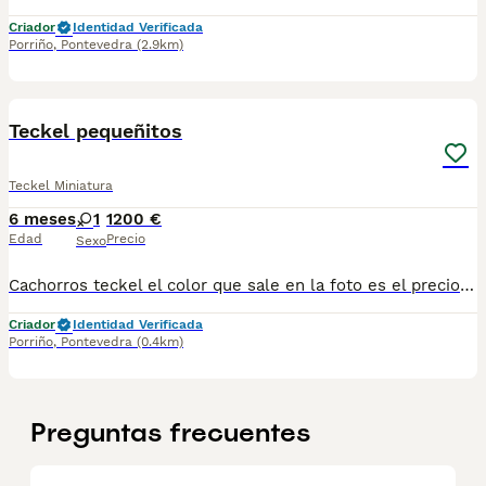
Criador
Identidad Verificada
Porriño
,
Pontevedra
(2.9km)
1
Teckel pequeñitos
Teckel Miniatura
6 meses
1
1200 €
Edad
Precio
Sexo
Cachorros teckel el color que sale en la foto es el precio que indica en el anuncio. Tenemos más colores desde diferentes precios más económicos y más caros según color y sexo.. Criados en un entorno familiar cachorritos muy cariñosos juguetones y muy importante sociables. Hablamos al 687 482 079 por WhatsApp y te pasamos más fotos y información Hacemos también entregas a cualquier provincia Nosotros estamos en Galicia Vigo pero los llevamos a cualquier provincia Colores disponibles negro fuego , chocolate, arlequín plateado, arlequín chocolate, isabelino ..
Criador
Identidad Verificada
Porriño
,
Pontevedra
(0.4km)
Preguntas frecuentes