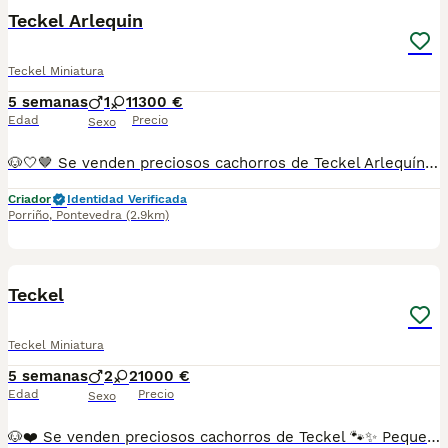
Teckel Arlequin
Teckel Miniatura
5 semanas
1
1
1300 €
Edad
Precio
Sexo
🐶🤍🤎 Se venden preciosos cachorros de Teckel Arlequín 🐾✨ Cariñosos, juguetones, inteligentes y muy sociables. 💕 Criados con mucho mimo en un ambiente familiar, listos para llenar de alegría su nuevo hogar. 🏡🥰 🌟 Precioso pelaje arlequín, único y llamativo. ✅ Se entregan con la edad adecuada. ✅ Desparasitados y con la documentación correspondiente según su edad. 📸 Fotos y vídeos disponibles sin compromiso. 📲 Más información: 687482079 📍 Galicia, Madrid, Valencia, Barcelona, Sevilla, Almería, Pamplona.
Criador
Identidad Verificada
Porriño
,
Pontevedra
(2.9km)
1
Teckel
Teckel Miniatura
5 semanas
2
2
1000 €
Edad
Precio
Sexo
🐶❤️ Se venden preciosos cachorros de Teckel 🐾✨ Pequeños, cariñosos, juguetones y con un carácter encantador. 🥰 Son compañeros ideales para cualquier hogar y están criados con mucho cariño y dedicación. 🏡💕 ✅ Criados en ambiente familiar. ✅ Se entregan con la edad adecuada. ✅ Desparasitados y con la documentación correspondiente según su edad. 📸 Se envían fotos y vídeos sin compromiso. 📲 Más información: 687482079 📍 Galicia, Madrid, Valencia, Barcelona, Sevilla, Almería, Pamplona.