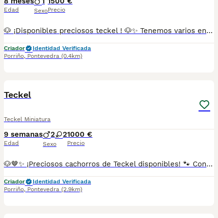
8 meses
1
1500 €
Edad
Precio
Sexo
🐶 ¡Disponibles preciosos teckel ! 🐶✨ Tenemos varios en colores arlequín chocolate , chocolate , arlequín plata , gris , isabelino y negro. Se entregan con todo al día (vacunas y desparasitaciones chip y pasaporte) criados en ambiente familiar, con mucho cariño. Disponibles machos y hembras. 📍 Somos de Galicia, pero realizamos entregas en cualquier provincia. 💕 Háblame al 687 482 079 y te enseño lo que tenemos disponible. El precio puede variar según color y sexo
Criador
Identidad Verificada
Porriño
,
Pontevedra
(0.4km)
1
Teckel
Teckel Miniatura
9 semanas
2
2
1000 €
Edad
Precio
Sexo
🐶🤎✨ ¡Preciosos cachorros de Teckel disponibles! 🐾 Con su cuerpo alargado tan característico y su encantadora personalidad, estos pequeños son alegres, cariñosos y muy especiales. 🥰 Los Teckel son compañeros fieles, inteligentes y llenos de energía, perfectos para compartir momentos inolvidables. 🏡💕 🌟 Una raza única con mucho carácter y ternura. ✅ Criados con mucho mimo y atención. ✅ Se entregan con la edad adecuada. ✅ Desparasitados y con la documentación correspondiente según su edad. 📸 Fotos y vídeos disponibles por WhatsApp sin compromiso. 📲 **Más información:** 687482079 📍 Galicia, Madrid, Valencia, Barcelona, Sevilla, Almería, Pamplona.
Criador
Identidad Verificada
Porriño
,
Pontevedra
(2.9km)
1