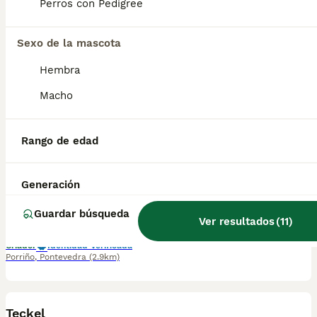
Perros con Pedigree
🐾✨ **¡Preciosos cachorros de Teckel esperando a su nueva familia!** ✨🐾 💖 Criados con mucho cariño en un entorno familiar, donde crecen felices, bien atendidos y acostumbrados al contacto diario. Destacan por su carácter cariñoso, alegre, inteligente y lleno de energía. 🏡 Son la compañía perfecta para cualquier hogar, siempre dispuestos a compartir momentos de juego, cariño y diversión. 🩺 Se entregan con los cuidados veterinarios correspondientes según su edad y la documentación que les corresponda. 📸 Consúltanos sin compromiso para recibir fotos, vídeos o más información. 📞 **687482079** 📍 **Galicia, Madrid, Valencia, Barcelona, Sevilla, Almería, Pamplona.**
Sexo de la mascota
Criador
Identidad Verificada
Porriño
,
Pontevedra
(2.9km)
Hembra
1
Macho
Teckel
Rango de edad
Teckel Miniatura
9 semanas
1
1
1500 €
Generación
Edad
Precio
Sexo
Guardar búsqueda
🌟🐶 ¡Preciosa camada de Teckel disponible! 🐶🌟 ❤️ Cachorros criados en un entorno familiar, con mucho cariño y dedicación. Son juguetones, inteligentes, muy sociables y con el carácter alegre y fiel que hace del Teckel una raza tan especial. 🏡 Ideales para quienes buscan un compañero cariñoso, divertido y lleno de personalidad. 🩺 Se entregan con los cuidados veterinarios correspondientes según su edad y la documentación que les corresponda. 📸 Solicita fotos, vídeos o más información sin compromiso. 📞 687482079 📍 Galicia, Madrid, Valencia, Barcelona, Sevilla, Almería, Pamplona.
Ver resultados
(
11
)
Criador
Identidad Verificada
Porriño
,
Pontevedra
(2.9km)
1
Teckel