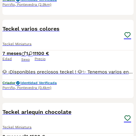
Porriño
,
Pontevedra
(2.9km)
1
Teckel varios colores
Teckel Miniatura
7 meses
1
1
1100 €
Edad
Precio
Sexo
🐶 ¡Disponibles preciosos teckel ! 🐶✨ Tenemos varios en colores arlequín chocolate , chocolate , arlequín plata , gris , isabelino y negro. Se entregan con todo al día (vacunas y desparasitaciones chip y pasaporte) criados en ambiente familiar, con mucho cariño. Disponibles machos y hembras. 📍 Somos de Galicia, pero realizamos entregas en cualquier provincia. 💕 Háblame al 687 482 079 y te enseño lo que tenemos disponible. El precio puede variar según color y sexo
Criador
Identidad Verificada
Porriño
,
Pontevedra
(0.4km)
2
Teckel arlequín chocolate
Teckel Miniatura