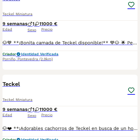
Teckel Miniatura
9 semanas
1
1
1000 €
Edad
Precio
Sexo
🐶💙 **¡Bonita camada de Teckel disponible!** 💙🐶 🌟 Pequeños, encantadores y con un carácter único. Nuestros cachorros crecen rodeados de cariño y cuidados, preparados para llenar de alegría cualquier hogar. ❤️ Los Teckel destacan por ser perros fieles, divertidos, inteligentes y muy cariñosos, ideales para quienes buscan un compañero inseparable. 🏡 Cachorros cuidados con dedicación y atención desde sus primeros días. 🩺 Se entregan con los cuidados veterinarios correspondientes según su edad y la documentación que les corresponda. 📸 Para más información, fotos o vídeos, contacta sin compromiso. 📞 **687482079** 📍 **Galicia, Madrid, Valencia, Barcelona, Sevilla, Almería, Pamplona.**
Criador
Identidad Verificada
Porriño
,
Pontevedra
(2.9km)
1
Teckel
Teckel Miniatura
9 semanas
1
1
1000 €
Edad
Precio
Sexo
🐶❤️ **¡Adorables cachorros de Teckel en busca de un hogar lleno de amor!** ❤️🐶 ✨ Criados con dedicación y mucho cariño en un ambiente familiar, donde reciben la mejor atención desde sus primeros días. Son cariñosos, juguetones, curiosos y muy inteligentes. 🏡 El Teckel es una raza encantadora, perfecta para compartir momentos inolvidables con toda la familia gracias a su carácter alegre, fiel y divertido. 🩺 Se entregan con los cuidados veterinarios correspondientes según su edad y la documentación que les corresponda. 📸 Si quieres conocerlos, solicita fotos, vídeos o toda la información que necesites. 📞 **687482079** 📍 **Galicia, Madrid, Valencia, Barcelona, Sevilla, Almería, Pamplona.**
Criador
Identidad Verificada