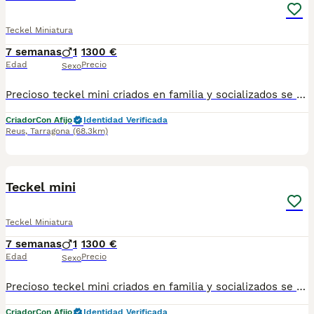
Teckel Miniatura
7 semanas
1
1300 €
Edad
Precio
Sexo
Precioso teckel mini criados en familia y socializados se entregan con sus vacunas correspondientes a su edad desparasitados y su cartilla y micro chip número de teléfono 686003133
Criador
Con Afijo
Identidad Verificada
Reus
,
Tarragona
(68.3km)
2
Teckel mini
Teckel Miniatura
7 semanas
1
1300 €
Edad
Precio
Sexo
Precioso teckel mini criados en familia y socializados se entregan con sus vacunas correspondientes a su edad desparasitados y su cartilla y micro chip número de teléfono 686003133
Criador
Con Afijo
Identidad Verificada