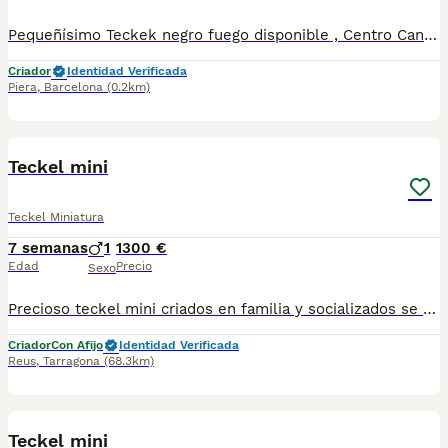
Pequeñísimo Teckek negro fuego disponible , Centro Canino Vallbonica es mucho más que un centro de cría , es una familia comprometida con el bienestar animal y la cria responsable, por ello todos nuestros bebés nacen y se crían en nuestras instalaciones , asegurando así un correcto desarrollo y una magnífica socialización, consiguiendo en cada ejemplar un carácter juguetón y extrovertido algo primordial para su adaptación como un miembro más en tu familia . Se entregan con el carnet de vacunas con el plan correspondiente a su edad , desparasitados y microchip implantado y activado en registro de Anicom. Facilitamos junto al cachorro contrato de compra con garantías víricas de 15 días y congénitas de 1 año . Contamos con un gran equipo de profesionales entre los que se encuentran educadores, auxiliares y Veterinarios ofreciendo los controles sanitarios necesarios así como continua vigilancia asegurando su bienestar . Hacemos envíos a toda España con empresa de transporte privado, proporcionando un viaje confortable y ofreciendo las atenciones necesarias a nuestros bebés . Si estás interesado en alguno de nuestros ejemplares solicita información sin compromiso al 722269698 . También atendemos vía WhatsApp . PRECIO REAL ( incluye el IVA) . Núcleo zoológico B2501315
Criador
Identidad Verificada
Piera
,
Barcelona
(0.2km)
1
Teckel mini
Teckel Miniatura
7 semanas
1
1300 €
Edad
Precio
Sexo
Precioso teckel mini criados en familia y socializados se entregan con sus vacunas correspondientes a su edad desparasitados y su cartilla y micro chip número de teléfono 686003133
Criador
Con Afijo
Identidad Verificada
Reus
,
Tarragona
(68.3km)
2
Teckel mini