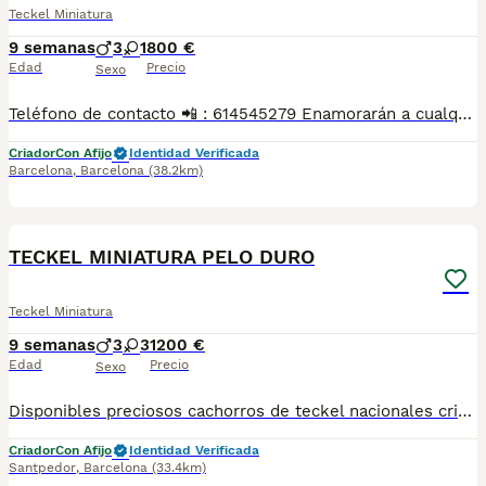
Teckel Miniatura
9 semanas
3
1
800 €
Edad
Precio
Sexo
Teléfono de contacto 📲 : 614545279 Enamorarán a cualquiera con su precioso color chocolate, su expresión dulce y su carácter cariñoso. Criados con mimo en ambiente familiar, son cachorros sanos, alegres y muy sociables, ideales para convertirse en un miembro más de la familia. Se entregan con la edad reglamentaria, desparasitados, con cartilla sanitaria y las vacunas correspondientes a su edad. Si buscas un compañero fiel, inteligente y lleno de cariño, estos pequeños teckel son la elección perfecta. 📩 Contacta para conocer disponibilidad, recibir más fotos y vídeos, o resolver cualquier duda. Solo para familias responsables que les ofrezcan un hogar lleno de amor.
Criador
Con Afijo
Identidad Verificada
Barcelona
,
Barcelona
(38.2km)
6
TECKEL MINIATURA PELO DURO
Teckel Miniatura
9 semanas
3
3
1200 €
Edad
Precio
Sexo
Disponibles preciosos cachorros de teckel nacionales criados en nuestras instalaciones, en un ambiente familiar y responsable. Nuestros cachorros se entregan con cartilla de primera vacunación, vacunas correspondientes a su edad, desparasitados interna y externamente, y con microchip implantado y dado de alta. Además, realizamos un contrato de garantía que incluye: • Garantía vírica de 15 días. • Garantía congénita de 1 año. Desde la fecha de entrega del cachorro. Nos comprometemos al 100% con la salud, el bienestar y el cuidado de nuestros pequeños. Disponemos de Núcleo Zoológico Para más información, imágenes o cualquier consulta sin compromiso, pueden contactar con nosotros en los teléfonos: CRISTINA 📞 722 788 399 📞 932 514 529
Criador
Con Afijo
Identidad Verificada
Santpedor
,
Barcelona
(33.4km)