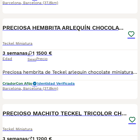
Barcelona
,
Barcelona
(37.8km)
4
PRECIOSA HEMBRITA ARLEQUÍN CHOCOLATE
Teckel Miniatura
3 semanas
1
1500 €
Edad
Precio
Sexo
Preciosa hembrita de Teckel arlequin chocolate miniatura, alta selección y crianza de las mejores líneas de Teckel de España, se seleccionan las mejores líneas de Teckel para conseguir nuestra propio linaje inconfundible…. colores exoticos, estructuras compactas, cabezitas alargadas, con morro perfecto y un temperamento extraordinariamente afable, súper cariñoso……criados con muchísimo amor, dedicación y atención 24/7 desde sus primeros días de vida. Para ofrecer lo mejor que podemos darle a estos maravillosos perritos!!!! Garantizamos tamaño pero dentro de los estándares para cuidar su salud… En esta camada nos queda disponible esta preciosa Teckel arlquina chocolate de pelo corto fotos 100% reales! Trabajamos con pasión y responsabilidad desde hace más de 10 años., lo cual indica nuestro compromiso, atención y asesoramiento individualizado para cada familia. Nuestros cachorros se entregan con 2 meses de edad y con todo lo que se puede ofrecer para su mayor cuidado: ✔ Vacunas correspondientes ✔ Desparasitaciones ✔ Microchip ✔ Revisión veterinaria completa ✔ Cartilla sanitaria ✔ Contrato de garantías víricas y congénitas durante 1 año Nuestros cachorros destacan por su belleza única, elegancia y carácter cariñoso, convirtiéndose en compañeros perfectos para toda la familia. No solo criamos mascotas, criamos pequeños miembros para tu familia, contactar conmigo estaré encantada de atenderos, si queréis más información sobre nuestros cachorros no dudéis en contactar gracias!
Criador
Con Afijo
Identidad Verificada
Barcelona
,
Barcelona
(37.8km)
4
PRECIOSO MACHITO TECKEL TRICOLOR CHOCOLATE
Teckel Miniatura
3 semanas
1
1200 €