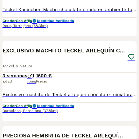
Teckel Kaninchen Macho chocolate criado en ambiente familiar se entrega con cartilla sanitaria vacuna chip desparasitación con garantía víricas y congenitas
Criador
Con Afijo
Identidad Verificada
Reus
,
Tarragona
(68.3km)
4
EXCLUSIVO MACHITO TECKEL ARLEQUÍN CHOCOLATE
Teckel Miniatura
3 semanas
1
1600 €
Edad
Precio
Sexo
Exclusivo machito de Teckel arlequin chocolate miniatura con la carita mitad chocolate y mitad arlequina, alta selección y crianza de las mejores líneas de Teckel de España, se seleccionan las mejores líneas de Teckel para conseguir nuestra propio linaje inconfundible…. colores exoticos, estructuras compactas, cabezitas alargadas, con morro perfecto y un temperamento extraordinariamente afable, súper cariñoso……criados con muchísimo amor, dedicación y atención 24/7 desde sus primeros días de vida. Para ofrecer lo mejor que podemos darle a estos maravillosos perritos!!!! Garantizamos tamaño pero dentro de los estándares para cuidar su salud… En esta camada nos queda disponible este exclusivo Teckel arlequín chocolate de pelo corto fotos 100% reales! Trabajamos con pasión y responsabilidad desde hace más de 10 años., lo cual indica nuestro compromiso, atención y asesoramiento individualizado para cada familia. Nuestros cachorros se entregan con 2 meses de edad y con todo lo que se puede ofrecer para su mayor cuidado: ✔ Vacunas correspondientes ✔ Desparasitaciones ✔ Microchip ✔ Revisión veterinaria completa ✔ Cartilla sanitaria ✔ Contrato de garantías víricas y congénitas durante 1 año Nuestros cachorros destacan por su belleza única, elegancia y carácter cariñoso, convirtiéndose en compañeros perfectos para toda la familia. No solo criamos mascotas, criamos pequeños miembros para tu familia, contactar conmigo estaré encantada de atenderos, si queréis más información sobre nuestros cachorros no dudéis en contactar gracias!
Criador
Con Afijo
Identidad Verificada
Barcelona
,
Barcelona
(37.8km)
4
PRECIOSA HEMBRITA DE TECKEL ARLEQUÍN CHOCOLATE