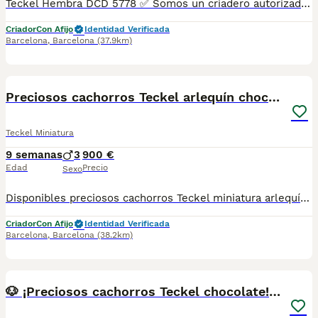
Teckel Hembra DCD 5778 ✅ Somos un criadero autorizado y certificado por la Generalitat de Catalunya. PARA MÁS INFORMACIÓN: ☎️ 933095977 📱 685878504 / 674320847 💻 www.aquanatura.es 🚙 Hacemos envíos 📌 Calle Roger de Flor 45, muy cerca del Arc de Triomf de Barcelona, de Lunes a Sábados. Se entregan con la mayoría de sus vacunas, desparasitados interna y externamente, con microchip y su registro, cartilla sanitaria y contrato de garantías, bajo la supervisión de nuestro equipo veterinario. AQUANATURA
Criador
Con Afijo
Identidad Verificada
Barcelona
,
Barcelona
(37.9km)
1
Preciosos cachorros Teckel arlequín chocolate.🌭
Teckel Miniatura
9 semanas
3
900 €
Edad
Precio
Sexo
Disponibles preciosos cachorros Teckel miniatura arlequín chocolate, con un espectacular manto jaspeado y llamativos ojos azules. Criados en ambiente familiar, muy sociables, cariñosos y acostumbrados al contacto diario. Se entregan con la edad reglamentaria, desparasitados, con las vacunas correspondientes a su edad, revisión veterinaria y cartilla sanitaria. Son ideales como compañeros de familia por su carácter alegre, inteligente y afectuoso. Para más información, fotos, vídeos o disponibilidad, no dudes en contactar. Se buscan familias responsables que les ofrezcan un hogar lleno de cariño. Para más información podéis contactar con nosotros al 📲 614545279
Criador
Con Afijo
Identidad Verificada
Barcelona
,
Barcelona
(38.2km)
1
🐶 ¡Preciosos cachorros Teckel chocolate! 🤎