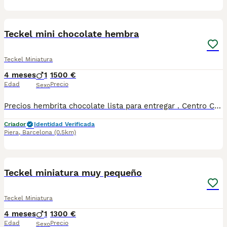
5
1
Teckel mini chocolate hembra
Teckel Miniatura
4 meses
1
1500 €
Edad
Precio
Sexo
Precios hembrita chocolate lista para entregar . Centro Canino Vallbonica es mucho más que un centro de cría , es una familia comprometida con el bienestar animal y la cria responsable, por ello todos nuestros bebés nacen y se crían en nuestras instalaciones , asegurando así un correcto desarrollo y una magnífica socialización, consiguiendo en cada ejemplar un carácter juguetón y extrovertido algo primordial para su adaptación como un miembro más en tu familia . Se entregan con el carnet de vacunas con el plan correspondiente a su edad , desparasitados y microchip implantado y activado en registro de Anicom. Facilitamos junto al cachorro contrato de compra con garantías víricas de 15 días y congénitas de 1 año . Contamos con un gran equipo de profesionales entre los que se encuentran educadores, auxiliares y Veterinarios ofreciendo los controles sanitarios necesarios así como continua vigilancia asegurando su bienestar . Hacemos envíos a toda España con empresa de transporte privado, proporcionando un viaje confortable y ofreciendo las atenciones necesarias a nuestros bebés . Si estás interesado en alguno de nuestros ejemplares solicita información sin compromiso al 722269698 . También atendemos vía WhatsApp . PRECIO REAL ( incluye el IVA) . Núcleo zoológico B2501315
Criador
Identidad Verificada
Piera
,
Barcelona
(0.5km)
4
1
Teckel miniatura muy pequeño
Teckel Miniatura
4 meses
1
1300 €
Edad
Precio
Sexo