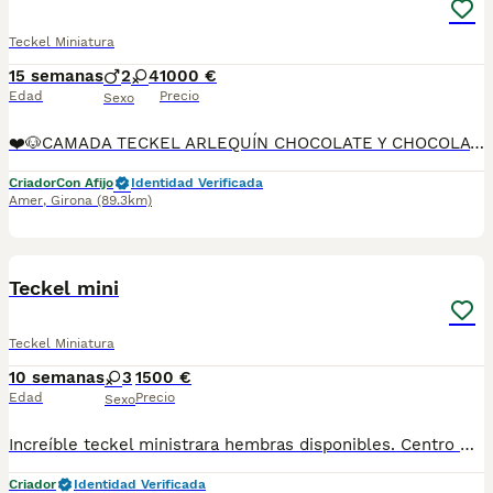
Teckel Miniatura
15 semanas
2
4
1000 €
Edad
Precio
Sexo
❤️🐶CAMADA TECKEL ARLEQUÍN CHOCOLATE Y CHOCOLATE 🐶❤️ ☎️📞616987793 ☎️📞 CRIADERO NACIONAL 🇪🇸 Nada de tiendas ni intermediarios. Nuestros TECKELS viven libres y en continuo contacto con nosotros , resultando un equilibrio físico y psicológico que les hace desarrollarse plenamente. Nuestros cachorros de Golden Retriever reciben un programa de estimulación desde una edad temprana para una impronta y sociabilización óptima. Control veterinario permanente, Certificados oficiales Selección del carácter de los reproductores, estimulación precoz de los cachorros, evolución de entornos, parques exteriores con circuitos estimulantes, destete progresivo para un cachorro más seguro y autosuficiente, iniciación al control de esfínteres, etc… Precio desde según ejemplar en sexo, color.
Criador
Con Afijo
Identidad Verificada
Amer
,
Girona
(89.3km)
7
3
Teckel mini
Teckel Miniatura
10 semanas
3
1500 €
Edad
Precio
Sexo
Increíble teckel ministrara hembras disponibles. Centro Canino Vallbonica es mucho más que un centro de cría , es un equipo amante de los animales y apasionados con su trabajo y muy comprometidos con el bienestar animal. Somos Criadores directos, sin intermediarios, con más de 20 años de experiencia y Apostamos por una cría responsable y una cuidada selección de nuestros progenitores. TODOS nuestros bebés nacen y se crían en nuestras instalaciones rodeados de naturaleza y cariño , asegurando así un correcto desarrollo y una magnífica socialización, consiguiendo en cada ejemplar un carácter juguetón y extrovertido algo primordial para su adaptación como un miembro más en tu familia . Se entregan con carnet de vacunas correspondiente a su edad , desparasitados y microchip implantado y activado en registro de Anicom. Facilitamos junto al cachorro contrato de compra con garantías víricas de 15 días y congénitas de 1 año . Contamos con un gran equipo de profesionales entre los que se encuentran educadores, auxiliares y Veterinarios ofreciendo los controles sanitarios necesarios así como continua vigilancia asesorándote durante todos el proceso y al llegar a casa. Hacemos envíos a toda España con empresa de transporte privado, proporcionando un viaje confortable y ofreciendo las atenciones necesarias a nuestros bebés . Nuestros precios son REALES ( incluye el IVA) y sin sorpresas finales . Si estás interesado en alguno de nuestros ejemplares solicita información sin compromiso. También atendemos vía WhatsApp ☎️722269698 - 722374274 📍Piera (Barcelona)
Criador
Identidad Verificada