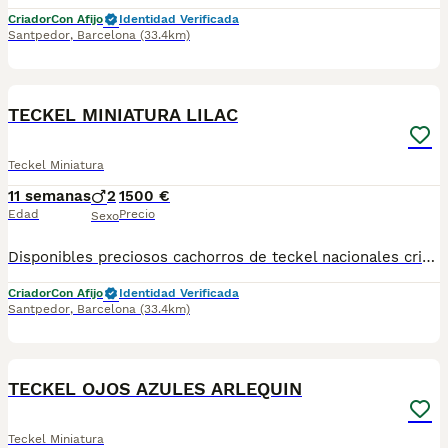
Criador
Con Afijo
Identidad Verificada
Santpedor
,
Barcelona
(33.4km)
7
TECKEL MINIATURA LILAC
Teckel Miniatura
11 semanas
2
1500 €
Edad
Precio
Sexo
Disponibles preciosos cachorros de teckel nacionales criados en nuestras instalaciones, en un ambiente familiar y responsable. Nuestros cachorros se entregan con cartilla de primera vacunación, vacunas correspondientes a su edad, desparasitados interna y externamente, y con microchip implantado y dado de alta. Además, realizamos un contrato de garantía que incluye: • Garantía vírica de 15 días. • Garantía congénita de 1 año. Desde la fecha de entrega del cachorro. Nos comprometemos al 100% con la salud, el bienestar y el cuidado de nuestros pequeños. Disponemos de Núcleo Zoológico Para más información, imágenes o cualquier consulta sin compromiso, pueden contactar con nosotros en los teléfonos: CRISTINA 📞 722 788 399 📞 932 514 529
Criador
Con Afijo
Identidad Verificada
Santpedor
,
Barcelona
(33.4km)
9
TECKEL OJOS AZULES ARLEQUIN
Teckel Miniatura