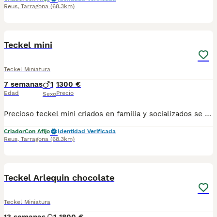
Reus
,
Tarragona
(68.3km)
1
Teckel mini
Teckel Miniatura
7 semanas
1
1300 €
Edad
Precio
Sexo
Precioso teckel mini criados en familia y socializados se entregan con sus vacunas correspondientes a su edad desparasitados y su cartilla y micro chip número de teléfono 686003133
Criador
Con Afijo
Identidad Verificada
Reus
,
Tarragona
(68.3km)
6
Teckel Arlequin chocolate
Teckel Miniatura