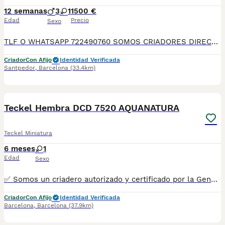
12 semanas
3
1
1500 €
Edad
Precio
Sexo
TLF O WHATSAPP 722490760 SOMOS CRIADORES DIRECTOS. DEDICACIÓN, SELECCIÓN, Y BIENESTAR NOS DEFINEN DURANTE MÁS DE 20 AÑOS. NUESTROS BEBÉS NACEN Y SE CRÍAN EN NUESTRO CENTRO GARANTIZANDO ASÍ SU CORRECTA SOCIABILIZACION DESARROLLO NEUROLOGICO, CARÁCTER PERSONALIDAD Y SALUD. SE ENTREGAN A PARTIR DE LOS DOS MESES CON SU PLAN CORRESPONDIENTE POR EDAD DE VACUNACIÓN, DESPARASITADOS INTERNA Y EXTERNAMENTE CON SU MICROCHIP IMPLANTADO Y DADO DE ALTA EN EL ANICOM, CONTRATO DE COMPRA CON GARANTÍAS VÍRICAS DE 15 DÍAS, Y CONGÉNITAS DONDE GARANTIZAMOS SU CORRECTO DESARROLLO. ENVIAMOS A TODA ESPAÑA MEDIANTE TRANSPORTE PRIVADO PARA QUE SEA CONFORTABLE Y SUPERVISADO HASTA EL INSTANTE DE LLEGAR A CASA. PRECIOS Y FOTOS REALES!!! SI BUSCAS UN COMPAÑERO SANO Y EQUILIBRADO ESTE ES EL LUGAR! TE ASESORAREMOS ANTES DURANTE Y DESPUÉS DE LA ENTREGA PARA QUE TODO SEA LO MAS AFABLE Y Y FACIL POSIBLE DURANTE LA ADAPTACION! NO DUDES EN CONSULTAR POR NUESTROS PEQUES AL 722 490 760
Criador
Con Afijo
Identidad Verificada
Santpedor
,
Barcelona
(33.4km)
7
Teckel Hembra DCD 7520 AQUANATURA
Teckel Miniatura
6 meses
1
Edad
Sexo
✅ Somos un criadero autorizado y certificado por la Generalitat de Catalunya bajo el número de Núcleo Zoológico G25/00314. PARA MÁS INFORMACIÓN: ☎️ 933095977 📱 685878504 / 674320847 🐶 Programa una visita para conocerlos 💻 Más fotos y vídeos en nuestra web www.aquanatura.es 🚙 Hacemos envíos 📌 Calle Roger de Flor 45, muy cerca del Arc de Triomf de Barcelona, de Lunes a Sábados. Se entregan con sus vacunas, desparasitados interna y externamente, con microchip y su registro, cartilla sanitaria y contrato de garantías, documentación legal y factura. AQUANATURA
Criador
Con Afijo
Identidad Verificada
Barcelona
,
Barcelona
(37.9km)
8