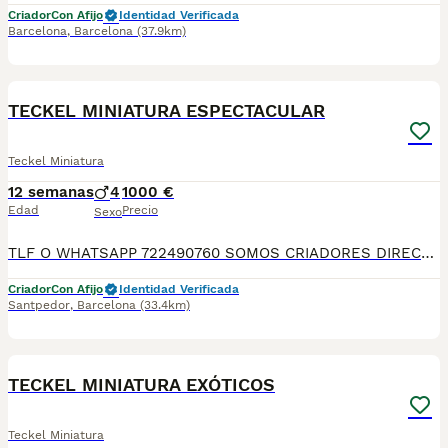
Criador
Con Afijo
Identidad Verificada
Barcelona
,
Barcelona
(37.9km)
10
TECKEL MINIATURA ESPECTACULAR
Teckel Miniatura
12 semanas
4
1000 €
Edad
Precio
Sexo
TLF O WHATSAPP 722490760 SOMOS CRIADORES DIRECTOS. DEDICACIÓN, SELECCIÓN, Y BIENESTAR NOS DEFINEN DURANTE MÁS DE 20 AÑOS. NUESTROS BEBÉS NACEN Y SE CRÍAN EN NUESTRO CENTRO GARANTIZANDO ASÍ SU CORRECTA SOCIABILIZACION DESARROLLO NEUROLOGICO, CARÁCTER PERSONALIDAD Y SALUD. SE ENTREGAN A PARTIR DE LOS DOS MESES CON SU PLAN CORRESPONDIENTE POR EDAD DE VACUNACIÓN, DESPARASITADOS INTERNA Y EXTERNAMENTE CON SU MICROCHIP IMPLANTADO Y DADO DE ALTA EN EL ANICOM, CONTRATO DE COMPRA CON GARANTÍAS VÍRICAS DE 15 DÍAS, Y CONGÉNITAS DONDE GARANTIZAMOS SU CORRECTO DESARROLLO. ENVIAMOS A TODA ESPAÑA MEDIANTE TRANSPORTE PRIVADO PARA QUE SEA CONFORTABLE Y SUPERVISADO HASTA EL INSTANTE DE LLEGAR A CASA. PRECIOS Y FOTOS REALES!!! SI BUSCAS UN COMPAÑERO SANO Y EQUILIBRADO ESTE ES EL LUGAR! TE ASESORAREMOS ANTES DURANTE Y DESPUÉS DE LA ENTREGA PARA QUE TODO SEA LO MAS AFABLE Y FACIL POSIBLE DURANTE LA ADAPTACION! NO DUDES EN CONSULTAR POR NUESTROS PEQUES AL 722 490 760
Criador
Con Afijo
Identidad Verificada
Santpedor
,
Barcelona
(33.4km)
11
TECKEL MINIATURA EXÓTICOS
Teckel Miniatura