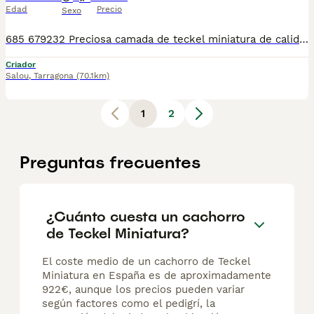
Edad
Precio
Sexo
685 679232 Preciosa camada de teckel miniatura de calidad, se entregan con minimo de dos meses y medio de edad y sus vacunas correspondientes, desparasitados interna y externamente, pasaporte y microchip, contrato de garantia de salud. preferiblemente recogida en mano pero también podemos entregar en toda España mediante transporte de alta calidad preparado para animales y con chofer particular con posibilidad de pago contra reembolso Llámanos o háblanos por whats app, Teléfono 685 679 232
Criador
Salou
,
Tarragona
(70.1km)
1
2
Preguntas frecuentes
¿Cuánto cuesta un cachorro
de Teckel Miniatura?
El coste medio de un cachorro de Teckel
Miniatura en España es de aproximadamente
922€, aunque los precios pueden variar
según factores como el pedigrí, la