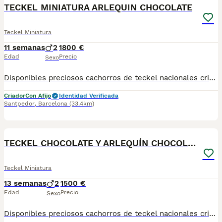
TECKEL MINIATURA ARLEQUIN CHOCOLATE
Teckel Miniatura
11 semanas
2
1800 €
Edad
Precio
Sexo
Disponibles preciosos cachorros de teckel nacionales criados en nuestras instalaciones, en un ambiente familiar y responsable. Nuestros cachorros se entregan con cartilla de primera vacunación, vacunas correspondientes a su edad, desparasitados interna y externamente, y con microchip implantado y dado de alta. Además, realizamos un contrato de garantía que incluye: • Garantía vírica de 15 días. • Garantía congénita de 1 año. Desde la fecha de entrega del cachorro. Nos comprometemos al 100% con la salud, el bienestar y el cuidado de nuestros pequeños. Disponemos de Núcleo Zoológico Para más información, imágenes o cualquier consulta sin compromiso, pueden contactar con nosotros en los teléfonos: CRISTINA 📞 722 788 399 📞 932 514 529
Criador
Con Afijo
Identidad Verificada
Santpedor
,
Barcelona
(33.4km)
6
TECKEL CHOCOLATE Y ARLEQUÍN CHOCOLATE
Teckel Miniatura
13 semanas
2
1500 €
Edad
Precio
Sexo
Disponibles preciosos cachorros de teckel nacionales criados en nuestras instalaciones, en un ambiente familiar y responsable. Nuestros cachorros se entregan con cartilla de primera vacunación, vacunas correspondientes a su edad, desparasitados interna y externamente, y con microchip implantado y dado de alta. Además, realizamos un contrato de garantía que incluye: • Garantía vírica de 15 días. • Garantía congénita de 1 año. Desde la fecha de entrega del cachorro. Nos comprometemos al 100% con la salud, el bienestar y el cuidado de nuestros pequeños. Disponemos de Núcleo Zoológico Para más información, imágenes o cualquier consulta sin compromiso, pueden contactar con nosotros en los teléfonos: CRISTINA 📞 722 788 399 📞 932 514 529