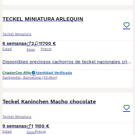
11
TECKEL MINIATURA ARLEQUIN
Teckel Miniatura
6 semanas
2
1
1700 €
Edad
Precio
Sexo
Disponibles preciosos cachorros de teckel nacionales criados en nuestras instalaciones, en un ambiente familiar y responsable. Nuestros cachorros se entregan con cartilla de primera vacunación, vacunas correspondientes a su edad, desparasitados interna y externamente, y con microchip implantado y dado de alta. Además, realizamos un contrato de garantía que incluye: • Garantía vírica de 15 días. • Garantía congénita de 1 año. Desde la fecha de entrega del cachorro. Nos comprometemos al 100% con la salud, el bienestar y el cuidado de nuestros pequeños. Disponemos de Núcleo Zoológico Para más información, imágenes o cualquier consulta sin compromiso, pueden contactar con nosotros en los teléfonos: CRISTINA 📞 722 788 399 📞 932 514 529
Criador
Con Afijo
Identidad Verificada
Santpedor
,
Barcelona
(33.4km)
1
Teckel Kaninchen Macho chocolate
Teckel Miniatura
9 semanas
1
1100 €
Edad
Precio
Sexo