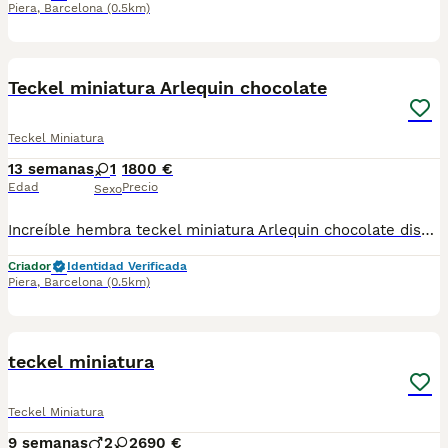
Piera
,
Barcelona
(0.5km)
5
Teckel miniatura Arlequin chocolate
Teckel Miniatura
13 semanas
1
1800 €
Edad
Precio
Sexo
Increíble hembra teckel miniatura Arlequin chocolate disponible , Centro Canino Vallbonica es mucho más que un centro de cría , es un equipo amante de los animales y apasionados con su trabajo y muy comprometidos con el bienestar animal. Somos Criadores directos, sin intermediarios, con más de 20 años de experiencia y Apostamos por una cría responsable y una cuidada selección de nuestros progenitores. TODOS nuestros bebés nacen y se crían en nuestras instalaciones rodeados de naturaleza y cariño , asegurando así un correcto desarrollo y una magnífica socialización, consiguiendo en cada ejemplar un carácter juguetón y extrovertido algo primordial para su adaptación como un miembro más en tu familia . Se entregan con carnet de vacunas correspondiente a su edad , desparasitados y microchip implantado y activado en registro de Anicom. Facilitamos junto al cachorro contrato de compra con garantías víricas de 15 días y congénitas de 1 año . Contamos con un gran equipo de profesionales entre los que se encuentran educadores, auxiliares y Veterinarios ofreciendo los controles sanitarios necesarios así como continua vigilancia asesorándote durante todos el proceso y al llegar a casa. Hacemos envíos a toda España con empresa de transporte privado, proporcionando un viaje confortable y ofreciendo las atenciones necesarias a nuestros bebés . Nuestros precios son REALES ( incluye el IVA) y sin sorpresas finales . Si estás interesado en alguno de nuestros ejemplares solicita información sin compromiso. También atendemos vía WhatsApp ☎️722269698 - 722374274 📍Piera (Barcelona)
Criador
Identidad Verificada
Piera
,
Barcelona
(0.5km)
1
teckel miniatura
Teckel Miniatura
9 semanas
2
2
690 €