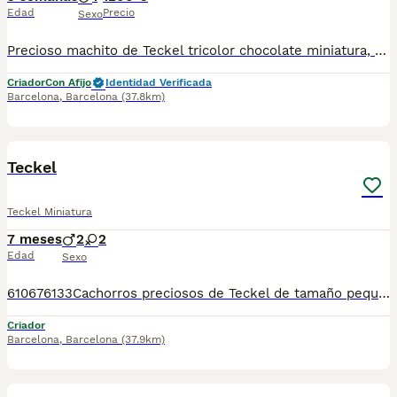
Edad
Precio
Sexo
Precioso machito de Teckel tricolor chocolate miniatura, alta selección y crianza de las mejores líneas de Teckel de España, se seleccionan las mejores líneas de Teckel para conseguir nuestra propio linaje inconfundible…. colores exoticos, estructuras compactas, cabezitas alargadas, con morro perfecto y un temperamento extraordinariamente afable, súper cariñoso……criados con muchísimo amor, dedicación y atención 24/7 desde sus primeros días de vida. Para ofrecer lo mejor que podemos darle a estos maravillosos perritos!!!! Garantizamos tamaño pero dentro de los estándares para cuidar su salud… En esta camada nos queda disponible este precioso machito tricolor chocolate de pelo corto fotos 100% reales! Trabajamos con pasión y responsabilidad desde hace más de 10 años., lo cual indica nuestro compromiso, atención y asesoramiento individualizado para cada familia. Nuestros cachorros se entregan con 2 meses de edad y con todo lo que se puede ofrecer para su mayor cuidado: ✔ Vacunas correspondientes ✔ Desparasitaciones ✔ Microchip ✔ Revisión veterinaria completa ✔ Cartilla sanitaria ✔ Contrato de garantías víricas y congénitas durante 1 año Nuestros cachorros destacan por su belleza única, elegancia y carácter cariñoso, convirtiéndose en compañeros perfectos para toda la familia. No solo criamos mascotas, criamos pequeños miembros para tu familia, contactar conmigo estaré encantada de atenderos, si queréis más información sobre nuestros cachorros no dudéis en contactar gracias!
Criador
Con Afijo
Identidad Verificada
Barcelona
,
Barcelona
(37.8km)
5
Teckel
Teckel Miniatura
7 meses
2
2
Edad
Sexo
610676133Cachorros preciosos de Teckel de tamaño pequeñito, tienen dos meses de edad, varios colores disponibles a elegir, marrón, merlé y negro-fuego se entregan en las mejores condiciones, muy bien cuidados, revisados por nuestro veterinario, vacunados, desparasitados, con cartilla veterinaria, microchip y garantía sanitaria por escrito vírica y genética. Núcleo Zoológico: T-2500116
Criador
Barcelona
,
Barcelona
(37.9km)
6