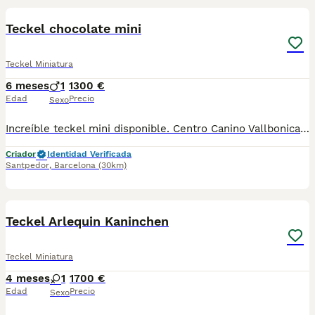
Teckel chocolate mini
Teckel Miniatura
6 meses
1
1300 €
Edad
Precio
Sexo
Increíble teckel mini disponible. Centro Canino Vallbonica es mucho más que un centro de cría , es una familia comprometida con el bienestar animal y la cria responsable, por ello todos nuestros bebés nacen y se crían en nuestras instalaciones , asegurando así un correcto desarrollo y una magnífica socialización, consiguiendo en cada ejemplar un carácter juguetón y extrovertido algo primordial para su adaptación como un miembro más en tu familia . Se entregan con el carnet de vacunas con el plan correspondiente a su edad , desparasitados y microchip implantado y activado en registro de Anicom. Facilitamos junto al cachorro contrato de compra con garantías víricas de 15 días y congénitas de 1 año . Contamos con un gran equipo de profesionales entre los que se encuentran educadores, auxiliares y Veterinarios ofreciendo los controles sanitarios necesarios así como continua vigilancia asegurando su bienestar . Hacemos envíos a toda España con empresa de transporte privado, proporcionando un viaje confortable y ofreciendo las atenciones necesarias a nuestros bebés . Si estás interesado en alguno de nuestros ejemplares solicita información sin compromiso al 722269698 . También atendemos vía WhatsApp . PRECIO REAL ( incluye el IVA) . Núcleo zoológico B 230063
Criador
Identidad Verificada
Santpedor
,
Barcelona
(30km)
5
1
Teckel Arlequin Kaninchen
Teckel Miniatura
4 meses
1
1700 €
Edad
Precio
Sexo