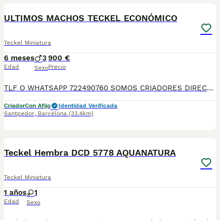
ULTIMOS MACHOS TECKEL ECONÓMICO
Teckel Miniatura
6 meses
3
900 €
Edad
Precio
Sexo
TLF O WHATSAPP 722490760 SOMOS CRIADORES DIRECTOS. DEDICACIÓN, SELECCIÓN, Y BIENESTAR NOS DEFINEN DURANTE MÁS DE 20 AÑOS. NUESTROS BEBÉS NACEN Y SE CRÍAN EN NUESTRO CENTRO GARANTIZANDO ASÍ SU CORRECTA SOCIABILIZACION DESARROLLO NEUROLOGICO, CARÁCTER PERSONALIDAD Y SALUD. SE ENTREGAN A PARTIR DE LOS DOS MESES CON SU PLAN CORRESPONDIENTE POR EDAD DE VACUNACIÓN, DESPARASITADOS INTERNA Y EXTERNAMENTE CON SU MICROCHIP IMPLANTADO Y DADO DE ALTA EN EL ANICOM, CONTRATO DE COMPRA CON GARANTÍAS VÍRICAS DE 15 DÍAS, Y CONGÉNITAS DONDE GARANTIZAMOS SU CORRECTO DESARROLLO. ENVIAMOS A TODA ESPAÑA MEDIANTE TRANSPORTE PRIVADO PARA QUE SEA CONFORTABLE Y SUPERVISADO HASTA EL INSTANTE DE LLEGAR A CASA. PRECIOS Y FOTOS REALES!!! SI BUSCAS UN COMPAÑERO SANO Y EQUILIBRADO ESTE ES EL LUGAR! TE ASESORAREMOS ANTES DURANTE Y DESPUÉS DE LA ENTREGA PARA QUE TODO SEA LO MAS AFABLE Y FACIL POSIBLE DURANTE LA ADAPTACION! NO DUDES EN CONSULTAR POR NUESTROS PEQUES AL 722 490 760
Criador
Con Afijo
Identidad Verificada
Santpedor
,
Barcelona
(33.4km)
9
Teckel Hembra DCD 5778 AQUANATURA
Teckel Miniatura
1 años
1
Edad
Sexo