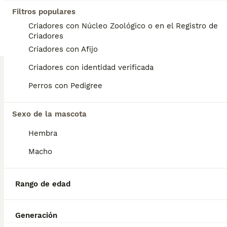
Contacto por WhatsApp: 693613304 Somos #Can Diamante Único# Centro canino profesional con mas de 20 años de experiencia. Estamos comprometidos con la calidad, la transparencia y el bienestar animal. Tenemos teckels miniatura de todos los colores posibles. Puedes ver opiniones reales, fotos y seguimiento de nuestros clientes en: TikTok: @candiamanteunico ( 15.000 seguidores) Los cachorros se entregan a partir de los 2 meses de edad con: Vacunación correspondiente a su edad (1.ª y 2.ª vacuna según calendario) Tres desparasitaciones Cartilla sanitaria Contrato de garantía Microchip a nombre del nuevo propietario Pasaporte Trabajamos con formalidad y ofreciendo toda la documentación necesaria, ademas de respuesta inmediata ante cualquier adversidad para que compres con tranquilidad. Nuestros miles de clientes nos avalan. Contacto por WhatsApp: 693613304
Filtros populares
Criadores con Núcleo Zoológico o en el Registro de
Criador
Criadores
Montellano
,
Sevilla
(104.2km)
Criadores con Afijo
6
Criadores con identidad verificada
BOOST
teckel miniatura
Perros con Pedigree
Teckel Miniatura
Sexo de la mascota
10 semanas
1
1
600 €
Edad
Precio
Sexo
Hembra
disponible estupenda camada de teckel miniatura hay una hembra y un macho disponible color ciervo de los mas exclusivo en esta raza estan vacunados desparasitado y con la cartilla del veterinario hacemos envio a toda españa con posibilidad de contrarembolso llamanos y te informamos cachorros criado en ambiente familiar todos nuestros cachorros van con contrato
Macho
Criador
Identidad Verificada
Arahal
,
Sevilla
(114.9km)
Rango de edad
1
BOOST
Generación
Teckel kanichen