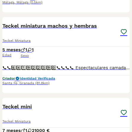
Málaga
,
Málaga
(0.5km)
1
1
Teckel miniatura machos y hembras
Teckel Miniatura
5 meses
1
1
Edad
Sexo
📞📞6️⃣4️⃣1️⃣9️⃣2️⃣2️⃣3️⃣9️⃣0️⃣📞📞📞📞 Espectaculares camadas de perritos de Teckel miniatura descendientes de las mejores líneas de sangre. Disponibles tanto hembras como machos. Las camadas están bajo supervisión veterinaria desde su nacimiento hasta que son entregadas a su nueva familia. Criados por un equipo de profesionales y mejores personas que, con más de 20 años de experiencia , cuidan a los animales por vocación, aplicando una cría ética y responsable para que cada cachorro se desarrolle con la mejor salud y con un buen temperamento. Todos los cachorritos se entregan con unos dos meses y medio de edad y sus vacunas correspondientes, desparasitados interna y externamente, con certificado de salud, y garantía tanto por enfermedad vírica como congénito genética. Posibilidad de entregar en toda España mediante transporte propio preparado para animales y con chofer privado. Los precios pueden variar según las características y morfología de cada cachorro. Añádenos al whats app o llámanos, y encantados atenderemos todas tus dudas y consultas. Teléfono / Whats app: 641 92 23 90
Criador
Identidad Verificada
Santa Fe
,
Granada
(81.8km)
2
Teckel mini
Teckel Miniatura
7 meses
1
2
1000 €