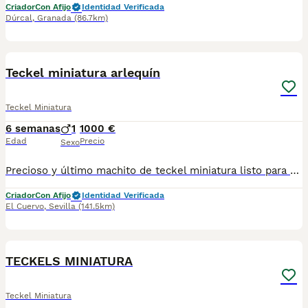
Criador
Con Afijo
Identidad Verificada
Dúrcal
,
Granada
(86.7km)
6
1
Teckel miniatura arlequín
Teckel Miniatura
6 semanas
1
1000 €
Edad
Precio
Sexo
Precioso y último machito de teckel miniatura listo para entregar. Todos nuestros cachorros se cría en ambiente familiar y en las mejores condiciones de bienestar se, se entregan con. - cartilla veterinaria. - vacunas según edad. - desparasitado tanto interior como exterior. - certificado de salud. - garantías de seis meses genética. - contrato de compra y venta. - chip con pasaporte. - kit de bienvenida - y pienso inicial proplan. Para toda la información videos y fotos actuales no dudes en llamarnos al tlf 650628825
Criador
Con Afijo
Identidad Verificada
El Cuervo
,
Sevilla
(141.5km)
7
TECKELS MINIATURA
Teckel Miniatura