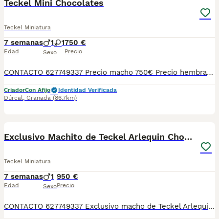
Teckel Mini Chocolates
Teckel Miniatura
7 semanas
1
1
750 €
Edad
Precio
Sexo
CONTACTO 627749337 Precio macho 750€ Precio hembra 850€ Machitos y hembritas de Teckel Mini Chocolates, se entregan vacunados, desparasitados con su cartilla veterinaria. Criador profesional con afijo de la RSCE y FCI Centro de cria autorizado con núcleo zoológico Registro de criador autorizado
Criador
Con Afijo
Identidad Verificada
Dúrcal
,
Granada
(86.7km)
3
Exclusivo Machito de Teckel Arlequin Chocolate
Teckel Miniatura
7 semanas
1
950 €
Edad
Precio
Sexo
CONTACTO 627749337 Exclusivo macho de Teckel Arlequin Chocolate, se entregan vacunados, desparasitados con su cartilla veterinaria. Criador profesional con afijo de la RSCE y FCI Centro de cria autorizado con núcleo zoológico Registro de criador autorizado