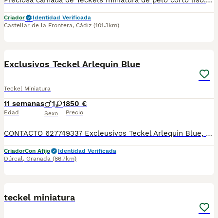
Preciosa camada de Teckels miniatura de pelo corto liso. Está compuesta por dos hembras merle/ arlequines plata y dos machos negro fuego. Nacieron la semana pasada de madre negra fuego mini y padre merle/arlequin plata. Se entregan con un mes y medio con sus vacunas y desparasitaciones. Más información 621325499 !!! EL PRECIO ES EL DE RESERVA QUE SE DESCUENTA DEL PRECIO FINAL !!!
Criador
Identidad Verificada
Castellar de la Frontera
,
Cádiz
(101.3km)
5
Exclusivos Teckel Arlequin Blue
Teckel Miniatura
11 semanas
1
1
850 €
Edad
Precio
Sexo
CONTACTO 627749337 Excleusivos Teckel Arlequin Blue, se entregan vacunados, desparasitados con su cartilla veterinaria. Criador profesional con afijo de la RSCE y FCI Centro de cria autorizado con núcleo zoológico Registro de criador autorizado
Criador
Con Afijo
Identidad Verificada
Dúrcal
,
Granada
(86.7km)
10
teckel miniatura