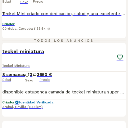
Edad
Precio
Sexo
Teckel Mini criado con dedicación, salud y una excelente socialización desde sus primeras semanas de vida, estaremos encantados de ayudarte. 🚚 Realizamos entregas en toda España, con especial frecuencia en Andalucía: Sevilla, Málaga, Cádiz, Córdoba, Granada, Jaén, Huelva y Almería. También entregamos habitualmente en Marbella, Jerez de la Frontera, Estepona, Fuengirola, Benalmádena, Mijas, Dos Hermanas y cualquier punto de España. Entrega 100% a contrarreembolso. No tendrás que adelantar el importe del cachorro. Lo recibirás en la puerta de tu casa mediante transporte especializado y podrás comprobar que todo está correcto antes de realizar el pago. Nuestros cachorros se entregan: ✅ Vacunados y desparasitados según su edad. ✅ Con microchip, cartilla veterinaria y documentación al día. ✅ Revisados veterinariamente antes de salir de nuestras instalaciones. ✅ Procedentes de excelentes líneas, seleccionadas por salud, carácter y morfología. ✅ Perfectamente socializados y acostumbrados al contacto diario con personas. ✅ Iniciados en el aprendizaje para hacer sus necesidades sobre empapador, facilitando su adaptación al nuevo hogar.670864332...
Criador
Córdoba
,
Córdoba
(133.6km)
18
TODOS LOS ANUNCIOS
teckel miniatura
Teckel Miniatura
8 semanas
3
3
650 €
Edad
Precio
Sexo
disponible estupenda camada de teckel miniatura super pequeño de las mejores lineas en esta raza hay tanto macho como hembra con unos colores y caracter espectacular estan vacunados desparasitado y con la cartilla del veterinario hacemos envio a toda españa con posibilidad de contrarembolso llamanos y te informamos cachorros criado en ambiente familiar. Todos nuestros cachorros van con contrato
Criador
Identidad Verificada
Arahal
,
Sevilla
(114.9km)
1