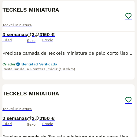
TECKELS MINIATURA
Teckel Miniatura
3 semanas
3
3
150 €
Edad
Precio
Sexo
Preciosa camada de Teckels miniatura de pelo corto liso compuesta de 4 arlequines/ merle chocolate y dos chocolates. Padres miniatura de pelo corto madre chocolate y padre arlequín chocolate. Soy criador profesional con núcleo zoológico Para más información 621325499 !!! EL PRECIO ES EL DE RESERVA QUE SE DESCUENTA DEL PRECIO FINAL !!!
Criador
Identidad Verificada
Castellar de la Frontera
,
Cádiz
(101.3km)
8
TECKELS MINIATURA
Teckel Miniatura
2 semanas
2
2
150 €
Edad
Precio
Sexo