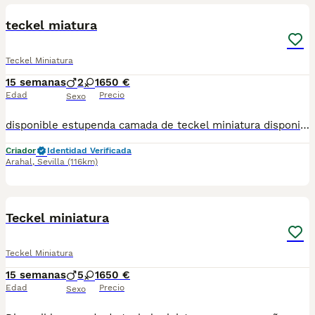
teckel miatura
Teckel Miniatura
15 semanas
2
1
650 €
Edad
Precio
Sexo
disponible estupenda camada de teckel miniatura disponible hay tanto macho como hembras color chocolate un color muy especial en esta raza con una morfologia impresionante estan vacunados desparasitado y con la cartilla del veterinario hacemos envio a toda españa con posibilidad de contrarembolso llamanos y te informamos cachorros criado en ambiente familiar
Criador
Identidad Verificada
Arahal
,
Sevilla
(116km)
21
Teckel miniatura
Teckel Miniatura
15 semanas
5
1
650 €
Edad
Precio
Sexo