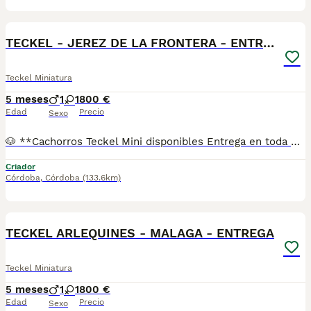
1
TECKEL - JEREZ DE LA FRONTERA - ENTREGA
Teckel Miniatura
5 meses
1
1
800 €
Edad
Precio
Sexo
🐶 **Cachorros Teckel Mini disponibles Entrega en toda España** Si buscas un Teckel Mini criado con dedicación, salud y una excelente socialización desde sus primeras semanas de vida, estaremos encantados de ayudarte. 🚚 Realizamos entregas en toda España, con especial frecuencia en **Andalucía**: Sevilla, Málaga, Cádiz, Córdoba, Granada, Jaén, Huelva y Almería. También entregamos habitualmente en Marbella, Jerez de la Frontera, Estepona, Fuengirola, Benalmádena, Mijas, Dos Hermanas y cualquier punto de España. **Entrega 100% a contrarreembolso.** No tendrás que adelantar el importe del cachorro. Lo recibirás en la puerta de tu casa mediante transporte especializado y podrás comprobar que todo está correcto antes de realizar el pago. Nuestros cachorros se entregan: ✅ Vacunados y desparasitados según su edad. ✅ Con microchip, cartilla veterinaria y documentación al día. ✅ Revisados veterinariamente antes de salir de nuestras instalaciones. ✅ Procedentes de excelentes líneas, seleccionadas por salud, carácter y morfología. ✅ Perfectamente socializados y acostumbrados al contacto diario con personas. ✅ Iniciados en el aprendizaje para hacer sus necesidades sobre empapador, facilitando su adaptación al nuevo hogar. ✅ Con asesoramiento personalizado antes y después de la entrega. Nuestro objetivo no es vender un cachorro más. Queremos que cada familia reciba un compañero sano, equilibrado y criado con el máximo cuidado desde el primer día. 📩 Si deseas fotografías, vídeos o más información, escríbenos por privado. Estaremos encantados de ayudarte a encontrar el compañero perfecto670864332 KOKOKOKOKO
Criador
Córdoba
,
Córdoba
(133.6km)
1
TECKEL ARLEQUINES - MALAGA - ENTREGA
Teckel Miniatura
5 meses
1
1
800 €
Edad
Precio
Sexo