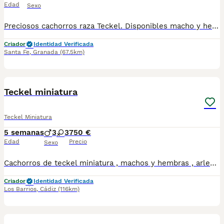
Edad
Sexo
Preciosos cachorros raza Teckel. Disponibles macho y hembra. Se entregan con unos dos meses y medio de edad y sus vacunas correspondientes, desparasitados, certificado de salud, garantías por escrito tanto por enfermedad vírica como congénito genética. Todos los cachorros son descendientes de las mejores líneas nacionales, criados por profesionales expertos. Se entregan en toda España con transporte propio de alta calidad preparado para animales, van en vehículo climatizado con chófer particular a cargo del comprador. Teléfono / Whats app: 641 92 23 90 Precio a partir de 1000€
Criador
Identidad Verificada
Santa Fe
,
Granada
(67.5km)
9
1
Teckel miniatura
Teckel Miniatura
5 semanas
3
3
750 €
Edad
Precio
Sexo
Cachorros de teckel miniatura , machos y hembras , arlequin chocolate ,arlequin , plata , chocolate solido y negro y fuego sólido , se entregarán desparasitados y vacunados con arreglo.a su edad , criados en ambiente familiar , totalmente sociavilizados . Precio según colores , a partir de 750 €
Criador
Identidad Verificada
Los Barrios
,
Cádiz
(116km)
1