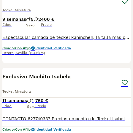
Teckel Miniatura
9 semanas
5
2
400 €
Edad
Precio
Sexo
Espectacular camada de teckel kaninchen, la talla mas pequeña de la raza. Machos y hembras arlequín chocolate, chocolates y macho negro fuego. Precio desde 400€. Solo respondo al 667 45 21 49. Criados en ambiente familiar Y sociabilizados, se entregan con 60 dias , vacunas acordes a la edad de entrega, desparacitaciones, cartilla y revisión veterinaria.
Criador
Con Afijo
Identidad Verificada
Utrera
,
Sevilla
(124.6km)
3
Exclusivo Machito Isabela
Teckel Miniatura
11 semanas
1
750 €
Edad
Precio
Sexo
CONTACTO 627749337 Precioso machito de Teckel Isabela, se entregan vacunados, desparasitados con su cartilla veterinaria. Criador profesional con afijo de la RSCE y FCI Centro de cria autorizado con núcleo zoológico Registro de criador autorizado
Criador
Con Afijo
Identidad Verificada