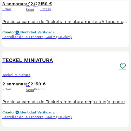
3 semanas
2
2
150 €
Edad
Precio
Sexo
Preciosa camada de Teckels miniatura merles/Arlequin chocolates de pelo corto liso. 2 machos y dos hembras. Se entregan con sus vacunas y desparasitacion al mes y medio de vida. Padre Arlequín chocolate y madre chocolate ambos miniatura. Para más información 621325499 EL PRECIO ES EL DE RESERVA QUE SE DESCUENTA DEL PRECIO FINAL
Criador
Identidad Verificada
Castellar de la Frontera
,
Cádiz
(101.3km)
7
TECKEL MINIATURA
Teckel Miniatura
2 semanas
2
150 €
Edad
Precio
Sexo
Preciosa camada de Teckels miniatura negro fuego, padre arlequín plata y madre negra fuego ambos miniatura. Se entregan con un mes y medio con sus dos vacunas y desparasitaciones. Para más información 621325499 !! EL PRECIO ES EL DE RESERVA QUE SE DESCUENTA DEL PRECIO FINAL !!
Criador
Identidad Verificada
Castellar de la Frontera
,
Cádiz
(101.3km)
9