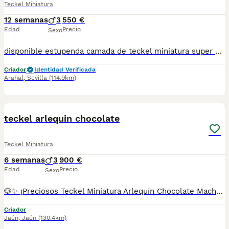
Teckel Miniatura
12 semanas
3
550 €
Edad
Precio
Sexo
disponible estupenda camada de teckel miniatura super pequeño y super bonitos con una estructura impresionante estan vacunados desparasitado y con la cartilla del veterinario hacemos envio a toda españa con posibilidad de contrarembolso cachorros criado en ambiente familiar
Criador
Identidad Verificada
Arahal
,
Sevilla
(114.9km)
5
teckel arlequin chocolate
Teckel Miniatura
6 semanas
3
900 €
Edad
Precio
Sexo
🐶✨ ¡Preciosos Teckel Miniatura Arlequín Chocolate Machos disponibles! ✨🐶 Buscan una familia responsable y cariñosa. Son cachorros de Teckel Miniatura Arlequín Chocolate, criados con todas las garantías. ✔ Se entregan con: * Vacunas correspondientes a su edad. * Desparasitaciones al día. * Cartilla veterinaria. * Contrato de garantía. * Procedentes de centro canino autorizado con núcleo zoológico en Jaén. 📍 Centro canino en Jaén. 📞 Más información y reservas: 678 16 74 99. ¡No dejes pasar la oportunidad de llevarte a casa un compañero único y lleno de amor! 🤎🐾
Criador
Jaén
,
Jaén
(130.4km)