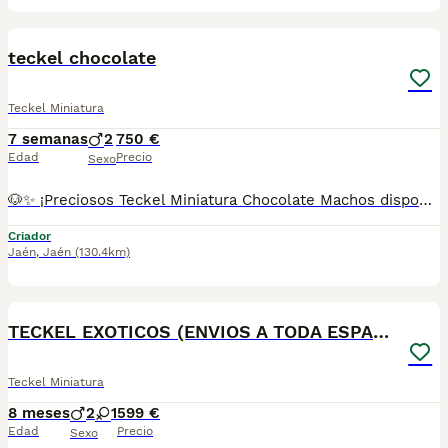
7
teckel chocolate
Teckel Miniatura
7 semanas
2
750 €
Edad
Precio
Sexo
🐶✨ ¡Preciosos Teckel Miniatura Chocolate Machos disponibles! ✨🐶 Buscan una familia responsable y cariñosa. Son cachorros de Teckel Miniatura de color chocolate, criados con todas las garantías. ✔ Se entregan con: * Vacunas correspondientes a su edad. * Desparasitaciones al día. * Cartilla veterinaria. * Contrato de garantía. * Procedentes de centro canino autorizado con núcleo zoológico en Jaén. 📍 Centro canino en Jaén. 📞 Más información y reservas: 678 16 74 99. ¡No dejes pasar la oportunidad de llevarte a casa un compañero único y lleno de amor! ❤️🐾
Criador
Jaén
,
Jaén
(130.4km)
4
TECKEL EXOTICOS (ENVIOS A TODA ESPAÑA)
Teckel Miniatura
8 meses
2
1
599 €
Edad
Precio
Sexo