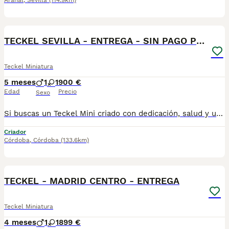
Arahal
,
Sevilla
(114.9km)
1
BOOST
TECKEL SEVILLA - ENTREGA - SIN PAGO POR ADELANTADO
Teckel Miniatura
5 meses
1
1
900 €
Edad
Precio
Sexo
Si buscas un Teckel Mini criado con dedicación, salud y una excelente socialización desde sus primeras semanas de vida, estaremos encantados de ayudarte. 🚚 Realizamos entregas en toda España, con especial frecuencia en Andalucía: Sevilla, Málaga, Cádiz, Córdoba, Granada, Jaén, Huelva y Almería. También entregamos habitualmente en Marbella, Jerez de la Frontera, Estepona, Fuengirola, Benalmádena, Mijas, Dos Hermanas y cualquier punto de España. Entrega 100% a contrarreembolso. No tendrás que adelantar el importe del cachorro. Lo recibirás en la puerta de tu casa mediante transporte especializado y podrás comprobar que todo está correcto antes de realizar el pago. Nuestros cachorros se entregan: ✅ Vacunados y desparasitados según su edad. ✅ Con microchip, cartilla veterinaria y documentación al día. ✅ Revisados veterinariamente antes de salir de nuestras instalaciones. ✅ Procedentes de excelentes líneas, seleccionadas por salud, carácter y morfología. ✅ Perfectamente socializados y acostumbrados al contacto diario con personas. ✅ Iniciados en el aprendizaje para hacer sus necesidades sobre empapador, facilitando su adaptación al nuevo hogar.670864332
Criador
Córdoba
,
Córdoba
(133.6km)
1
BOOST
TECKEL - MADRID CENTRO - ENTREGA
Teckel Miniatura
4 meses
1
1
899 €