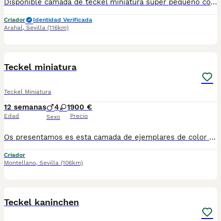
Disponible camada de teckel miniatura super pequeño con unos colores super exclusivo están vacunados desparasitado y con la cartilla del veterinario enviamos a toda España con posibilidad de contrareembolso llámanos y te informamos criado en ambiente familiar
Criador
Identidad Verificada
Arahal
,
Sevilla
(116km)
5
Teckel miniatura
Teckel Miniatura
12 semanas
4
1
900 €
Edad
Precio
Sexo
Os presentamos es esta camada de ejemplares de color chocolate liso con ojos azules se entrega con toda la documentación al día, hacemos envíos a toda España y cuando el perrito llegue a su casa lo pagaría (contrareembolso). Puedes ver más ejemplares en nuestro Tik Tok: @pirobullcriadero @ctrocaninopirobull8 Para más información puedes hablarnos al 694401478
Criador
Montellano
,
Sevilla
(106km)
4
3
Teckel kaninchen