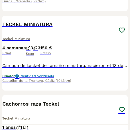
Dúrcal
,
Granada
(86.7km)
7
TECKEL MINIATURA
Teckel Miniatura
4 semanas
3
3
150 €
Edad
Precio
Sexo
Camada de teckel de tamaño miniatura, nacieron el 13 de Julio, estarían disponible para reservarlos, una vez cumplan mes y medio/ dos meses se entregan con sus cartillas, vacunas y desparasitaciones. Si se quiere en la reserva ofrezco posibilidad de hacer contrato para dar seguridad y confianza al comprador. " EL PRECIO ES EL DE RESERVA " Más info. 621325499
Criador
Identidad Verificada
Castellar de la Frontera
,
Cádiz
(101.3km)
7
1
Cachorros raza Teckel
Teckel Miniatura
1 años
1
1