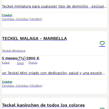
Teckel miniatura para cualquier tipo de domicilio , exclusivamente a personas que busquen un miembro mas de la familia , los cachorros se encuentran socializados y libres de cualquier tipo de enfermedad virica y congenita , son una autentica monada , tenemos disponibles machos y hembras , hacemos entregas a toda España personalmente 670864332
Criador
Córdoba
,
Córdoba
(133.6km)
1
TECKEL MALAGA - MARBELLA
Teckel Miniatura
5 meses
1
2
900 €
Edad
Precio
Sexo
un Teckel Mini criado con dedicación, salud y una excelente socialización desde sus primeras semanas de vida, estaremos encantados de ayudarte. 🚚 Realizamos entregas en toda España, con especial frecuencia en Andalucía: Sevilla, Málaga, Cádiz, Córdoba, Granada, Jaén, Huelva y Almería. También entregamos habitualmente en Marbella, Jerez de la Frontera, Estepona, Fuengirola, Benalmádena, Mijas, Dos Hermanas y cualquier punto de España. Entrega 100% a contrarreembolso. No tendrás que adelantar el importe del cachorro. Lo recibirás en la puerta de tu casa mediante transporte especializado y podrás comprobar que todo está correcto antes de realizar el pago. Nuestros cachorros se entregan: ✅ Vacunados y desparasitados según su edad. ✅ Con microchip, cartilla veterinaria y documentación al día. ✅ Revisados veterinariamente antes de salir de nuestras instalaciones. ✅ Procedentes de excelentes líneas, seleccionadas por salud, carácter y morfología. ✅ Perfectamente socializados y acostumbrados al contacto diario con personas. ✅ Iniciados en el aprendizaje para hacer sus necesidades sobre empapador, facilitando su adaptación al nuevo hogar.670864332
Criador
Córdoba
,
Córdoba
(133.6km)
7
Teckel kaninchen de todos los colores