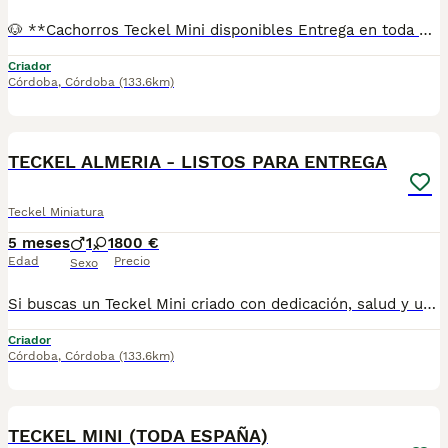
🐶 **Cachorros Teckel Mini disponibles Entrega en toda España** Si buscas un Teckel Mini criado con dedicación, salud y una excelente socialización desde sus primeras semanas de vida, estaremos encantados de ayudarte. 🚚 Realizamos entregas en toda España, con especial frecuencia en **Andalucía**: Sevilla, Málaga, Cádiz, Córdoba, Granada, Jaén, Huelva y Almería. También entregamos habitualmente en Marbella, Jerez de la Frontera, Estepona, Fuengirola, Benalmádena, Mijas, Dos Hermanas y cualquier punto de España. **Entrega 100% a contrarreembolso.** No tendrás que adelantar el importe del cachorro. Lo recibirás en la puerta de tu casa mediante transporte especializado y podrás comprobar que todo está correcto antes de realizar el pago. Nuestros cachorros se entregan: ✅ Vacunados y desparasitados según su edad. ✅ Con microchip, cartilla veterinaria y documentación al día. ✅ Revisados veterinariamente antes de salir de nuestras instalaciones. ✅ Procedentes de excelentes líneas, seleccionadas por salud, carácter y morfología. ✅ Perfectamente socializados y acostumbrados al contacto diario con personas. ✅ Iniciados en el aprendizaje para hacer sus necesidades sobre empapador, facilitando su adaptación . ✅ Con asesoramiento personalizado antes y después de la entrega. Nuestro objetivo no es vender un cachorro más. Queremos que cada familia reciba un compañero sano, equilibrado y criado con el máximo cuidado desde el primer día. 📩 Si deseas fotografías, vídeos o más información, escríbenos por privado. Estaremos encantados de ayudarte a encontrar el compañero perfecto670864332
Criador
Córdoba
,
Córdoba
(133.6km)
7
TECKEL ALMERIA - LISTOS PARA ENTREGA
Teckel Miniatura
5 meses
1
1
800 €
Edad
Precio
Sexo
Si buscas un Teckel Mini criado con dedicación, salud y una excelente socialización desde sus primeras semanas de vida, estaremos encantados de ayudarte. 🚚 Realizamos entregas en toda España, con especial frecuencia en Andalucía: Sevilla, Málaga, Cádiz, Córdoba, Granada, Jaén, Huelva y Almería. También entregamos habitualmente en Marbella, Jerez de la Frontera, Estepona, Fuengirola, Benalmádena, Mijas, Dos Hermanas y cualquier punto de España. Entrega 100% a contrarreembolso. No tendrás que adelantar el importe del cachorro. Lo recibirás en la puerta de tu casa mediante transporte especializado y podrás comprobar que todo está correcto antes de realizar el pago. Nuestros cachorros se entregan: ✅ Vacunados y desparasitados según su edad. ✅ Con microchip, cartilla veterinaria y documentación al día. ✅ Revisados veterinariamente antes de salir de nuestras instalaciones. ✅ Procedentes de excelentes líneas, seleccionadas por salud, carácter y morfología. ✅ Perfectamente socializados y acostumbrados al contacto diario con personas. ✅ Iniciados en el aprendizaje para hacer sus necesidades sobre empapador, facilitando su adaptación al nuevo hogar.670864332 GRACIAS
Criador
Córdoba
,
Córdoba
(133.6km)
2
TECKEL MINI (TODA ESPAÑA)