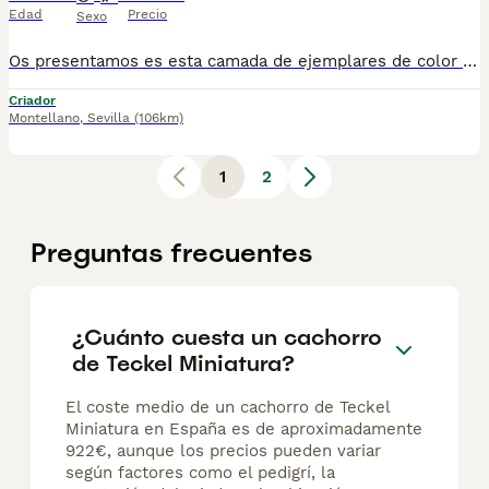
Edad
Precio
Sexo
Os presentamos es esta camada de ejemplares de color chocolate liso y chocolate arlequín se entrega con toda la documentación al día, hacemos envíos a toda España y cuando el perrito llegue a su casa lo pagaría (contrareembolso). Puedes ver más ejemplares en nuestro Tik Tok: @pirobullcriadero @ctrocaninopirobull8 Para más información puedes hablarnos al 694401478
Criador
Montellano
,
Sevilla
(106km)
1
2
Preguntas frecuentes
¿Cuánto cuesta un cachorro
de Teckel Miniatura?
El coste medio de un cachorro de Teckel
Miniatura en España es de aproximadamente
922€, aunque los precios pueden variar
según factores como el pedigrí, la