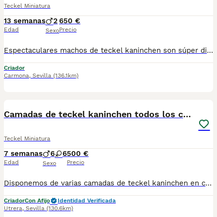
Teckel Miniatura
13 semanas
2
650 €
Edad
Precio
Sexo
Espectaculares machos de teckel kaninchen son súper diminutos, criados en ambiente familiar se entregan vacunados y desparasitados ñ, posibilidad de enviar a cualquier punto de España
Criador
Carmona
,
Sevilla
(136.1km)
8
5
Camadas de teckel kaninchen todos los colores
Teckel Miniatura
7 semanas
6
6
500 €
Edad
Precio
Sexo
Disponemos de varias camadas de teckel kaninchen en colores arlequín chocolate, chocolate, arlequín plata, negros.... tanto machos como hembras. Se entregarían a partir de los dos meses, con la vacuna acorde a la edad de entrega, desparacitaciones, cartilla y revisión veterinaria, sociabilizados y criados en ambiente familiar. Precio desde 500. Solo respondo al 667452149.
Criador
Con Afijo
Identidad Verificada
Utrera
,
Sevilla
(130.6km)