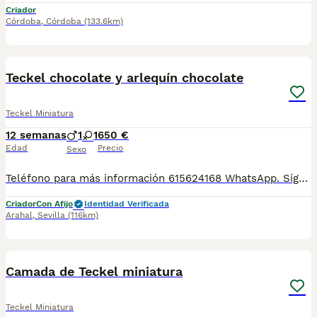
Criador
Córdoba
,
Córdoba
(133.6km)
4
4
Teckel chocolate y arlequín chocolate
Teckel Miniatura
12 semanas
1
1
650 €
Edad
Precio
Sexo
Teléfono para más información 615624168 WhatsApp. Síguenos en Instagram y Tik: IMPERIO DE LA CAMPIÑA Cachorros teckel hembras y machos. Nuestra manera de trabajar siempre está basada en una cria y selección responsable respetando en todo momento el bienestar animal y criando a nuestros peques en un ambiente familiar. Se entregan con 60 dias en adelante desparasitados con cartilla y revisión veterinaria. Garantía sanitaria frente enfermedades viricas desde que salen de casa y durante el periodo de incubación. Entregamos en toda España, disponemos de transporte de mascotas legalizado, totalmente acondicionado y siempre bajo la supervision de profesionales. Los precios pueden variar según las características del cachorro.
Criador
Con Afijo
Identidad Verificada
Arahal
,
Sevilla
(116km)
4
Camada de Teckel miniatura
Teckel Miniatura