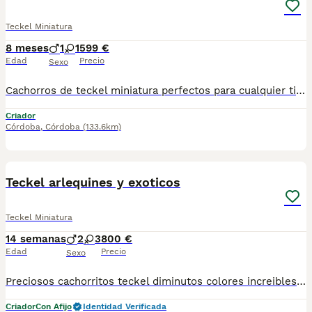
Teckel Miniatura
8 meses
1
1
599 €
Edad
Precio
Sexo
Cachorros de teckel miniatura perfectos para cualquier tipo de domicilio , exclusivamente a personas que busquen un miembro mas de la familia , los cachorros se encuentran socializados y libres de cualquier tipo de enfermedad virica y congenita , son una autentica monada , tenemos disponibles machos y hembras , a toda España personalmente 670864332
Criador
Córdoba
,
Córdoba
(133.6km)
7
Teckel arlequines y exoticos
Teckel Miniatura
14 semanas
2
3
800 €
Edad
Precio
Sexo
Preciosos cachorritos teckel diminutos colores increibles ejemplares guapisimos se entregan al día de todo para mas información llámame al 615080706
Criador
Con Afijo
Identidad Verificada