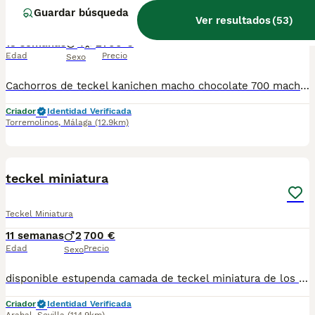
Guardar búsqueda
Ver resultados
(
53
)
Teckel Miniatura
13 semanas
4
2
700 €
Edad
Precio
Sexo
Cachorros de teckel kanichen macho chocolate 700 macho merli 900 macho negro 500 hembra negra 700 hembra chocolate 900
Criador
Identidad Verificada
Torremolinos
,
Málaga
(12.9km)
7
BOOST
teckel miniatura
Teckel Miniatura
11 semanas
2
700 €
Edad
Precio
Sexo
disponible estupenda camada de teckel miniatura de los mas pequeños y bonitos en esta raza color chocolate color muy especial con una linea y genetica impresionante estan vacunados desparasitado y con la cartilla del veterinario hacemos envio a toda españa con posibilidad de contrarembolso llamanos y te informamos cachorros criado en ambiente familiar todos nuestros cachorros se entregan con contrato
Criador
Identidad Verificada