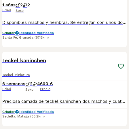
1 años
2
2
Edad
Sexo
Disponibles machos y hembras. Se entregan con unos dos meses y medio de edad y sus vacunas correspondientes, desparasitados, certificado de salud, garantías por escrito tanto por enfermedad vírica como congénito genética. Todos los cachorros son descendientes de las mejores líneas nacionales, criados por profesionales expertos. Se entregan en toda España con transporte propio de alta calidad preparado para animales, van en vehículo climatizado con chófer particular a cargo del comprador. Teléfono / Whats app: 641 92 23 90 Precio a partir de 1000€
Criador
Identidad Verificada
Santa Fe
,
Granada
(67.5km)
9
Teckel kaninchen
Teckel Miniatura
6 semanas
2
4
600 €
Edad
Precio
Sexo
Preciosa camada de teckel kaninchen dos machos y cuatro hembras diferentes colores los precios varían según colores y sexos.
Criador
Identidad Verificada
Sedella
,
Málaga
(38.2km)
12