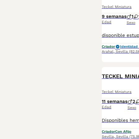
Teckel Miniatura
9 semanas
1
Edad
Sexo
Criador
Identidad 
Arahal
,
Sevilla
(82.5
BOOST
TECKEL MINI
Teckel Miniatura
11 semanas
2
Edad
Sexo
Criador
Con Afijo
Sevilla
,
Sevilla
(75.