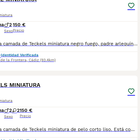
niatura
na
2
150 €
Precio
Sexo
Preciosa camada de Teckels miniatura negro fuego, padre arlequín plata y madre negra fuego ambos miniatura. Se entregan con un mes y medio con sus dos vacunas y desparasitaciones. Para más información 621325499 !! EL PRECIO ES EL DE RESERVA QUE SE DESCUENTA DEL PRECIO FINAL !!
Identidad Verificada
 de la Frontera
,
Cádiz
(93.4km)
8
LS MINIATURA
niatura
na
2
2
150 €
Precio
Sexo
Preciosa camada de Teckels miniatura de pelo corto liso. Está compuesta por dos hembras merle/ arlequines plata y dos machos negro fuego. Nacieron la semana pasada de madre negra fuego mini y padre merle/arlequin plata. Se entregan con un mes y medio con sus vacunas y desparasitaciones. Más información 621325499 !!! EL PRECIO ES EL DE RESERVA QUE SE DESCUENTA DEL PRECIO FINAL !!!