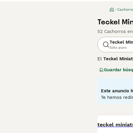
Cachorro
Teckel Mi
52 Cachorros en
Teckel Min
Sólo puro
El
Teckel Miniat
caza de tejones 
Guardar bús
en madrigueras. 
los hace perfec
curioso y muy l
alerta los convi
Este anuncio h
evitar esfuerzos
Te hemos redir
teckel mini adul
además de hogar
BOOST
teckel miniat