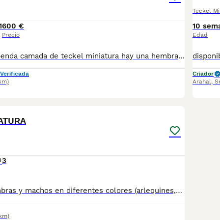
Teckel Mi
1
600 €
10 sem
Precio
Edad
disponible estupenda camada de teckel miniatura hay una hembra y un macho disponible color ciervo de los mas exclusivo en esta raza estan vacunados desparasitado y con la cartilla del veterinario hacemos envio a toda españa con posibilidad de contrarembolso llamanos y te informamos cachorros criado en ambiente familiar todos nuestros cachorros van con contrato
Verificada
Criador
km)
Arahal
,
S
4
ATURA
3
Disponibles hembras y machos en diferentes colores (arlequines,negro fuego,jabali,chocolate...) . Se entregan con su documentación al día , posibilidad de envio a la peninsula . Más información llamadas o whatsapp 673 011 600 Los precios van desde los 600€ a 1.200€ según cachorro.
9km)