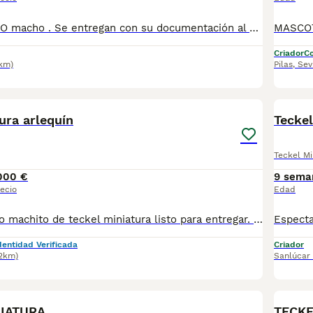
Disponibles SOLO macho . Se entregan con su documentación al día . Posibilidad de envio a la peninsula .Más información llamadas o whatsapp al 673 011 600 Pvp 550
Criador
Co
9km)
Pilas
,
Sev
6
1
ura arlequín
Teckel
Teckel Mi
000 €
9 sema
ecio
Edad
Precioso y último machito de teckel miniatura listo para entregar. Todos nuestros cachorros se cría en ambiente familiar y en las mejores condiciones de bienestar se, se entregan con. - cartilla veterinaria. - vacunas según edad. - desparasitado tanto interior como exterior. - certificado de salud. - garantías de seis meses genética. - contrato de compra y venta. - chip con pasaporte. - kit de bienvenida - y pienso inicial proplan. Para toda la información videos y fotos actuales no dudes en llamarnos al tlf 650628825
dentidad Verificada
Criador
2km)
Sanlúcar
7
IATURA
TECKE