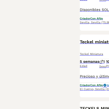
Criador
Con Afijo
Sevilla
,
Sevilla
(75.
Teckel miniat
Teckel Miniatura
5 semanas
1
1
Edad
Pr
Sexo
Criador
Con Afijo
I
El Cuervo
,
Sevilla
(3
TECKELS MIN