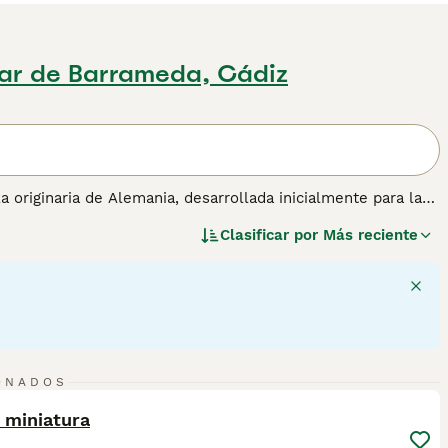
ar de Barrameda, Cádiz
za originaria de Alemania, desarrollada inicialmente para la
patas cortas, adaptaciones ideales para seguir a su presa
Clasificar por
Más reciente
argo y duro, y su tamaño compacto, generalmente bajo 5 kg,
mperamento, el
Teckel Miniatura
es un perro valiente,
requiere entrenamiento paciente y constante. Su naturaleza
ad. Para su cuidado, es fundamental controlar su peso y
nsos a problemas de espalda. Por estas características, el
e busquen un perro pequeño y con mucha personalidad,
cífico.
7
ONADOS
ST
 miniatura