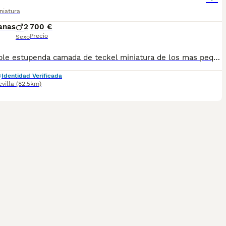
niatura
anas
2
700 €
Precio
Sexo
disponible estupenda camada de teckel miniatura de los mas pequeños y bonitos en esta raza color chocolate color muy especial con una linea y genetica impresionante estan vacunados desparasitado y con la cartilla del veterinario hacemos envio a toda españa con posibilidad de contrarembolso llamanos y te informamos cachorros criado en ambiente familiar todos nuestros cachorros se entregan con contrato
Identidad Verificada
evilla
(82.5km)