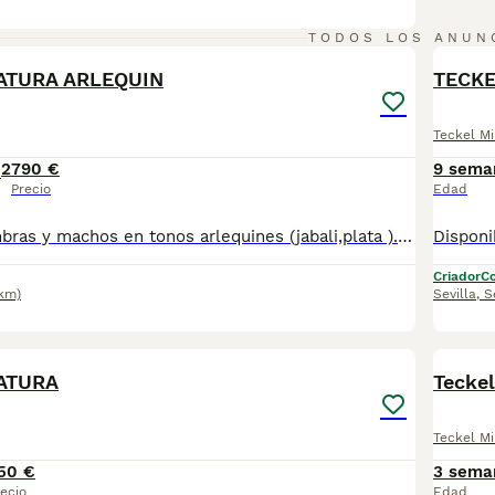
1
TODOS LOS ANUN
ATURA ARLEQUIN
TECKE
Teckel Mi
2
790 €
9 sema
Precio
Edad
Disponibles hembras y machos en tonos arlequines (jabali,plata ). Se entregan con su documentación al día . Posibilidad de envio a la peninsula .Más información llamadas o whatsapp al 673 011 600 Pvp desde 790
Criador
Co
9km)
Sevilla
,
S
1
ATURA
Teckel
Teckel Mi
50 €
3 sema
ecio
Edad