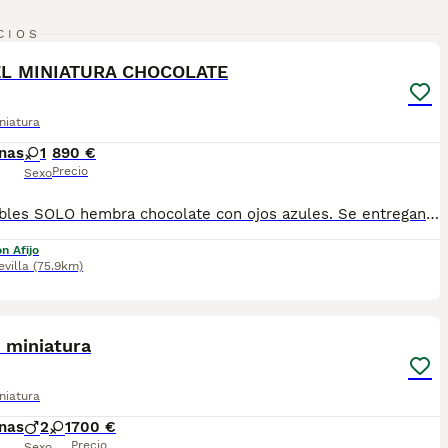
1
CIOS
L MINIATURA CHOCOLATE
niatura
nas
1
890 €
Precio
Sexo
Disponibles SOLO hembra chocolate con ojos azules. Se entregan con su documentación al día . Posibilidad de envio a la peninsula .Más información llamadas o whatsapp al 673 011 600 Pvp 890
n Afijo
evilla
(75.9km)
4
 miniatura
niatura
nas
2
1
700 €
Precio
Sexo