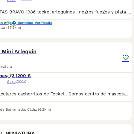
MASCOTAS BRAVO 1986 teckel arlequines , negros fuegos y plata , chocolates , merle , .....etc El tamaño de todas las camadas que tenemos ahora es miniatura . Se entregan a los 2 meses de vida , con 3 desparasitaciones vacunados de parvovirus y moquillo . También antes de la entrega se le realizará una revisión completa. Se puede venir a visitar el criadero , ver a los padres y sus abuelos , podemos ensenar pedegree , afijo del criadero y documentación certificada de los padres libres de enfermedades y las líneas morfológicas alemanas . Nuestro números de ventas nos avalan . Tenemos varios machos campeones de Andalucía
n Afijo
Identidad Verificada
illa
(57.9km)
3
 Mini Arlequin
niatura
nas
3
1200 €
Precio
Sexo
Espectaculares cachorritos de Teckel . Somos centro de mascotas con años de experiencia. Diariamente cuidamos y mimamos a nuestros cachorros. Los entregamos con toda su documentación. Revisión Veterinaria, Factura de compra, garantía vírica, formulario de reconocimiento de raza pura, junto con su cartilla de vacunación y desparasitacion al día de la entrega. Hacemos envíos a toda la península y Baleares mediante servicio propio de transporte. Posibilidad de pago contrareembolso. Para más información no dude en contactar con nosotros. TLF: 649297709
 de Barrameda
,
Cádiz
(6.2km)
7
L MINIATURA