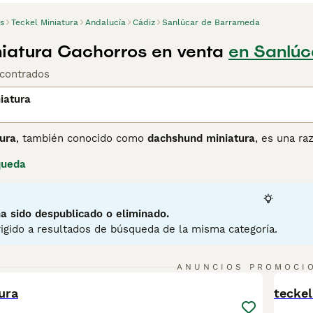
s
Teckel Miniatura
Andalucía
Cádiz
Sanlúcar de Barrameda
niatura Cachorros en venta
en Sanlúc
contrados
iatura
ura
, también conocido como
dachshund miniatura
, es una ra
y otros animales pequeños. Destaca por su cuerpo alargado y 
queda
Esta raza puede presentar tres variedades de pelaje: liso, l
tos como compañeros en espacios pequeños. En cuanto a te
eal a su familia, aunque puede mostrar cierta terquedad que 
erte en buenos vigilantes, aunque tienden a ladrar con facilid
a sido despublicado o eliminado.
 que pongan en riesgo su columna vertebral, ya que son prope
igido a resultados de búsqueda de la misma categoría.
to
y el
mini dachshund
son ideales para personas activas qu
es que puedan dedicar tiempo a su educación y cuidado espe
6
ANUNCIOS PROMOCI
BOO
ura
teckel