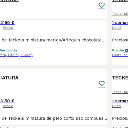
Teckel Mi
2
150 €
1 sema
Precio
Edad
Preciosa camada de Teckels miniatura merles/Arlequin chocolates de pelo corto liso. 2 machos y dos hembras. Se entregan con sus vacunas y desparasitacion al mes y medio de vida. Padre Arlequín chocolate y madre chocolate ambos miniatura. Para más información 621325499 EL PRECIO ES EL DE RESERVA QUE SE DESCUENTA DEL PRECIO FINAL
Verificada
Criador
tera
,
Cádiz
(93.4km)
Castellar
9
IATURA
TECKE
Teckel Mi
3
150 €
1 sema
Precio
Edad
Preciosa camada de Teckels miniatura de pelo corto liso compuesta de 4 arlequines/ merle chocolate y dos chocolates. Padres miniatura de pelo corto madre chocolate y padre arlequín chocolate. Soy criador profesional con núcleo zoológico Para más información 621325499 !!! EL PRECIO ES EL DE RESERVA QUE SE DESCUENTA DEL PRECIO FINAL !!!