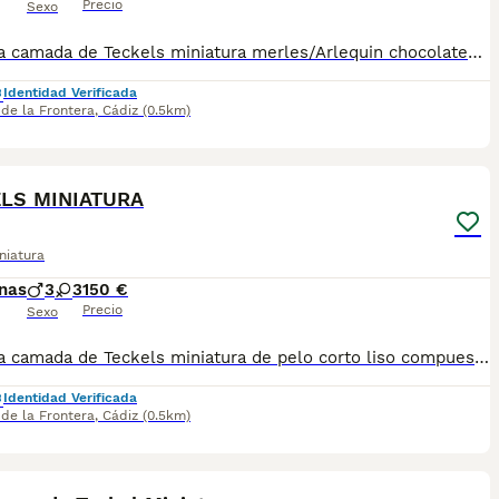
Precio
Sexo
Preciosa camada de Teckels miniatura merles/Arlequin chocolates de pelo corto liso. 2 machos y dos hembras. Se entregan con sus vacunas y desparasitacion al mes y medio de vida. Padre Arlequín chocolate y madre chocolate ambos miniatura. Para más información 621325499 EL PRECIO ES EL DE RESERVA QUE SE DESCUENTA DEL PRECIO FINAL
Identidad Verificada
 de la Frontera
,
Cádiz
(0.5km)
9
LS MINIATURA
niatura
nas
3
3
150 €
Precio
Sexo
Preciosa camada de Teckels miniatura de pelo corto liso compuesta de 4 arlequines/ merle chocolate y dos chocolates. Padres miniatura de pelo corto madre chocolate y padre arlequín chocolate. Soy criador profesional con núcleo zoológico Para más información 621325499 !!! EL PRECIO ES EL DE RESERVA QUE SE DESCUENTA DEL PRECIO FINAL !!!
Identidad Verificada
 de la Frontera
,
Cádiz
(0.5km)
4