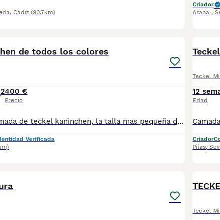
Criador
eda
,
Cádiz
(90.7km)
Arahal
,
S
7
hen de todos los colores
Teckel
Teckel Mi
2
400 €
12 sem
Precio
Edad
Espectacular camada de teckel kaninchen, la talla mas pequeña de la raza. Machos y hembras arlequín chocolate, chocolates y macho negro fuego. Precio desde 400€. Solo respondo al 667 45 21 49. Criados en ambiente familiar Y sociabilizados, se entregan con 60 dias , vacunas acordes a la edad de entrega, desparacitaciones, cartilla y revisión veterinaria.
dentidad Verificada
Criador
Co
km)
Pilas
,
Sev
8
ura
TECKE
Teckel Mi