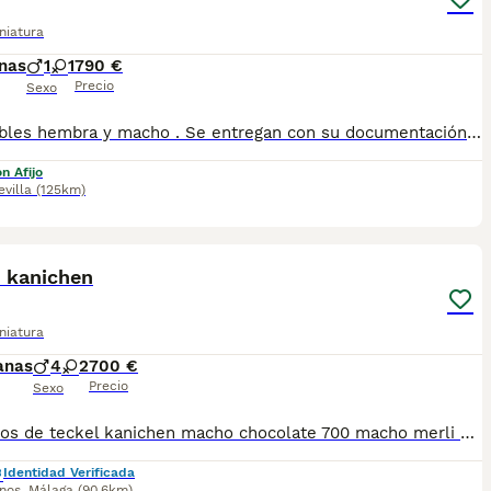
niatura
nas
1
1
790 €
Precio
Sexo
Disponibles hembra y macho . Se entregan con su documentación al día . Posibilidad de envio a la peninsula .Más información llamadas o whatsapp al 673 011 600 Pvp desde 790
n Afijo
evilla
(125km)
1
CED
l kanichen
niatura
anas
4
2
700 €
Precio
Sexo
Cachorros de teckel kanichen macho chocolate 700 macho merli 900 macho negro 500 hembra negra 700 hembra chocolate 900
Identidad Verificada
inos
,
Málaga
(90.6km)