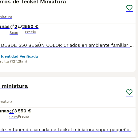
ros de Teckel Miniatura
niatura
anas
2
2
550 €
Precio
Sexo
PRECIO DESDE 550 SEGÚN COLOR Criados en ambiente familiar Se entregan vacunados y desparasitados con su cartilla sanitaria y su contrato de garantía vírica y congénita Se envían a toda España con la opción de pagar contra reembolso: Madrid, Barcelona, Cádiz, Málaga, Huelva, Islas Baleares, Tarragona, Lleida, Huesca, Badajoz, Castellón, La Rioja, Granada, Córdoba, Jaén, Salamanca, Galicia, La Coruña…
Identidad Verificada
evilla
(127.2km)
10
 miniatura
niatura
anas
3
550 €
Precio
Sexo
disponible estupenda camada de teckel miniatura super pequeño y super bonitos con una estructura impresionante estan vacunados desparasitado y con la cartilla del veterinario hacemos envio a toda españa con posibilidad de contrarembolso cachorros criado en ambiente familiar