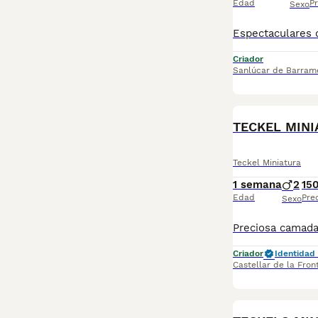
Edad
Pr
Sexo
Criador
Sanlúcar de Barram
TECKEL MINI
Teckel Miniatura
1 semana
2
15
Edad
Pre
Sexo
Criador
Identidad 
Castellar de la Fron