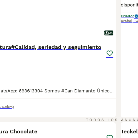
Criador
Arahal
,
S
35
tura#Calidad, seriedad y seguimiento
Contacto por WhatsApp: 693613304 Somos #Can Diamante Único# Centro canino profesional con mas de 20 años de experiencia. Estamos comprometidos con la calidad, la transparencia y el bienestar animal. Tenemos teckels miniatura de todos los colores posibles. Puedes ver opiniones reales, fotos y seguimiento de nuestros clientes en: TikTok: @candiamanteunico ( 15.000 seguidores) Los cachorros se entregan a partir de los 2 meses de edad con: Vacunación correspondiente a su edad (1.ª y 2.ª vacuna según calendario) Tres desparasitaciones Cartilla sanitaria Contrato de garantía Microchip a nombre del nuevo propietario Pasaporte Trabajamos con formalidad y ofreciendo toda la documentación necesaria, ademas de respuesta inmediata ante cualquier adversidad para que compres con tranquilidad. Nuestros miles de clientes nos avalan. Contacto por WhatsApp: 693613304
(76.9km)
3
TODOS LOS ANUN
tura Chocolate
Teckel