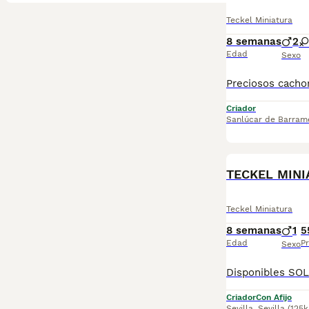
Teckel Miniatura
8 semanas
2
Edad
Sexo
Criador
Sanlúcar de Barram
TECKEL MINI
Teckel Miniatura
8 semanas
1
5
Edad
Pr
Sexo
Criador
Con Afijo
Sevilla
,
Sevilla
(125