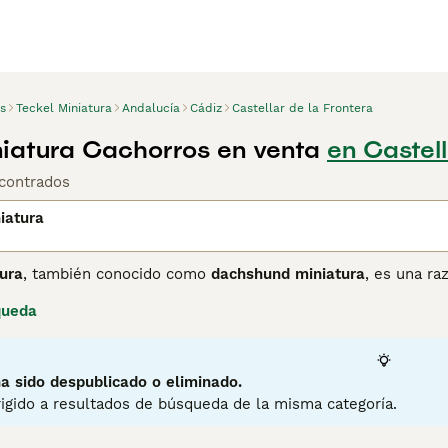
s
Teckel Miniatura
Andalucía
Cádiz
Castellar de la Frontera
niatura Cachorros en venta
en Castell
contrados
iatura
ura
, también conocido como
dachshund miniatura
, es una ra
y otros animales pequeños. Destaca por su cuerpo alargado y 
queda
Esta raza puede presentar tres variedades de pelaje: liso, l
tos como compañeros en espacios pequeños. En cuanto a te
eal a su familia, aunque puede mostrar cierta terquedad que 
erte en buenos vigilantes, aunque tienden a ladrar con facilid
a sido despublicado o eliminado.
 que pongan en riesgo su columna vertebral, ya que son prope
igido a resultados de búsqueda de la misma categoría.
to
y el
mini dachshund
son ideales para personas activas qu
es que puedan dedicar tiempo a su educación y cuidado espe