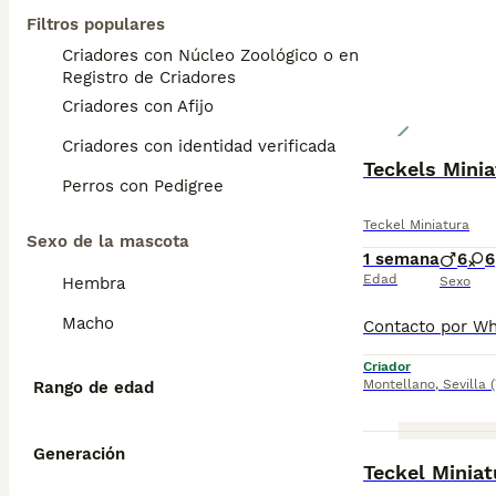
Filtros populares
Criadores con Núcleo Zoológico o en el
Registro de Criadores
Criadores con Afijo
Criadores con identidad verificada
Teckels Minia
Perros con Pedigree
Teckel Miniatura
Sexo de la mascota
1 semana
6
6
Edad
Hembra
Sexo
Macho
Criador
Montellano
,
Sevilla
Rango de edad
Generación
Teckel Minia