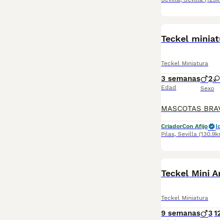
Teckel miniat
Teckel Miniatura
3 semanas
2
Edad
Sexo
Criador
Con Afijo
I
Pilas
,
Sevilla
(130.9k
Teckel Mini A
Teckel Miniatura
9 semanas
3
1