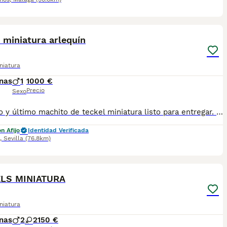
6
1
 miniatura arlequín
niatura
nas
1
1000 €
Precio
Sexo
Precioso y último machito de teckel miniatura listo para entregar. Todos nuestros cachorros se cría en ambiente familiar y en las mejores condiciones de bienestar se, se entregan con. - cartilla veterinaria. - vacunas según edad. - desparasitado tanto interior como exterior. - certificado de salud. - garantías de seis meses genética. - contrato de compra y venta. - chip con pasaporte. - kit de bienvenida - y pienso inicial proplan. Para toda la información videos y fotos actuales no dudes en llamarnos al tlf 650628825
n Afijo
Identidad Verificada
,
Sevilla
(76.8km)
7
LS MINIATURA
niatura
nas
2
2
150 €