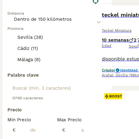
BOOST
Distancia
teckel miniat
Provincia
Teckel Miniatura
Sevilla (38)
10 semanas
2
Edad
Sexo
Cádiz (11)
Málaga (8)
Criador
Identidad 
Palabra clave
Arahal
,
Sevilla
(96k
BOOST
0/100 caracteres
Precio
Min Precio
Max Precio
€
€