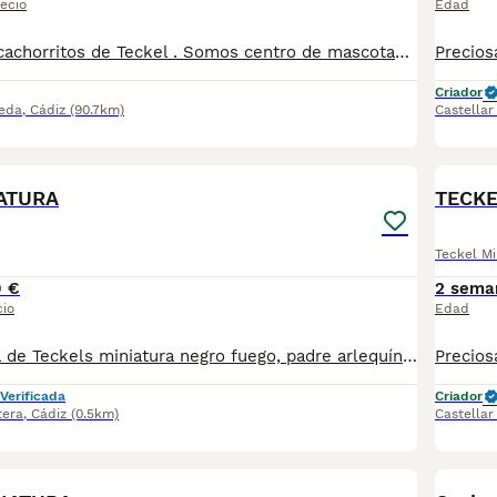
ecio
Edad
Espectaculares cachorritos de Teckel . Somos centro de mascotas con años de experiencia. Diariamente cuidamos y mimamos a nuestros cachorros. Los entregamos con toda su documentación. Revisión Veterinaria, Factura de compra, garantía vírica, formulario de reconocimiento de raza pura, junto con su cartilla de vacunación y desparasitacion al día de la entrega. Hacemos envíos a toda la península y Baleares mediante servicio propio de transporte. Posibilidad de pago contrareembolso. Para más información no dude en contactar con nosotros. TLF: 649297709
Criador
eda
,
Cádiz
(90.7km)
Castellar
7
ATURA
TECKE
Teckel Mi
0 €
2 sema
cio
Edad
Preciosa camada de Teckels miniatura negro fuego, padre arlequín plata y madre negra fuego ambos miniatura. Se entregan con un mes y medio con sus dos vacunas y desparasitaciones. Para más información 621325499 !! EL PRECIO ES EL DE RESERVA QUE SE DESCUENTA DEL PRECIO FINAL !!
Verificada
Criador
tera
,
Cádiz
(0.5km)
Castellar
8