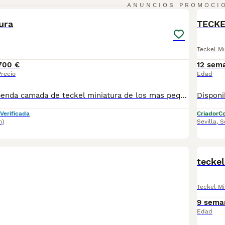
7
ANUNCIOS PROMOCI
BOO
ura
TECKE
Teckel Mi
700 €
12 sem
Precio
Edad
disponible estupenda camada de teckel miniatura de los mas pequeños y bonitos en esta raza color chocolate color muy especial con una linea y genetica impresionante estan vacunados desparasitado y con la cartilla del veterinario hacemos envio a toda españa con posibilidad de contrarembolso llamanos y te informamos cachorros criado en ambiente familiar todos nuestros cachorros se entregan con contrato
Verificada
Criador
Co
m)
Sevilla
,
S
BOO
teckel
Teckel Mi
9 sema
Edad