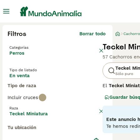
Filtros
Borrar todo
Cachorro
Teckel Mi
Categorías
Perros
57 Cachorros en
Teckel Min
Tipo de listado
Sólo puro
En venta
Tipo de raza
El
Teckel Miniat
caza de tejones 
Guardar bús
Incluir cruces
en madrigueras. 
los hace perfec
Raza
curioso y muy l
Teckel Miniatura
alerta los convi
Este anuncio h
evitar esfuerzos
Te hemos redir
Tu ubicación
teckel mini adul
además de hogar