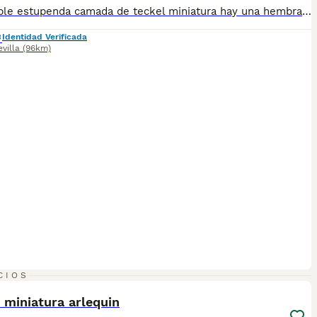
disponible estupenda camada de teckel miniatura hay una hembra y un macho disponible color ciervo de los mas exclusivo en esta raza estan vacunados desparasitado y con la cartilla del veterinario hacemos envio a toda españa con posibilidad de contrarembolso llamanos y te informamos cachorros criado en ambiente familiar todos nuestros cachorros van con contrato
Identidad Verificada
evilla
(96km)
1
CIOS
 miniatura arlequin