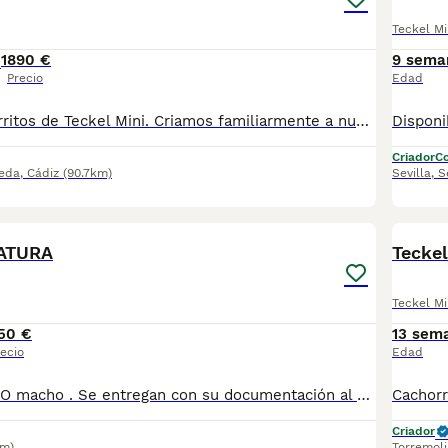
Teckel Mi
1
890 €
9 sema
Precio
Edad
Preciosos cachorritos de Teckel Mini. Criamos familiarmente a nuestros cachorritos. Los entregamos con Revisión Veterinaria, Factura de compra, garantía vírica, formulario de reconocimiento de raza pura, junto con su cartilla de vacunación y desparasitacion al día de la entrega. Hacemos envíos a toda la península y Baleares. Transportamos y entregamos nosotros mismos a nuestros cachorros. Posibilidad de pago contrareembolso. Para más información no dude en contactar con nosotros. TLF: 649297709. Atiendo Wasap también. Gracias
Criador
Co
eda
,
Cádiz
(90.7km)
Sevilla
,
S
2
ADVAN
ATURA
Tecke
Teckel Mi
50 €
13 sem
ecio
Edad
Disponibles SOLO macho . Se entregan con su documentación al día . Posibilidad de envio a la peninsula .Más información llamadas o whatsapp al 673 011 600 Pvp 550
Criador
km)
Torremol