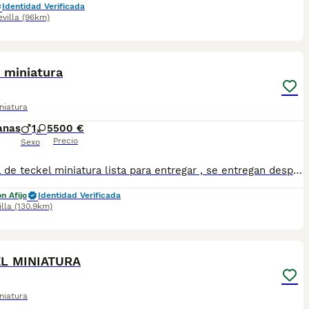
Identidad Verificada
evilla
(96km)
6
 miniatura
niatura
anas
1
5
500 €
Precio
Sexo
Camada de teckel miniatura lista para entregar , se entregan desparasitados externa y internamente y vacunados de parvovirus y moquillo , con informe veterinario antes de la entrega , recién revisados .
n Afijo
Identidad Verificada
illa
(130.9km)
7
L MINIATURA
niatura