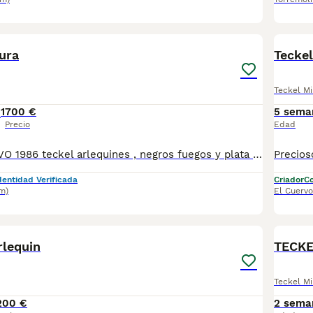
4
ura
Teckel
Teckel Mi
1
700 €
5 sema
Precio
Edad
MASCOTAS BRAVO 1986 teckel arlequines , negros fuegos y plata , chocolates , merle , .....etc El tamaño de todas las camadas que tenemos ahora es miniatura . Se entregan a los 2 meses de vida , con 3 desparasitaciones vacunados de parvovirus y moquillo . También antes de la entrega se le realizará una revisión completa. Se puede venir a visitar el criadero , ver a los padres y sus abuelos , podemos ensenar pedegree , afijo del criadero y documentación certificada de los padres libres de enfermedades y las líneas morfológicas alemanas . Nuestro números de ventas nos avalan . Tenemos varios machos campeones de Andalucía
dentidad Verificada
Criador
Co
m)
El Cuervo
3
rlequin
TECKE
Teckel Mi
200 €
2 sema