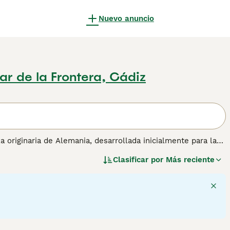
Nuevo anuncio
ar de la Frontera, Cádiz
za originaria de Alemania, desarrollada inicialmente para la
patas cortas, adaptaciones ideales para seguir a su presa
Clasificar por
Más reciente
argo y duro, y su tamaño compacto, generalmente bajo 5 kg,
mperamento, el
Teckel Miniatura
es un perro valiente,
requiere entrenamiento paciente y constante. Su naturaleza
ad. Para su cuidado, es fundamental controlar su peso y
nsos a problemas de espalda. Por estas características, el
e busquen un perro pequeño y con mucha personalidad,
cífico.