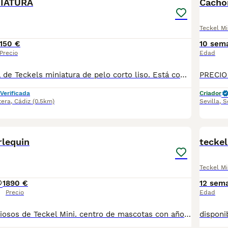
IATURA
Cachor
Teckel Mi
150 €
10 sem
Precio
Edad
Preciosa camada de Teckels miniatura de pelo corto liso. Está compuesta por dos hembras merle/ arlequines plata y dos machos negro fuego. Nacieron la semana pasada de madre negra fuego mini y padre merle/arlequin plata. Se entregan con un mes y medio con sus vacunas y desparasitaciones. Más información 621325499 !!! EL PRECIO ES EL DE RESERVA QUE SE DESCUENTA DEL PRECIO FINAL !!!
Verificada
Criador
tera
,
Cádiz
(0.5km)
Sevilla
,
S
3
rlequin
teckel
Teckel Mi
1
890 €
12 sem
Precio
Edad
Cachorritos preciosos de Teckel Mini. centro de mascotas con años de experiencia. Cuidamos diariamente a nuestros cachorritos. Entregamos con Revisión Veterinaria, Factura de compra, garantía vírica, formulario de reconocimiento de raza pura, junto con su cartilla de vacunación y desparasitacion al día de la entrega. Hacemos envíos a toda la península y Baleares. Transportamos y entregamos nosotros mismos a nuestros cachorros. Posibilidad de pago contrareembolso. Para más información no dude en contactar con nosotros. TLF: 649297709. Solo atiendo wasap o tlf. Gracias