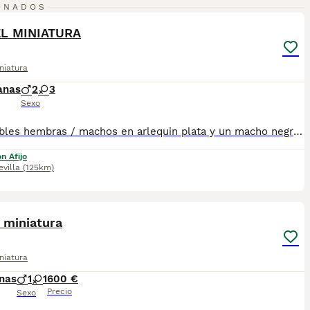
2
ONADOS
ST
L MINIATURA
niatura
anas
2
3
Sexo
Disponibles hembras / machos en arlequin plata y un macho negro fuego. Se entregan con su documentación al día , posibilidad de envio a la peninsula . Más información llamadas o whatsapp 673 011 600 Macho negro fuego 550 Arlequines plata machos 790 y hembra 890€
n Afijo
evilla
(125km)
6
ST
 miniatura
niatura
nas
1
1
600 €
Precio
Sexo