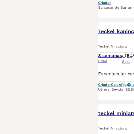
Criador
Sanlúcar de Barram
Teckel kaninc
Teckel Miniatura
8 semanas
5
Edad
Sexo
Criador
Con Afijo
I
Utrera
,
Sevilla
(88.8
teckel miniat
Teckel Miniatura