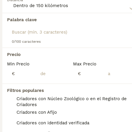
Distancia
información sobre esta raza de perro.
Palabra clave
Encontramos 0 Sussex Spaniel Cachorros en
venta en Málaga, Málaga.
Si deseas exactamente esta búsqueda guarda tu 
búsqueda y espera el resultado perfecto:
0/100 caracteres
Guardar búsqueda
Precio
Min Precio
Max Precio
Preguntas frecuentes
€
€
Filtros populares
¿Cuánto cuesta un spaniel
Criadores con Núcleo Zoológico o en el Registro de
de Sussex?
Criadores
Criadores con Afijo
El coste de adquisición de esta raza puede
variar según factores como el pedigrí, la
Criadores con identidad verificada
reputación del criador y la ubicación