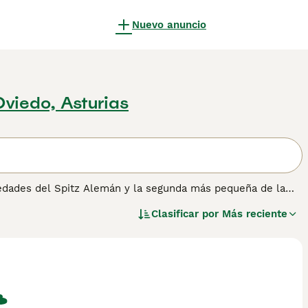
Nuevo anuncio
Oviedo, Asturias
riedades del Spitz Alemán y la segunda más pequeña de la
variedades del Spitz Alemán, el Kleinspitz se caracteriza
Clasificar por
Más reciente
capa externa larga y recta que forma una espectacular crin
mo, es una de las señas de identidad más reconocibles de la
 crema, naranja, gris-lobo y particolores, entre otros.
personalidad más grande que su tamaño. Es un perro
 requerir consistencia durante el adiestramiento. Es muy
desarrollar comportamientos de ansiedad por separación si se