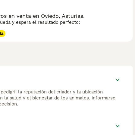
e aviso eficaz. El Kleinspitz requiere ejercicio diario
aza ideal para quienes buscan un compañero activo y
s en venta en Oviedo, Asturias.
eda y espera el resultado perfecto:
da
edigrí, la reputación del criador y la ubicación
n la salud y el bienestar de los animales. Informarse
ecisión.