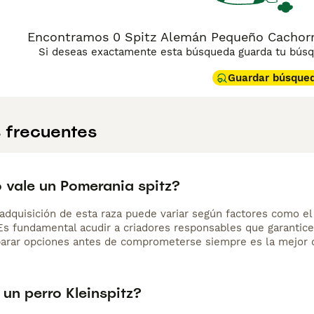
frecuencia. Su instinto de vigilancia lo convierte en un perro d
llado regular, especialmente en temporada de muda. Es una r
 tamaño compacto y manejable.
Encontramos 0 Spitz Alemán Pequeño Cachorro
Si deseas exactamente esta búsqueda guarda tu búsqu
Guardar búsque
 frecuentes
 vale un Pomerania spitz?
adquisición de esta raza puede variar según factores como el p
 Es fundamental acudir a criadores responsables que garantice
arar opciones antes de comprometerse siempre es la mejor d
un perro Kleinspitz?