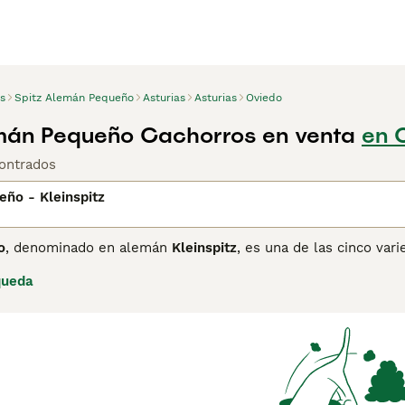
s
Spitz Alemán Pequeño
Asturias
Asturias
Oviedo
mán Pequeño Cachorros en venta
en 
ontrados
eño - Kleinspitz
o
, denominado en alemán
Kleinspitz
, es una de las cinco va
ima únicamente del Pomerania o Zwergspitz. Como el resto de 
queda
 pelaje doble, con una capa interna densa y esponjosa y una 
ello y los hombros. La cola, esponjosa y curvada sobre el lo
a en una amplia variedad de colores, incluyendo negro, blanco,
o tiene un carácter alegre, curioso y muy enérgico, con una 
 aprende rápidamente, aunque su carácter independiente puede
 su familia, con quien disfruta de juegos y paseos, y puede 