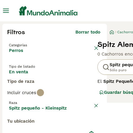
Filtros
Borrar todo
Cachorro
Spitz Ale
Categorías
Perros
0 Cachorros enc
Spitz pequ
Tipo de listado
Sólo puro
En venta
Tipo de raza
El
Spitz Pequeñ
familia, por enc
Guardar bús
Incluir cruces
por su abundante
alrededor del cu
Raza
raza. Se present
Spitz pequeño - Kleinspitz
El Spitz Pequeñ
Tu ubicación
inteligente que
leal y apegado a