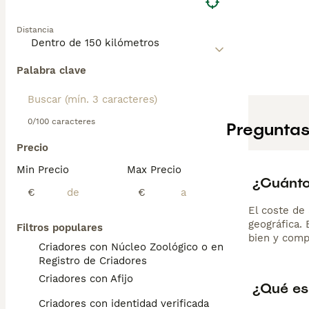
le deja solo con 
moderado y cepi
Distancia
expresivo en un
Palabra clave
0/100 caracteres
Preguntas
Precio
Min Precio
Max Precio
¿Cuánto
€
€
El coste de 
geográfica.
Filtros populares
bien y comp
Criadores con Núcleo Zoológico o en el
Registro de Criadores
Criadores con Afijo
¿Qué es 
Criadores con identidad verificada