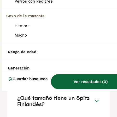
geográfica. Es fundamental acudir a
Perros con Pedigree
criadores responsables que garanticen la
salud y el bienestar de los animales.
Informarse bien y comparar opciones antes
Sexo de la mascota
de comprometerse siempre es la mejor
Hembra
decisión.
Macho
¿Cuántos tipos de spitz
hay?
Rango de edad
Generación
¿Es el Spitz finlandés un
buen perro de familia?
Guardar búsqueda
Ver resultados
(
0
)
¿Qué tamaño tiene un Spitz
Finlandés?