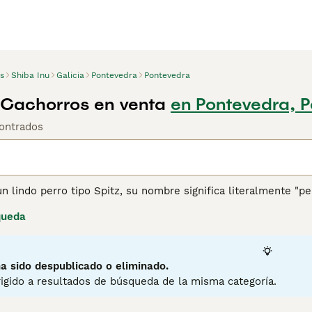
s
Shiba Inu
Galicia
Pontevedra
Pontevedra
 Cachorros en venta
en Pontevedra, 
ontrados
un lindo perro tipo Spitz, su nombre significa literalmente 
ita Inu y, al igual que sus primos más grandes, fueron criad
queda
e parecen estar interesados en todo lo que sucede a su alred
u Japón natal como una mascota familiar de confianza y amant
ina de consejos de compra de Shiba Inu
para obtener informac
a sido despublicado o eliminado.
igido a resultados de búsqueda de la misma categoría.