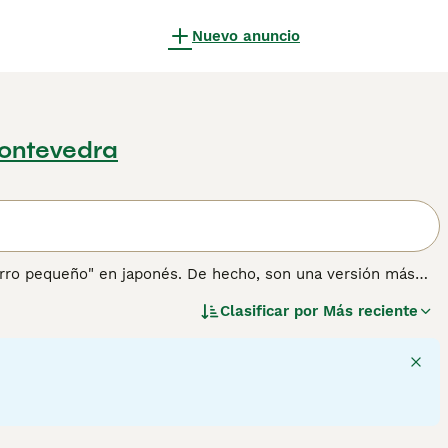
Nuevo anuncio
Pontevedra
"perro pequeño" en japonés. De hecho, son una versión más
os originalmente como perros de caza y de trabajo. Los
Clasificar por
Más reciente
edor y, a lo largo de los años, se han ganado una
e de la diversión.
ión sobre esta raza de perro.