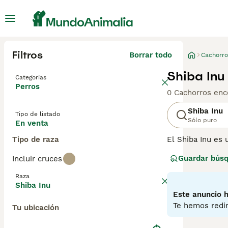
Filtros
Borrar todo
Cachorro
Shiba Inu
Categorías
Perros
0 Cachorros enc
Shiba Inu
Tipo de listado
Sólo puro
En venta
Tipo de raza
El Shiba Inu es 
pequeña de un Ak
Guardar bús
Incluir cruces
Shiba Inu siempr
reputación en s
Raza
Shiba Inu
Lee nuestra
pág
Este anuncio h
Te hemos redir
Tu ubicación