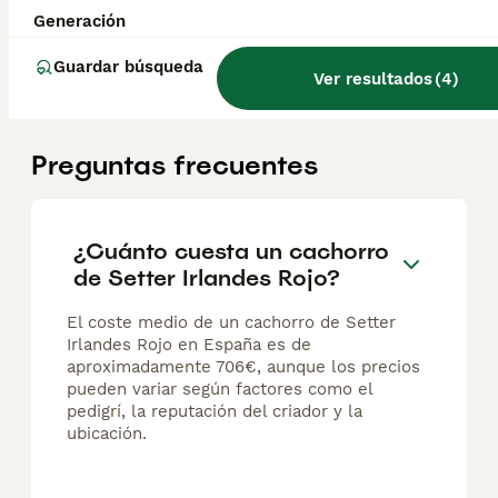
Espectaculares camada de setter irlandés macho y hembra rojo. Todos los cachorritos se entregan con unos dos meses y medio de edad y sus vacunas correspondientes, desparasitados interna y externamente, con certificado de salud, y garantía tanto por enfermedad vírica como congénito genética. Posibilidad de entregar en toda España mediante transporte propio preparado para animales y con chofer privado. Los precios pueden variar según las características y morfología de cada cachorro. Añádenos al whats app o llámanos, y encantados atenderemos todas tus dudas y consultas. Teléfono / Whats app: 641 92 23 90
Generación
Criador
Identidad Verificada
Guardar búsqueda
Navas de Riofrío
,
Segovia
(61.8km)
Ver resultados
(
4
)
Preguntas frecuentes
¿Cuánto cuesta un cachorro
de Setter Irlandes Rojo?
El coste medio de un cachorro de Setter
Irlandes Rojo en España es de
aproximadamente 706€, aunque los precios
pueden variar según factores como el
pedigrí, la reputación del criador y la
ubicación.