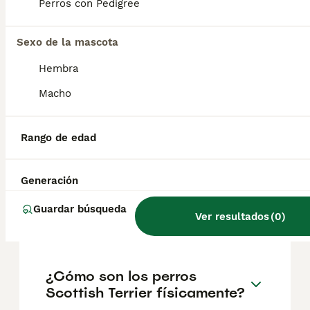
geográfica. Es fundamental acudir a
Perros con Pedigree
criadores responsables que garanticen la
salud y el bienestar de los animales.
Informarse bien y comparar opciones antes
Sexo de la mascota
de comprometerse siempre es la mejor
Hembra
decisión.
Macho
¿Cuánto cuestan los
Scottish Terriers?
Rango de edad
Generación
¿Cómo es el
comportamiento del Scottish
Guardar búsqueda
Ver resultados
(
0
)
Terrier?
¿Cómo son los perros
Scottish Terrier físicamente?