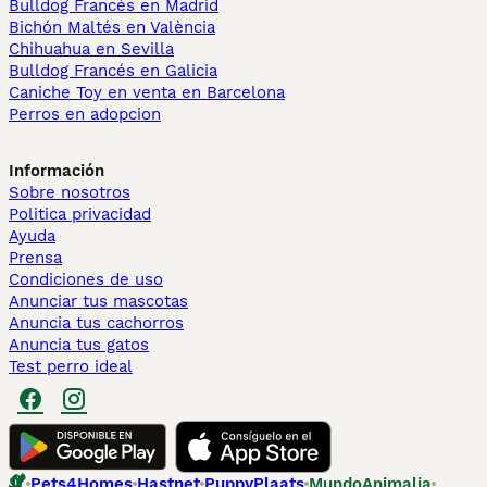
Bulldog Francés en Madrid
Bichón Maltés en València
Chihuahua en Sevilla
Bulldog Francés en Galicia
Caniche Toy en venta en Barcelona
Perros en adopcion
Información
Sobre nosotros
Politica privacidad
Ayuda
Prensa
Condiciones de uso
Anunciar tus mascotas
Anuncia tus cachorros
Anuncia tus gatos
Test perro ideal
Pets4Homes
Hastnet
PuppyPlaats
MundoAnimalia