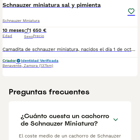
Schnauzer miniatura sal y pimienta
Schnauzer Miniatura
10 meses
1
650 €
Edad
Precio
Sexo
Camadita de schnauzer miniatura, nacidos el día 1 de octubre, criados en un ambiente muy familiar, muy cariñosos, trastos y juguetones.Se encuentran desparasitados y vacunados al día. Padres con gran pedigri. Fotos reales y se pueden ver en persona sin ningún compromiso, para más información escribir o al 628268482
Criador
Identidad Verificada
Benavente
,
Zamora
(137km)
Preguntas frecuentes
¿Cuánto cuesta un cachorro
de Schnauzer Miniatura?
El coste medio de un cachorro de Schnauzer