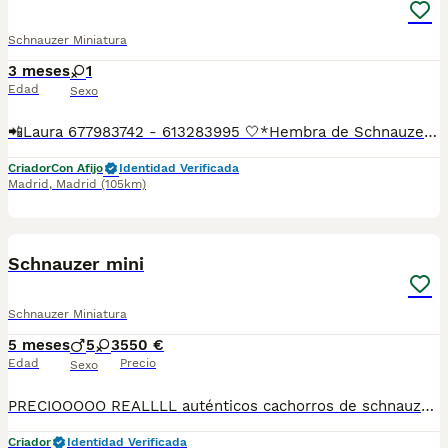
Schnauzer Miniatura
3 meses
1
Edad
Sexo
📲Laura 677983742 - 613283995 🤍*Hembra de Schnauzer miniatura sal y pimienta*🤍 ¿Buscas un nuevo compañero para tu hogar? ❤️ Tenemos preciosos cachorros listos para encontrar una familia responsable. ✅ Vacunados ✅ Desparasitados ✅ Cartilla sanitaria ✅ Garantías incluidas ✅ Máxima atención y cuidado Se hacen envíos a toda España: Andalucía: Almería, Cádiz, Córdoba, Granada, Huelva, Jaén, Málaga, Sevilla.Aragón: Huesca, Teruel, Zaragoza.Asturias: Oviedo.Baleares: Palma.Canarias: Las Palmas de Gran Canaria, Santa Cruz de Tenerife.Cantabria: Santander.Castilla-La Mancha: Albacete, Ciudad Real, Cuenca, Guadalajara, Toledo.Castilla y León: Ávila, Burgos, León, Palencia, Salamanca, Segovia, Soria, Valladolid, Zamora.Cataluña: Barcelona, Gerona (Girona), Lérida (Lleida), Tarragona.Comunidad Valenciana: Alicante, Castellón de la Plana, Valencia.Extremadura: Badajoz, Cáceres.Galicia: La Coruña (A Coruña), Lugo, Orense (Ourense), Pontevedra.La Rioja: Logroño.Madrid: Madrid.Murcia: Murcia.Navarra: Pamplona.País Vasco: Bilbao (Vizcaya), San Sebastián (Guipúzcoa), Vitoria (Álava). 🐾 Cachorros sanos, sociables y criados con mucho cariño. 📲 ¡Pregunta sin compromiso por disponibilidad, fotos y precios por mensaje privado!
Criador
Con Afijo
Identidad Verificada
Madrid
,
Madrid
(105km)
2
Schnauzer mini
Schnauzer Miniatura
5 meses
5
3
550 €
Edad
Precio
Sexo
PRECIOOOOO REALLLL auténticos cachorros de schnauzer negro brillo con una calidad perfecta y una morfología inmejorable Abuelos campeones
Criador
Identidad Verificada