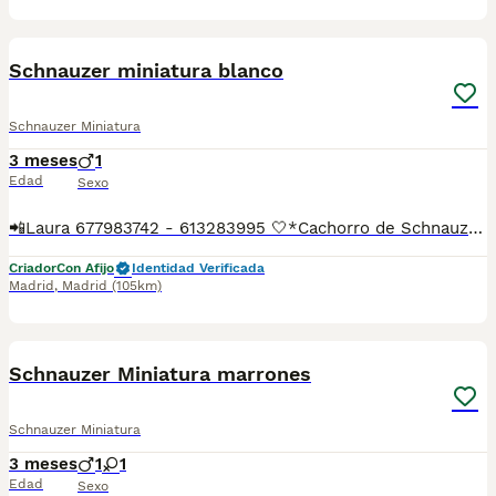
2
1
Schnauzer miniatura blanco
Schnauzer Miniatura
3 meses
1
Edad
Sexo
📲Laura 677983742 - 613283995 🤍*Cachorro de Schnauzer miniatura color blanco*🤍 ¿Buscas un nuevo compañero para tu hogar? ❤️ Tenemos preciosos cachorros listos para encontrar una familia responsable. ✅ Vacunados ✅ Desparasitados ✅ Cartilla sanitaria ✅ Garantías incluidas ✅ Máxima atención y cuidado Se hacen envíos a toda España: Andalucía: Almería, Cádiz, Córdoba, Granada, Huelva, Jaén, Málaga, Sevilla.Aragón: Huesca, Teruel, Zaragoza.Asturias: Oviedo.Baleares: Palma.Canarias: Las Palmas de Gran Canaria, Santa Cruz de Tenerife.Cantabria: Santander.Castilla-La Mancha: Albacete, Ciudad Real, Cuenca, Guadalajara, Toledo.Castilla y León: Ávila, Burgos, León, Palencia, Salamanca, Segovia, Soria, Valladolid, Zamora.Cataluña: Barcelona, Gerona (Girona), Lérida (Lleida), Tarragona.Comunidad Valenciana: Alicante, Castellón de la Plana, Valencia.Extremadura: Badajoz, Cáceres.Galicia: La Coruña (A Coruña), Lugo, Orense (Ourense), Pontevedra.La Rioja: Logroño.Madrid: Madrid.Murcia: Murcia.Navarra: Pamplona.País Vasco: Bilbao (Vizcaya), San Sebastián (Guipúzcoa), Vitoria (Álava). 🐾 Cachorros sanos, sociables y criados con mucho cariño. 📲 ¡Pregunta sin compromiso por disponibilidad, fotos y precios por mensaje privado!
Criador
Con Afijo
Identidad Verificada
Madrid
,
Madrid
(105km)
2
1
Schnauzer Miniatura marrones
Schnauzer Miniatura
3 meses
1
1
Edad
Sexo