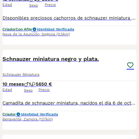
Edad
Precio
Sexo
Disponibles preciosos cachorros de schnauzer miniatura Contamos con hembras y machos. Somos un criadero familiar y te ofrecemos la posibilidad de venir a conocer a los cachorros en persona o mediante videollamada. Entregamos a los cachorros con todo en regla: • Vacunas correspondientes a su edad • Desparasitación interna y externa • Cartilla sanitaria • Revisión veterinaria • Pasaporte • Microchip • Contrato de adopción con garantías Realizamos entregas en toda la península, incluyendo: Galicia, Cantabria, País Vasco, Barcelona, Zaragoza, Huesca, Valencia, Castilla-La Mancha, Castilla y León, , Murcia y Andalucía. Para cualquier consulta o para recibir fotos y vídeos de los cachorros, no dudes en contactarnos. También puedes ver más en nuestro perfil: [@cachorrospippiespremium]. 📞 Teléfono y WhatsApp: 663 736 099 Atendemos de lunes a domingo. Preguntar por Carla. ¡Estaremos encantados de ayudarte!
Criador
Con Afijo
Identidad Verificada
Nava de la Asunción
,
Segovia
(0.5km)
6
Schnauzer miniatura negro y plata.
Schnauzer Miniatura
10 meses
1
5
650 €
Edad
Precio
Sexo
Camadita de schnauzer miniatura, nacidos el día 6 de octubre, criados en un ambiente muy familiar, muy cariñosos, trastos y juguetones.Se encuentran desparasitados y vacunados al día. Padres con gran pedigri. Fotos reales y se pueden ver en persona sin ningún compromiso, para más información escribir o al 628268482
Criador
Identidad Verificada
Benavente
,
Zamora
(137km)
3