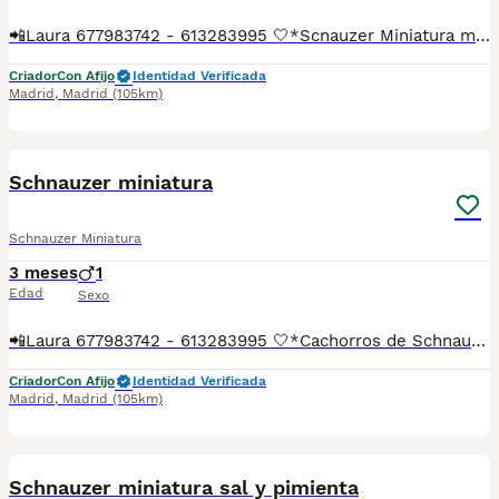
📲Laura 677983742 - 613283995 🤍*Scnauzer Miniatura macho y hembra marrones *🤍 ¿Buscas un nuevo compañero para tu hogar? ❤️ Tenemos preciosos cachorros listos para encontrar una familia responsable. ✅ Vacunados ✅ Desparasitados ✅ Cartilla sanitaria ✅ Garantías incluidas ✅ Máxima atención y cuidado Se hacen envíos a toda España: Andalucía: Almería, Cádiz, Córdoba, Granada, Huelva, Jaén, Málaga, Sevilla.Aragón: Huesca, Teruel, Zaragoza.Asturias: Oviedo.Baleares: Palma.Canarias: Las Palmas de Gran Canaria, Santa Cruz de Tenerife.Cantabria: Santander.Castilla-La Mancha: Albacete, Ciudad Real, Cuenca, Guadalajara, Toledo.Castilla y León: Ávila, Burgos, León, Palencia, Salamanca, Segovia, Soria, Valladolid, Zamora.Cataluña: Barcelona, Gerona (Girona), Lérida (Lleida), Tarragona.Comunidad Valenciana: Alicante, Castellón de la Plana, Valencia.Extremadura: Badajoz, Cáceres.Galicia: La Coruña (A Coruña), Lugo, Orense (Ourense), Pontevedra.La Rioja: Logroño.Madrid: Madrid.Murcia: Murcia.Navarra: Pamplona.País Vasco: Bilbao (Vizcaya), San Sebastián (Guipúzcoa), Vitoria (Álava). 🐾 Cachorros sanos, sociables y criados con mucho cariño. 📲 ¡Pregunta sin compromiso por disponibilidad, fotos y precios por mensaje privado!
Criador
Con Afijo
Identidad Verificada
Madrid
,
Madrid
(105km)
1
1
Schnauzer miniatura
Schnauzer Miniatura
3 meses
1
Edad
Sexo
📲Laura 677983742 - 613283995 🤍*Cachorros de Schnauzer miniatura negro *🤍 ¿Buscas un nuevo compañero para tu hogar? ❤️ Tenemos preciosos cachorros listos para encontrar una familia responsable. ✅ Vacunados ✅ Desparasitados ✅ Cartilla sanitaria ✅ Garantías incluidas ✅ Máxima atención y cuidado Se hacen envíos a toda España: Andalucía: Almería, Cádiz, Córdoba, Granada, Huelva, Jaén, Málaga, Sevilla.Aragón: Huesca, Teruel, Zaragoza.Asturias: Oviedo.Baleares: Palma.Canarias: Las Palmas de Gran Canaria, Santa Cruz de Tenerife.Cantabria: Santander.Castilla-La Mancha: Albacete, Ciudad Real, Cuenca, Guadalajara, Toledo.Castilla y León: Ávila, Burgos, León, Palencia, Salamanca, Segovia, Soria, Valladolid, Zamora.Cataluña: Barcelona, Gerona (Girona), Lérida (Lleida), Tarragona.Comunidad Valenciana: Alicante, Castellón de la Plana, Valencia.Extremadura: Badajoz, Cáceres.Galicia: La Coruña (A Coruña), Lugo, Orense (Ourense), Pontevedra.La Rioja: Logroño.Madrid: Madrid.Murcia: Murcia.Navarra: Pamplona.País Vasco: Bilbao (Vizcaya), San Sebastián (Guipúzcoa), Vitoria (Álava). 🐾 Cachorros sanos, sociables y criados con mucho cariño. 📲 ¡Pregunta sin compromiso por disponibilidad, fotos y precios por mensaje privado!
Criador
Con Afijo
Identidad Verificada
Madrid
,
Madrid
(105km)
2
1
Schnauzer miniatura sal y pimienta