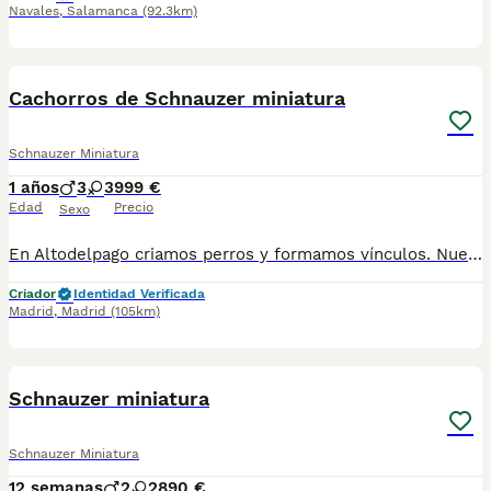
Navales
,
Salamanca
(92.3km)
6
Cachorros de Schnauzer miniatura
Schnauzer Miniatura
1 años
3
3
999 €
Edad
Precio
Sexo
En Altodelpago criamos perros y formamos vínculos. Nuestros ejemplares crecen en plena naturaleza, socializados y cuidados al detalle. Transparencia total y entrega responsable. Cachorros de Schnauzer mini disponibles Negros y negros y plata altodelpago.es · 679 67 30 10 conocenos en altodelpago.es
Criador
Identidad Verificada
Madrid
,
Madrid
(105km)
3
Schnauzer miniatura
Schnauzer Miniatura
12 semanas
2
2
890 €