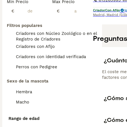
Min Precio
Max Precio
Criador
Con Afijo
I
€
€
Madrid
,
Madrid
(0.5
Filtros populares
Criadores con Núcleo Zoológico o en el
Preguntas
Registro de Criadores
Criadores con Afijo
Criadores con identidad verificada
¿Cuánto
Perros con Pedigree
El coste me
factores com
Sexo de la mascota
Hembra
¿Cómo s
Macho
Rango de edad
¿Cómo e