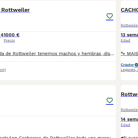
 Rottweiler
CACH
Rottweile
4
1000 €
13 sem
Precio
Edad
Excelente camada de Rottweiler tenemos machos y hembras ,distintos colores Nuestros cachorros nacen y crecen en un ambiente familiar ,sin jaulas ,con un respeto y exclusiva cria,somos respetuosos con el tiempo de destete ,cada cachorro necesita su tiempo.. Destetamos con un pienso de alta calidad , Cachorros revisados ,desde el nacimiento ,hasta la entrega por un veterinario competente ,buscando siempre el bienestar de nuestros animales.. Sociabilizados y equilibrados tanto padres como cachorros Se entregan con todo el protocolo veterinario legal,y garantías por escrito completas.. Tenemos servicio de entrega personalizado a cualquier punto de España,directo.. El precio puede cambiar tanto en sexo como en características del cachorro. Dejanos tú teléfono y te mandamos toda la información fotos y vídeos ..
Criador
2km)
Leganés
,
11
1
Rottwe
Rottweile
14 sem
Edad