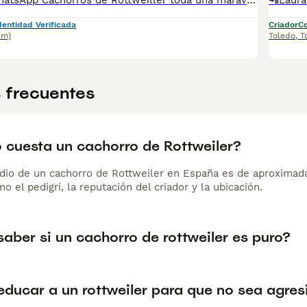
📞 613283995 WhatsApp Cachorros de Rottweiller toda una maravilla de cachorros criados en familia Entregamos nuestros pequeños cachorritos con todas las garantías y cuidados necesarios , disponemos de núcleo zoológico para crianza y venta de nuestros cachorros . ✅Desparasitaciones y vacunas correspondientes a su edad . ✅Cartilla de vacunación . ✅Revisiones veterinarias . ✅Garantías víricas de 15 días . ✅Garantías genéticas de un año . Seriedad , confianza y bienestar animal son nuestra prioridad . También ofrecemos transporte propio para nuestros pequeños cachorros a toda la península , el pago lo podéis hacer contra reembolso . (con coste adicional) . Mandamos a toda España . Disponemos de varias razas Si no esta la raza que queréis llámanos , intentaremos encontrártela , trabajamos con los mejores criadores de España .
dentidad Verificada
Criador
Co
km)
Toledo
,
T
 frecuentes
 cuesta un cachorro de Rottweiler?
dio de un cachorro de Rottweiler en España es de aproximad
o el pedigrí, la reputación del criador y la ubicación.
aber si un cachorro de rottweiler es puro?
ducar a un rottweiler para que no sea agres