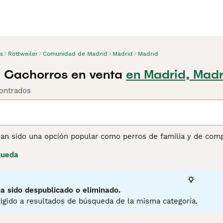
s
Rottweiler
Comunidad de Madrid
Madrid
Madrid
r Cachorros en venta
en Madrid, Madr
ontrados
han sido una opción popular como perros de familia y de com
o. Son perros fuertes e impresionantes con un pelaje suave d
queda
oteger", no se caracterizan por ser naturalmente agresivos, 
sta como una de las razas más agresivas del mundo. Son extre
 cuando sea necesario y protegerá tanto a su dueño como a s
a sido despublicado o eliminado.
ina de consejos de compra de Rottweiler
para obtener informa
igido a resultados de búsqueda de la misma categoría.
2
3