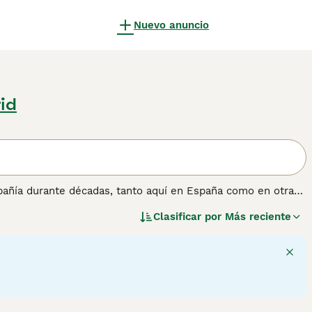
Nuevo anuncio
id
pañía durante décadas, tanto aquí en España como en otras
e color negro y marrón claro. Aunque está en la naturaleza
Clasificar por
Más reciente
aunque a lo largo de muchos años se han ganado una
madamente leales, lo que significa que un Rottweiler se
u propiedad sin dudarlo.
ción sobre esta raza de perro.
1
1