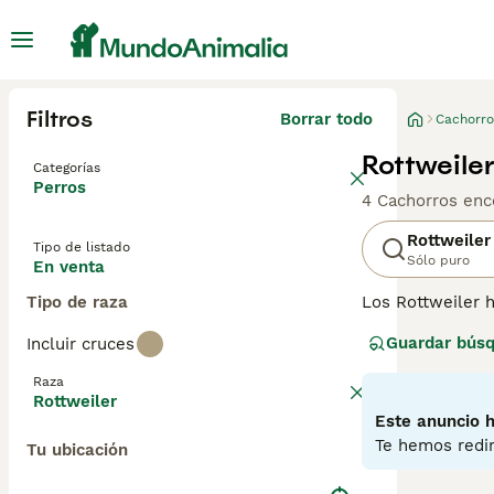
Filtros
Borrar todo
Cachorro
Rottweile
Categorías
Perros
4 Cachorros enc
Rottweiler
Tipo de listado
Sólo puro
En venta
Tipo de raza
Los Rottweiler 
partes del mund
Guardar bús
Incluir cruces
de un Rottie "pr
reputación inju
Raza
mantendrá firme
Rottweiler
Este anuncio h
Lee nuestra
pág
Te hemos redir
Tu ubicación