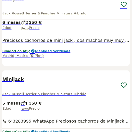
Jack Russell Terrier & Pinscher Miniatura Híbrido
6 meses
2
350 €
Edad
Precio
Sexo
Preciosos cachorros de mini jack , dos machos muy muy toy . Mandamos a toda España por transporte propio . Puedes pagar contra rembolso cuando llegue el cachorrete a tu casa .
Criador
Con Afijo
Identidad Verificada
Madrid
,
Madrid
(51.7km)
22
Minijack
Jack Russell Terrier & Pinscher Miniatura Híbrido
5 meses
1
350 €
Edad
Precio
Sexo
📞 613283995 WhatsApp Preciosos cachorros de Minijack todo una belleza de machito Entregamos nuestros pequeños cachorritos con todas las garantías y cuidados necesarios , disponemos de núcleo zoológico para crianza y venta de nuestros cachorros . ✅Desparasitaciones y vacunas correspondientes a su edad . ✅Cartilla de vacunación . ✅Revisiones veterinarias . ✅Garantías víricas de 15 días . ✅Garantías genéticas de un año . Seriedad , confianza y bienestar animal son nuestra prioridad . También ofrecemos transporte propio para nuestros pequeños cachorros a toda la península , el pago lo podéis hacer contra reembolso . (con coste adicional) . Mandamos a toda España . Disponemos de varias razas Si no esta la raza que queréis llámanos , intentaremos encontrártela , trabajamos con los mejores criadores de España .
Criador
Con Afijo
Identidad Verificada