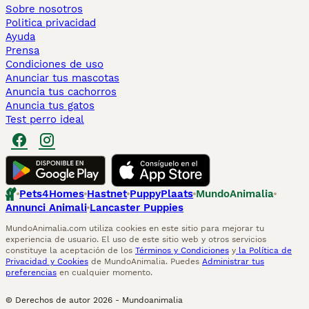
Sobre nosotros
Politica privacidad
Ayuda
Prensa
Condiciones de uso
Anunciar tus mascotas
Anuncia tus cachorros
Anuncia tus gatos
Test perro ideal
Pets4Homes
Hastnet
PuppyPlaats
MundoAnimalia
Annunci Animali
Lancaster Puppies
MundoAnimalia.com utiliza cookies en este sitio para mejorar tu
experiencia de usuario. El uso de este sitio web y otros servicios
constituye la aceptación de los
Términos y Condiciones
y
la Política de
Privacidad y Cookies
de MundoAnimalia. Puedes
Administrar tus
preferencias
en cualquier momento.
© Derechos de autor
2026
-
Mundoanimalia