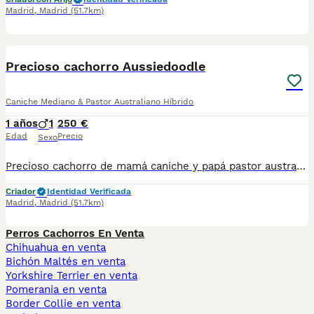
Madrid
,
Madrid
(51.7km)
4
Precioso cachorro Aussiedoodle
Caniche Mediano & Pastor Australiano Híbrido
1 años
1
250 €
Edad
Precio
Sexo
Precioso cachorro de mamá caniche y papá pastor australiano.. criado en familia.. vacunado y desparasitado..
Criador
Identidad Verificada
Madrid
,
Madrid
(51.7km)
Perros Cachorros En Venta
Chihuahua en venta
Bichón Maltés en venta
Yorkshire Terrier en venta
Pomerania en venta
Border Collie en venta