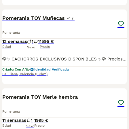
20
Pomerania TOY Muñecas ♂️♀️
Pomerania
12 semanas
1
1
1595 €
Edad
Precio
Sexo
🐶✨ CACHORROS EXCLUSIVOS DISPONIBLES ✨🐶 Preciosos cachorros criados en ambiente familiar, rodeados de amor y cuidados desde el primer día ❤️ Totalmente socializados, cariñosos y acostumbrados al contacto con personas. 📦 Se entregan con todas las garantías: ✔️ Cartilla sanitaria ✔️ Vacunación al día 💉 ✔️ Desparasitación completa ✅ ✔️ Garantía vírica 😷 ✔️ Garantía congénita 👌 ✔️ Contrato de entrega ✍️ 📸 Síguenos en Instagram: @fincapaunais para ver fotos y vídeos reales ⚠️ Disponibilidad limitada ⚠️ Se reservan rápido. 📲 Contacto directo por WhatsApp: 671 454 202 Solo personas responsables
Criador
Con Afijo
Identidad Verificada
La Eliana
,
Valencia
(0.3km)
16
Pomerania TOY Merle hembra
Pomerania
11 semanas
1
1995 €
Edad
Precio
Sexo