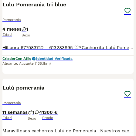
Lulu Pomerania tri blue
Pomerania
4 meses
1
Edad
Sexo
📲Laura 677983742 - 613283995 🤍*Cachorrita Lulú Pomerania toy triblue*🤍 ¿Buscas un nuevo compañero para tu hogar? ❤️ Tenemos preciosos cachorros listos para encontrar una familia responsable. ✅ Vacunados ✅ Desparasitados ✅ Cartilla sanitaria ✅ Garantías incluidas ✅ Máxima atención y cuidado Se hacen envíos a toda España: Andalucía: Almería, Cádiz, Córdoba, Granada, Huelva, Jaén, Málaga, Sevilla.Aragón: Huesca, Teruel, Zaragoza.Asturias: Oviedo.Baleares: Palma.Canarias: Las Palmas de Gran Canaria, Santa Cruz de Tenerife.Cantabria: Santander.Castilla-La Mancha: Albacete, Ciudad Real, Cuenca, Guadalajara, Toledo.Castilla y León: Ávila, Burgos, León, Palencia, Salamanca, Segovia, Soria, Valladolid, Zamora.Cataluña: Barcelona, Gerona (Girona), Lérida (Lleida), Tarragona.Comunidad Valenciana: Alicante, Castellón de la Plana, Valencia.Extremadura: Badajoz, Cáceres.Galicia: La Coruña (A Coruña), Lugo, Orense (Ourense), Pontevedra.La Rioja: Logroño.Madrid: Madrid.Murcia: Murcia.Navarra: Pamplona.País Vasco: Bilbao (Vizcaya), San Sebastián (Guipúzcoa), Vitoria (Álava). 🐾 Cachorros sanos, sociables y criados con mucho cariño. 📲 ¡Pregunta sin compromiso por disponibilidad, fotos y precios por mensaje privado!
Criador
Con Afijo
Identidad Verificada
Alicante
,
Alicante
(135.1km)
5
Lulù pomerania
Pomerania
11 semanas
1
4
1300 €
Edad
Precio
Sexo
Maravillosos cachorros Lulú de Pomerania . Nuestros cachorros crecen y viven juntos a nosotros . Tienen muy buen carácter.