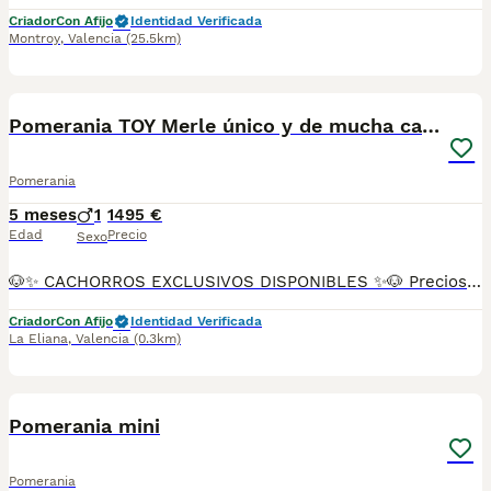
Criador
Con Afijo
Identidad Verificada
Montroy
,
Valencia
(25.5km)
7
Pomerania TOY Merle único y de mucha calidad
Pomerania
5 meses
1
1495 €
Edad
Precio
Sexo
🐶✨ CACHORROS EXCLUSIVOS DISPONIBLES ✨🐶 Preciosos cachorros criados en ambiente familiar, rodeados de amor y cuidados desde el primer día ❤️ Totalmente socializados, cariñosos y acostumbrados al contacto con personas. 📦 Se entregan con todas las garantías: ✔️ Cartilla sanitaria ✔️ Vacunación al día 💉 ✔️ Desparasitación completa ✅ ✔️ Garantía vírica 😷 ✔️ Garantía congénita 👌 ✔️ Contrato de entrega ✍️ 📸 Síguenos en Instagram: @fincapaunais para ver fotos y vídeos reales ⚠️ Disponibilidad limitada ⚠️ Se reservan rápido. 📲 Contacto directo por WhatsApp: 671 454 202 Solo personas responsables
Criador
Con Afijo
Identidad Verificada
La Eliana
,
Valencia
(0.3km)
3
Pomerania mini
Pomerania