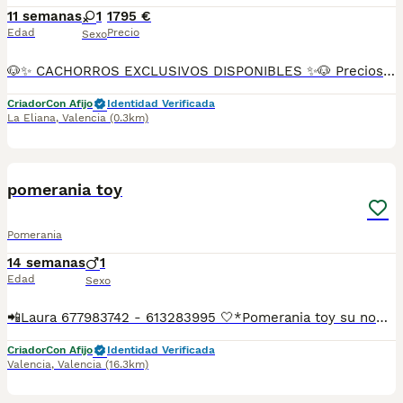
11 semanas
1
1795 €
Edad
Precio
Sexo
🐶✨ CACHORROS EXCLUSIVOS DISPONIBLES ✨🐶 Preciosos cachorros criados en ambiente familiar, rodeados de amor y cuidados desde el primer día ❤️ Totalmente socializados, cariñosos y acostumbrados al contacto con personas. 📦 Se entregan con todas las garantías: ✔️ Cartilla sanitaria ✔️ Vacunación al día 💉 ✔️ Desparasitación completa ✅ ✔️ Garantía vírica 😷 ✔️ Garantía congénita 👌 ✔️ Contrato de entrega ✍️ 📸 Síguenos en Instagram: @fincapaunais para ver fotos y vídeos reales ⚠️ Disponibilidad limitada ⚠️ Se reservan rápido. 📲 Contacto directo por WhatsApp: 671 454 202 Solo personas responsables
Criador
Con Afijo
Identidad Verificada
La Eliana
,
Valencia
(0.3km)
4
pomerania toy
Pomerania
14 semanas
1
Edad
Sexo
📲Laura 677983742 - 613283995 🤍*Pomerania toy su nombre es Toro*🤍 ¿Buscas un nuevo compañero para tu hogar? ❤️ Tenemos preciosos cachorros listos para encontrar una familia responsable. ✅ Vacunados ✅ Desparasitados ✅ Cartilla sanitaria ✅ Garantías incluidas ✅ Máxima atención y cuidado Se hacen envíos a toda España: Andalucía: Almería, Cádiz, Córdoba, Granada, Huelva, Jaén, Málaga, Sevilla.Aragón: Huesca, Teruel, Zaragoza.Asturias: Oviedo.Baleares: Palma.Canarias: Las Palmas de Gran Canaria, Santa Cruz de Tenerife.Cantabria: Santander.Castilla-La Mancha: Albacete, Ciudad Real, Cuenca, Guadalajara, Toledo.Castilla y León: Ávila, Burgos, León, Palencia, Salamanca, Segovia, Soria, Valladolid, Zamora.Cataluña: Barcelona, Gerona (Girona), Lérida (Lleida), Tarragona.Comunidad Valenciana: Alicante, Castellón de la Plana, Valencia.Extremadura: Badajoz, Cáceres.Galicia: La Coruña (A Coruña), Lugo, Orense (Ourense), Pontevedra.La Rioja: Logroño.Madrid: Madrid.Murcia: Murcia.Navarra: Pamplona.País Vasco: Bilbao (Vizcaya), San Sebastián (Guipúzcoa), Vitoria (Álava). 🐾 Cachorros sanos, sociables y criados con mucho cariño. 📲 ¡Pregunta sin compromiso por disponibilidad, fotos y precios por mensaje privado!
Criador
Con Afijo
Identidad Verificada
Valencia
,
Valencia
(16.3km)
6