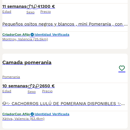
11 semanas
1
4
1300 €
Edad
Precio
Sexo
Pequeños ositos negros y blancos , mini Pomerania , con mucha calidad . El padre pesa 1.4 kg y la madre 2,8 kg. Son ultra bonitos y con muy buen carácter. Criamos nuestros perros dentro de nuestra casa y los amamos mucho . Puedes venir a verlos en persona .
Criador
Con Afijo
Identidad Verificada
Montroy
,
Valencia
(25.5km)
11
Camada pomerania
Pomerania
10 semanas
2
2
650 €
Edad
Precio
Sexo
🐶✨ CACHORROS LULÚ DE POMERANIA DISPONIBLES ✨🐶 Preciosa camada de Lulú de Pomerania nacida el 26 de mayo, criada en ambiente familiar con todo el cariño, atención y cuidados necesarios para garantizar cachorros sanos, equilibrados y correctamente socializados. ✅ Pedigree ✅ Vacunas correspondientes a su edad ✅ Desparasitados ✅ Revisión veterinaria ✅ Cartilla sanitaria ✅ Núcleo Zoológico autorizado ✅ Cría familiar 🌟 Disponibles en diferentes colores y variedades: 🐾 Negro fuego 🐾 Mirlo (Merle) 🐾 Parti Color 🐾 Y otros colores disponibles según camada Nuestros cachorros destacan por su abundante pelaje, expresión dulce y excelente carácter. Son criados dentro del hogar, acostumbrados al contacto diario con personas y a la convivencia familiar. 🏆 Los padres proceden de líneas seleccionadas y participan en exposiciones y concursos caninos, obteniendo excelentes valoraciones por su belleza, estructura y tipicidad racial. ❤️ Alegres, inteligentes y muy cariñosos. ❤️ Perfectos como perros de compañía. ❤️ Adaptables tanto a familias como a personas que viven solas. 💶 Precio: desde 650 € hasta 1.100 €, según color, sexo y características del ejemplar. 📸 Disponemos de fotografías, vídeos e información de los cachorros y sus progenitores. 📩 Contacta para conocer disponibilidad y recibir más información sin compromiso. Buscamos hogares responsables donde nuestros pequeños puedan crecer rodeados de cariño y cuidados.
Criador
Con Afijo
Identidad Verificada
Xàtiva
,
Valencia
(63.4km)
8