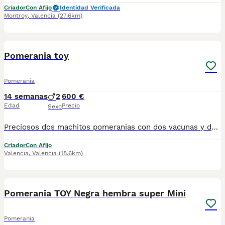
Criador
Con Afijo
Identidad Verificada
Montroy
,
Valencia
(27.6km)
5
Pomerania toy
Pomerania
14 semanas
2
600 €
Edad
Precio
Sexo
Preciosos dos machitos pomeranias con dos vacunas y desparasitaciones correspondientes a su edad muy cariñosas y juguetones listos para entregar criados en ambiente familiar
Criador
Con Afijo
Valencia
,
Valencia
(18.6km)
8
Pomerania TOY Negra hembra super Mini
Pomerania