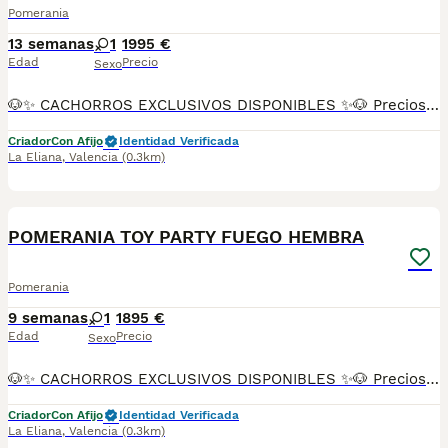
Pomerania
13 semanas
1
1995 €
Edad
Precio
Sexo
🐶✨ CACHORROS EXCLUSIVOS DISPONIBLES ✨🐶 Preciosos cachorros criados en ambiente familiar, rodeados de amor y cuidados desde el primer día ❤️ Totalmente socializados, cariñosos y acostumbrados al contacto con personas. 📦 Se entregan con todas las garantías: ✔️ Cartilla sanitaria ✔️ Vacunación al día 💉 ✔️ Desparasitación completa ✅ ✔️ Garantía vírica 😷 ✔️ Garantía congénita 👌 ✔️ Contrato de entrega ✍️ 📸 Síguenos en Instagram: @fincapaunais para ver fotos y vídeos reales ⚠️ Disponibilidad limitada ⚠️ Se reservan rápido. 📲 Contacto directo por WhatsApp: 671 454 202 Solo personas responsables
Criador
Con Afijo
Identidad Verificada
La Eliana
,
Valencia
(0.3km)
10
POMERANIA TOY PARTY FUEGO HEMBRA
Pomerania
9 semanas
1
1895 €
Edad
Precio
Sexo
🐶✨ CACHORROS EXCLUSIVOS DISPONIBLES ✨🐶 Preciosos cachorros criados en ambiente familiar, rodeados de amor y cuidados desde el primer día ❤️ Totalmente socializados, cariñosos y acostumbrados al contacto con personas. 📦 Se entregan con todas las garantías: ✔️ Cartilla sanitaria ✔️ Vacunación al día 💉 ✔️ Desparasitación completa ✅ ✔️ Garantía vírica 😷 ✔️ Garantía congénita 👌 ✔️ Contrato de entrega ✍️ 📸 Síguenos en Instagram: @fincapaunais para ver fotos y vídeos reales ⚠️ Disponibilidad limitada ⚠️ Se reservan rápido. 📲 Contacto directo por WhatsApp: 671 454 202 Solo personas responsables
Criador
Con Afijo
Identidad Verificada
La Eliana
,
Valencia
(0.3km)