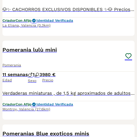
🐶✨ CACHORROS EXCLUSIVOS DISPONIBLES ✨🐶 Preciosos cachorros criados en ambiente familiar, rodeados de amor y cuidados desde el primer día ❤️ Totalmente socializados, cariñosos y acostumbrados al contacto con personas. 📦 Se entregan con todas las garantías: ✔️ Cartilla sanitaria ✔️ Vacunación al día 💉 ✔️ Desparasitación completa ✅ ✔️ Garantía vírica 😷 ✔️ Garantía congénita 👌 ✔️ Contrato de entrega ✍️ 📸 Síguenos en Instagram: @fincapaunais para ver fotos y vídeos reales ⚠️ Disponibilidad limitada ⚠️ Se reservan rápido. 📲 Contacto directo por WhatsApp: 671 454 202 Solo personas responsables
Criador
Con Afijo
Identidad Verificada
La Eliana
,
Valencia
(0.3km)
7
Pomerania lulù mini
Pomerania
11 semanas
1
3
980 €
Edad
Precio
Sexo
Verdaderas miniaturas , de 1,5 kg aproximados de adultos . Esos perritos son un encanto y con un carácter maravilloso.
Criador
Con Afijo
Identidad Verificada
Montroy
,
Valencia
(27.6km)
2
Pomeranias Blue exoticos minis