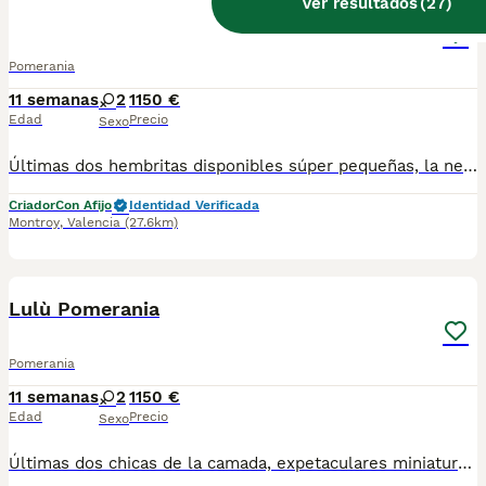
Ver resultados
(
27
)
Pomerania mini
Pomerania
11 semanas
2
1150 €
Edad
Precio
Sexo
Últimas dos hembritas disponibles súper pequeñas, la negrita pesa 600 gramos con dos meses y medio. Son espectaculares y muy simpáticas y cariñosas .
Criador
Con Afijo
Identidad Verificada
Montroy
,
Valencia
(27.6km)
5
Lulù Pomerania
Pomerania
11 semanas
2
1150 €
Edad
Precio
Sexo
Últimas dos chicas de la camada, expetaculares miniaturas . Esas perritas vienen de padres mini . Son una verdadera hermosura. Si no te lo crees ven a verlas en personas y verás su verdadero mini tamaño !