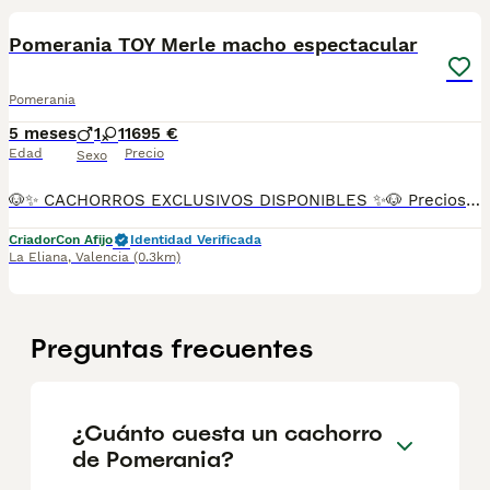
Pomerania TOY Merle macho espectacular
Pomerania
5 meses
1
1
1695 €
Edad
Precio
Sexo
🐶✨ CACHORROS EXCLUSIVOS DISPONIBLES ✨🐶 Preciosos cachorros criados en ambiente familiar, rodeados de amor y cuidados desde el primer día ❤️ Totalmente socializados, cariñosos y acostumbrados al contacto con personas. 📦 Se entregan con todas las garantías: ✔️ Cartilla sanitaria ✔️ Vacunación al día 💉 ✔️ Desparasitación completa ✅ ✔️ Garantía vírica 😷 ✔️ Garantía congénita 👌 ✔️ Contrato de entrega ✍️ 📸 Síguenos en Instagram: @fincapaunais para ver fotos y vídeos reales ⚠️ Disponibilidad limitada ⚠️ Se reservan rápido. 📲 Contacto directo por WhatsApp: 671 454 202 Solo personas responsables
Criador
Con Afijo
Identidad Verificada
La Eliana
,
Valencia
(0.3km)
Preguntas frecuentes
¿Cuánto cuesta un cachorro
de Pomerania?