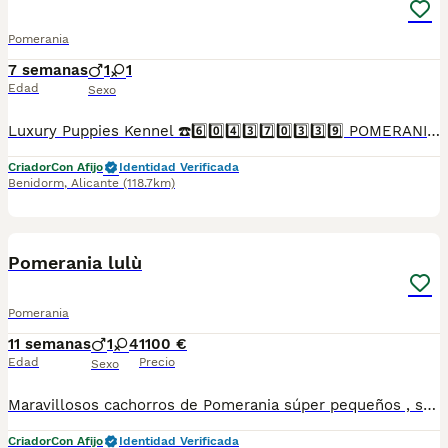
Pomerania
7 semanas
1
1
Edad
Sexo
Luxury Puppies Kennel ☎️6️⃣0️⃣4️⃣3️⃣7️⃣0️⃣3️⃣3️⃣9️⃣ POMERANIA PURA RAZA OJOS AZULES EXOTICOS EXCLUSIVOS Somos centro canino y asesores caninos .PROFESIONALES 🤝. Todos nuestros cachorros se entregan con contrato y garantías . Luxury Puppies Kennel: Todos nuestros cachorros se entregan con contrato y previa reserva , siempre con garantías víricas y congenitas . Se entregan revisado veterinario * Contrato ,garantías víricas y congénitas 📝 * Cartilla sanitaria 🪪 * Vacunas al día .💉 * Revisión veterinaria 📋 *Informe previo a la entrega por el veterinario y exploración completa de tu cachorro ⛑️ que incluye : ✓collar cachorro 🐕 ✓ correa cachorro .🐕 ✓ juguete cachorro 🐕 correa y collar y jueguete ✓ pasaporte a nombre del nuevo propietario.📘 ✓ chip identificativo. 🏷️ ✓ Bolsa de pienso Tenemos también otras razas .Lulú pomerania ,bichón maltés coreano ,yorshire terrier ,chihuahua,caniches toy y enanos maltipoo apricot . Te buscamos tú cachorro por encargo .Haz tú reserva Pide tu cita📩 en el 604370339 Y dejanos tu contacto ☎️precios desde...Luxury Puppies Kennel ☎️6️⃣0️⃣4️⃣3️⃣7️⃣0️⃣3️⃣3️⃣9️⃣ Somos centro canino y asesores caninos .PROFESIONALES 🤝. Todos nuestros cachorros se entregan con contrato y garantías . Luxury Puppies Kennel: Todos nuestros cachorros se entregan con contrato y previa reserva , siempre con garantías víricas y congenitas . Se entregan revisado veterinario * Contrato ,garantías víricas y congénitas 📝 * Cartilla sanitaria 🪪 * Vacunas al día .💉 * Revisión veterinaria 📋 *Informe previo a la entrega por el veterinario y exploración completa de tu cachorro ⛑️ que incluye : ✓collar cachorro 🐕 ✓ correa cachorro .🐕 ✓ juguete cachorro 🐕 correa y collar y jueguete ✓ pasaporte a nombre del nuevo propietario.📘 ✓ chip identificativo. 🏷️ ✓ Bolsa de pienso Tenemos también otras razas .Lulú pomerania ,bichón maltés coreano ,yorshire terrier ,chihuahua,caniches toy y enanos maltipoo apricot . Te buscamos tú cachorro por encargo .Haz tú reserva Pide tu cita📩 en el 604370339 Y dejanos tu contacto ☎️precios desde...
Criador
Con Afijo
Identidad Verificada
Benidorm
,
Alicante
(118.7km)
3
Pomerania lulù
Pomerania
11 semanas
1
4
1100 €
Edad
Precio
Sexo
Maravillosos cachorros de Pomerania súper pequeños , se quedarán en una verdadera miniatura . Los padres viven con nosotros y son perros muy felices.
Criador
Con Afijo
Identidad Verificada