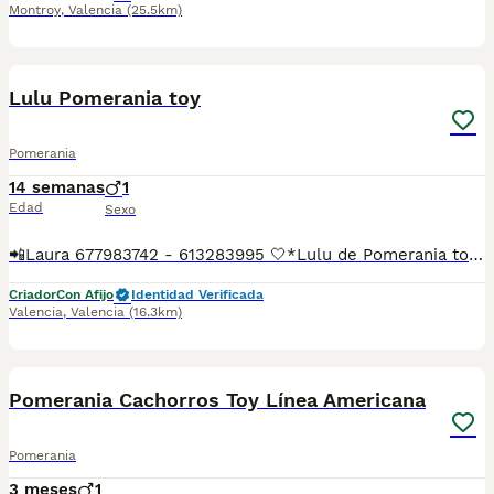
Montroy
,
Valencia
(25.5km)
7
Lulu Pomerania toy
Pomerania
14 semanas
1
Edad
Sexo
📲Laura 677983742 - 613283995 🤍*Lulu de Pomerania toy su nombre es Peter*🤍 ¿Buscas un nuevo compañero para tu hogar? ❤️ Tenemos preciosos cachorros listos para encontrar una familia responsable. ✅ Vacunados ✅ Desparasitados ✅ Cartilla sanitaria ✅ Garantías incluidas ✅ Máxima atención y cuidado Se hacen envíos a toda España: Andalucía: Almería, Cádiz, Córdoba, Granada, Huelva, Jaén, Málaga, Sevilla.Aragón: Huesca, Teruel, Zaragoza.Asturias: Oviedo.Baleares: Palma.Canarias: Las Palmas de Gran Canaria, Santa Cruz de Tenerife.Cantabria: Santander.Castilla-La Mancha: Albacete, Ciudad Real, Cuenca, Guadalajara, Toledo.Castilla y León: Ávila, Burgos, León, Palencia, Salamanca, Segovia, Soria, Valladolid, Zamora.Cataluña: Barcelona, Gerona (Girona), Lérida (Lleida), Tarragona.Comunidad Valenciana: Alicante, Castellón de la Plana, Valencia.Extremadura: Badajoz, Cáceres.Galicia: La Coruña (A Coruña), Lugo, Orense (Ourense), Pontevedra.La Rioja: Logroño.Madrid: Madrid.Murcia: Murcia.Navarra: Pamplona.País Vasco: Bilbao (Vizcaya), San Sebastián (Guipúzcoa), Vitoria (Álava). 🐾 Cachorros sanos, sociables y criados con mucho cariño. 📲 ¡Pregunta sin compromiso por disponibilidad, fotos y precios por mensaje privado!
Criador
Con Afijo
Identidad Verificada
Valencia
,
Valencia
(16.3km)
1
Pomerania Cachorros Toy Línea Americana
Pomerania
3 meses
1