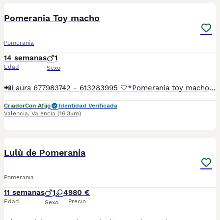
Pomerania Toy macho
Pomerania
14 semanas
1
Edad
Sexo
📲Laura 677983742 - 613283995 🤍*Pomerania toy macho su nombre Choky*🤍 ¿Buscas un nuevo compañero para tu hogar? ❤️ Tenemos preciosos cachorros listos para encontrar una familia responsable. ✅ Vacunados ✅ Desparasitados ✅ Cartilla sanitaria ✅ Garantías incluidas ✅ Máxima atención y cuidado Se hacen envíos a toda España: Andalucía: Almería, Cádiz, Córdoba, Granada, Huelva, Jaén, Málaga, Sevilla.Aragón: Huesca, Teruel, Zaragoza.Asturias: Oviedo.Baleares: Palma.Canarias: Las Palmas de Gran Canaria, Santa Cruz de Tenerife.Cantabria: Santander.Castilla-La Mancha: Albacete, Ciudad Real, Cuenca, Guadalajara, Toledo.Castilla y León: Ávila, Burgos, León, Palencia, Salamanca, Segovia, Soria, Valladolid, Zamora.Cataluña: Barcelona, Gerona (Girona), Lérida (Lleida), Tarragona.Comunidad Valenciana: Alicante, Castellón de la Plana, Valencia.Extremadura: Badajoz, Cáceres.Galicia: La Coruña (A Coruña), Lugo, Orense (Ourense), Pontevedra.La Rioja: Logroño.Madrid: Madrid.Murcia: Murcia.Navarra: Pamplona.País Vasco: Bilbao (Vizcaya), San Sebastián (Guipúzcoa), Vitoria (Álava). 🐾 Cachorros sanos, sociables y criados con mucho cariño. 📲 ¡Pregunta sin compromiso por disponibilidad, fotos y precios por mensaje privado!
Criador
Con Afijo
Identidad Verificada
Valencia
,
Valencia
(16.3km)
7
Lulù de Pomerania
Pomerania
11 semanas
1
4
980 €
Edad
Precio
Sexo