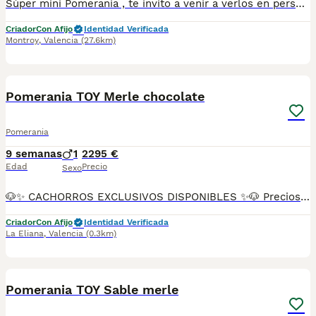
Súper mini Pomerania , te invito a venir a verlos en persona ya que en foto no se puede valorar bien el tamaño , esos cachorritos son súper miniatura , el padre pesa solo 1.4 kg . Una verdadera monería de cachorros y con muy buen carácter.
Criador
Con Afijo
Identidad Verificada
Montroy
,
Valencia
(27.6km)
11
Pomerania TOY Merle chocolate
Pomerania
9 semanas
1
2295 €
Edad
Precio
Sexo
🐶✨ CACHORROS EXCLUSIVOS DISPONIBLES ✨🐶 Preciosos cachorros criados en ambiente familiar, rodeados de amor y cuidados desde el primer día ❤️ Totalmente socializados, cariñosos y acostumbrados al contacto con personas. 📦 Se entregan con todas las garantías: ✔️ Cartilla sanitaria ✔️ Vacunación al día 💉 ✔️ Desparasitación completa ✅ ✔️ Garantía vírica 😷 ✔️ Garantía congénita 👌 ✔️ Contrato de entrega ✍️ 📸 Síguenos en Instagram: @fincapaunais para ver fotos y vídeos reales ⚠️ Disponibilidad limitada ⚠️ Se reservan rápido. 📲 Contacto directo por WhatsApp: 671 454 202 Solo personas responsables
Criador
Con Afijo
Identidad Verificada
La Eliana
,
Valencia
(0.3km)
10
Pomerania TOY Sable merle