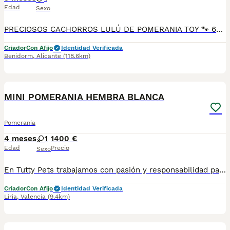
Edad
Sexo
PRECIOSOS CACHORROS LULÚ DE POMERANIA TOY 🐾 604370339 Luxury Puppies Kennel Benidorm: ​Selección exclusiva de cachorros Pomerania de línea americana Auténticos peluches criados en ambiente familiar, con un pelo espectacular, denso y esponjoso. ​Colores disponibles: Blanco, crema, naranja y sable. ​Se entregan con: Vacunas al día, desparasitación interna/externa, cartilla sanitaria oficial y microchip. ​Garantías: Garantía vírica y genética por escrito. ​Hacemos envíos autorizados a toda España o recogida en mano. ¡Ven a verlos sin compromiso! Máxima seriedad. ​: pomerania toy, lulu de pomerania, pomerania mini, cachorros pomerania, pomerania blanco, comprar pomerania.
Criador
Con Afijo
Identidad Verificada
Benidorm
,
Alicante
(118.6km)
1
MINI POMERANIA HEMBRA BLANCA
Pomerania
4 meses
1
1400 €
Edad
Precio
Sexo
En Tutty Pets trabajamos con pasión y responsabilidad para ofrecerte compañeros de vida sanos, equilibrados y con todas las garantías. Te garantizamos: ✅ Vacunas correspondientes a su edad. ✅ Cartilla veterinaria. ✅ Desparasitación interna y externa. ✅ Pasaporte y microchip. ✅ Garantías víricas y congénitas. ✅ Contrato de compraventa sellado por la empresa. ✅ Envíos a toda la península (según kilometraje). ✅ Financiación a medida de 6 a 48 meses, con y sin intereses. 💕 Listo para encontrar una familia que le quiera para toda la vida. 📩 Solicita más información sin compromiso. 🐶 Tutty Pets, donde nacen grandes compañeros.
Criador
Con Afijo
Identidad Verificada
Liria
,
Valencia
(9.4km)
21
1