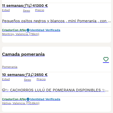
11 semanas
1
4
1300 €
Edad
Precio
Sexo
Pequeños ositos negros y blancos , mini Pomerania , con mucha calidad . El padre pesa 1.4 kg y la madre 2,8 kg. Son ultra bonitos y con muy buen carácter. Criamos nuestros perros dentro de nuestra casa y los amamos mucho . Puedes venir a verlos en persona .
Criador
Con Afijo
Identidad Verificada
Montroy
,
Valencia
(76km)
11
Camada pomerania
Pomerania
10 semanas
2
2
650 €
Edad
Precio
Sexo
🐶✨ CACHORROS LULÚ DE POMERANIA DISPONIBLES ✨🐶 Preciosa camada de Lulú de Pomerania nacida el 26 de mayo, criada en ambiente familiar con todo el cariño, atención y cuidados necesarios para garantizar cachorros sanos, equilibrados y correctamente socializados. ✅ Pedigree ✅ Vacunas correspondientes a su edad ✅ Desparasitados ✅ Revisión veterinaria ✅ Cartilla sanitaria ✅ Núcleo Zoológico autorizado ✅ Cría familiar 🌟 Disponibles en diferentes colores y variedades: 🐾 Negro fuego 🐾 Mirlo (Merle) 🐾 Parti Color 🐾 Y otros colores disponibles según camada Nuestros cachorros destacan por su abundante pelaje, expresión dulce y excelente carácter. Son criados dentro del hogar, acostumbrados al contacto diario con personas y a la convivencia familiar. 🏆 Los padres proceden de líneas seleccionadas y participan en exposiciones y concursos caninos, obteniendo excelentes valoraciones por su belleza, estructura y tipicidad racial. ❤️ Alegres, inteligentes y muy cariñosos. ❤️ Perfectos como perros de compañía. ❤️ Adaptables tanto a familias como a personas que viven solas. 💶 Precio: desde 650 € hasta 1.100 €, según color, sexo y características del ejemplar. 📸 Disponemos de fotografías, vídeos e información de los cachorros y sus progenitores. 📩 Contacta para conocer disponibilidad y recibir más información sin compromiso. Buscamos hogares responsables donde nuestros pequeños puedan crecer rodeados de cariño y cuidados.
Criador
Con Afijo
Identidad Verificada
Xàtiva
,
Valencia
(110.6km)
8