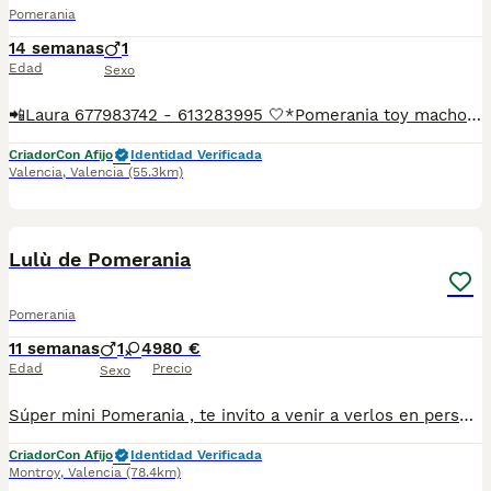
Pomerania
14 semanas
1
Edad
Sexo
📲Laura 677983742 - 613283995 🤍*Pomerania toy macho su nombre Choky*🤍 ¿Buscas un nuevo compañero para tu hogar? ❤️ Tenemos preciosos cachorros listos para encontrar una familia responsable. ✅ Vacunados ✅ Desparasitados ✅ Cartilla sanitaria ✅ Garantías incluidas ✅ Máxima atención y cuidado Se hacen envíos a toda España: Andalucía: Almería, Cádiz, Córdoba, Granada, Huelva, Jaén, Málaga, Sevilla.Aragón: Huesca, Teruel, Zaragoza.Asturias: Oviedo.Baleares: Palma.Canarias: Las Palmas de Gran Canaria, Santa Cruz de Tenerife.Cantabria: Santander.Castilla-La Mancha: Albacete, Ciudad Real, Cuenca, Guadalajara, Toledo.Castilla y León: Ávila, Burgos, León, Palencia, Salamanca, Segovia, Soria, Valladolid, Zamora.Cataluña: Barcelona, Gerona (Girona), Lérida (Lleida), Tarragona.Comunidad Valenciana: Alicante, Castellón de la Plana, Valencia.Extremadura: Badajoz, Cáceres.Galicia: La Coruña (A Coruña), Lugo, Orense (Ourense), Pontevedra.La Rioja: Logroño.Madrid: Madrid.Murcia: Murcia.Navarra: Pamplona.País Vasco: Bilbao (Vizcaya), San Sebastián (Guipúzcoa), Vitoria (Álava). 🐾 Cachorros sanos, sociables y criados con mucho cariño. 📲 ¡Pregunta sin compromiso por disponibilidad, fotos y precios por mensaje privado!
Criador
Con Afijo
Identidad Verificada
Valencia
,
Valencia
(55.3km)
7
Lulù de Pomerania
Pomerania
11 semanas
1
4
980 €
Edad
Precio
Sexo
Súper mini Pomerania , te invito a venir a verlos en persona ya que en foto no se puede valorar bien el tamaño , esos cachorritos son súper miniatura , el padre pesa solo 1.4 kg . Una verdadera monería de cachorros y con muy buen carácter.
Criador
Con Afijo
Identidad Verificada
Montroy
,
Valencia
(78.4km)