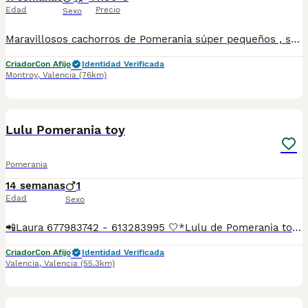
Edad
Precio
Sexo
Maravillosos cachorros de Pomerania súper pequeños , se quedarán en una verdadera miniatura . Los padres viven con nosotros y son perros muy felices.
Criador
Con Afijo
Identidad Verificada
Montroy
,
Valencia
(76km)
7
Lulu Pomerania toy
Pomerania
14 semanas
1
Edad
Sexo
📲Laura 677983742 - 613283995 🤍*Lulu de Pomerania toy su nombre es Peter*🤍 ¿Buscas un nuevo compañero para tu hogar? ❤️ Tenemos preciosos cachorros listos para encontrar una familia responsable. ✅ Vacunados ✅ Desparasitados ✅ Cartilla sanitaria ✅ Garantías incluidas ✅ Máxima atención y cuidado Se hacen envíos a toda España: Andalucía: Almería, Cádiz, Córdoba, Granada, Huelva, Jaén, Málaga, Sevilla.Aragón: Huesca, Teruel, Zaragoza.Asturias: Oviedo.Baleares: Palma.Canarias: Las Palmas de Gran Canaria, Santa Cruz de Tenerife.Cantabria: Santander.Castilla-La Mancha: Albacete, Ciudad Real, Cuenca, Guadalajara, Toledo.Castilla y León: Ávila, Burgos, León, Palencia, Salamanca, Segovia, Soria, Valladolid, Zamora.Cataluña: Barcelona, Gerona (Girona), Lérida (Lleida), Tarragona.Comunidad Valenciana: Alicante, Castellón de la Plana, Valencia.Extremadura: Badajoz, Cáceres.Galicia: La Coruña (A Coruña), Lugo, Orense (Ourense), Pontevedra.La Rioja: Logroño.Madrid: Madrid.Murcia: Murcia.Navarra: Pamplona.País Vasco: Bilbao (Vizcaya), San Sebastián (Guipúzcoa), Vitoria (Álava). 🐾 Cachorros sanos, sociables y criados con mucho cariño. 📲 ¡Pregunta sin compromiso por disponibilidad, fotos y precios por mensaje privado!
Criador
Con Afijo
Identidad Verificada
Valencia
,
Valencia
(55.3km)
1