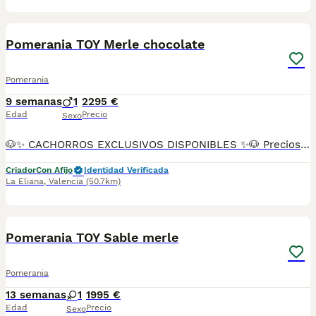
11
Pomerania TOY Merle chocolate
Pomerania
9 semanas
1
2295 €
Edad
Precio
Sexo
🐶✨ CACHORROS EXCLUSIVOS DISPONIBLES ✨🐶 Preciosos cachorros criados en ambiente familiar, rodeados de amor y cuidados desde el primer día ❤️ Totalmente socializados, cariñosos y acostumbrados al contacto con personas. 📦 Se entregan con todas las garantías: ✔️ Cartilla sanitaria ✔️ Vacunación al día 💉 ✔️ Desparasitación completa ✅ ✔️ Garantía vírica 😷 ✔️ Garantía congénita 👌 ✔️ Contrato de entrega ✍️ 📸 Síguenos en Instagram: @fincapaunais para ver fotos y vídeos reales ⚠️ Disponibilidad limitada ⚠️ Se reservan rápido. 📲 Contacto directo por WhatsApp: 671 454 202 Solo personas responsables
Criador
Con Afijo
Identidad Verificada
La Eliana
,
Valencia
(50.7km)
10
Pomerania TOY Sable merle
Pomerania
13 semanas
1
1995 €
Edad
Precio
Sexo