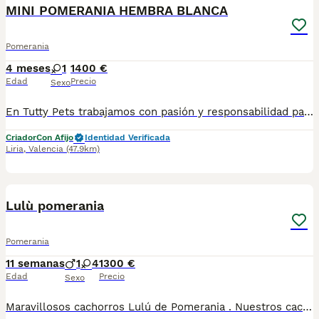
MINI POMERANIA HEMBRA BLANCA
Pomerania
4 meses
1
1400 €
Edad
Precio
Sexo
En Tutty Pets trabajamos con pasión y responsabilidad para ofrecerte compañeros de vida sanos, equilibrados y con todas las garantías. Te garantizamos: ✅ Vacunas correspondientes a su edad. ✅ Cartilla veterinaria. ✅ Desparasitación interna y externa. ✅ Pasaporte y microchip. ✅ Garantías víricas y congénitas. ✅ Contrato de compraventa sellado por la empresa. ✅ Envíos a toda la península (según kilometraje). ✅ Financiación a medida de 6 a 48 meses, con y sin intereses. 💕 Listo para encontrar una familia que le quiera para toda la vida. 📩 Solicita más información sin compromiso. 🐶 Tutty Pets, donde nacen grandes compañeros.
Criador
Con Afijo
Identidad Verificada
Liria
,
Valencia
(47.9km)
5
Lulù pomerania
Pomerania
11 semanas
1
4
1300 €
Edad
Precio
Sexo
Maravillosos cachorros Lulú de Pomerania . Nuestros cachorros crecen y viven juntos a nosotros . Tienen muy buen carácter.