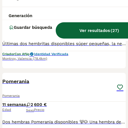
Pomerania mini
Generación
Pomerania
11 semanas
2
1150 €
Guardar búsqueda
Ver resultados
(
27
)
Edad
Precio
Sexo
Últimas dos hembritas disponibles súper pequeñas, la negrita pesa 600 gramos con dos meses y medio. Son espectaculares y muy simpáticas y cariñosas .
Criador
Con Afijo
Identidad Verificada
Montroy
,
Valencia
(78.4km)
4
2
Pomerania
Pomerania
11 semanas
2
600 €
Edad
Precio
Sexo
Dos hembras Pomerania disponibles 🐻🐶 Una hembra de color sable marrón anaranjado y otra de color sable más oscuro. Criadas en España, desparasitadas interna y externamente, con cartilla sanitaria y dos vacunas. Son muy cariñosas, juguetonas y muy sociables. Si te interesa, escríbeme y déjame tu teléfono.