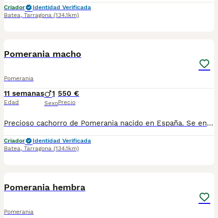
Criador
Identidad Verificada
Batea
,
Tarragona
(134.1km)
2
2
Pomerania macho
Pomerania
11 semanas
1
550 €
Edad
Precio
Sexo
Precioso cachorro de Pomerania nacido en España. Se entrega desparasitado interna y externamente, con cartilla sanitaria y dos vacunas. Muy cariñoso y sociable. Precio: 550 €. Si te interesa, escríbeme y déjame tu teléfono de contacto.
Criador
Identidad Verificada
Batea
,
Tarragona
(134.1km)
4
Pomerania hembra
Pomerania