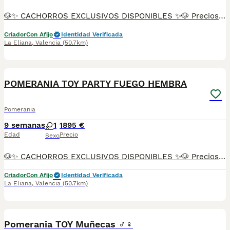
🐶✨ CACHORROS EXCLUSIVOS DISPONIBLES ✨🐶 Preciosos cachorros criados en ambiente familiar, rodeados de amor y cuidados desde el primer día ❤️ Totalmente socializados, cariñosos y acostumbrados al contacto con personas. 📦 Se entregan con todas las garantías: ✔️ Cartilla sanitaria ✔️ Vacunación al día 💉 ✔️ Desparasitación completa ✅ ✔️ Garantía vírica 😷 ✔️ Garantía congénita 👌 ✔️ Contrato de entrega ✍️ 📸 Síguenos en Instagram: @fincapaunais para ver fotos y vídeos reales ⚠️ Disponibilidad limitada ⚠️ Se reservan rápido. 📲 Contacto directo por WhatsApp: 671 454 202 Solo personas responsables
Criador
Con Afijo
Identidad Verificada
La Eliana
,
Valencia
(50.7km)
10
POMERANIA TOY PARTY FUEGO HEMBRA
Pomerania
9 semanas
1
1895 €
Edad
Precio
Sexo
🐶✨ CACHORROS EXCLUSIVOS DISPONIBLES ✨🐶 Preciosos cachorros criados en ambiente familiar, rodeados de amor y cuidados desde el primer día ❤️ Totalmente socializados, cariñosos y acostumbrados al contacto con personas. 📦 Se entregan con todas las garantías: ✔️ Cartilla sanitaria ✔️ Vacunación al día 💉 ✔️ Desparasitación completa ✅ ✔️ Garantía vírica 😷 ✔️ Garantía congénita 👌 ✔️ Contrato de entrega ✍️ 📸 Síguenos en Instagram: @fincapaunais para ver fotos y vídeos reales ⚠️ Disponibilidad limitada ⚠️ Se reservan rápido. 📲 Contacto directo por WhatsApp: 671 454 202 Solo personas responsables
Criador
Con Afijo
Identidad Verificada
La Eliana
,
Valencia
(50.7km)
20
Pomerania TOY Muñecas ♂️♀️