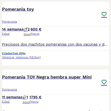
Pomerania toy
Pomerania
14 semanas
2
600 €
Edad
Precio
Sexo
Preciosos dos machitos pomeranias con dos vacunas y desparasitaciones correspondientes a su edad muy cariñosas y juguetones listos para entregar criados en ambiente familiar
Criador
Con Afijo
Valencia
,
Valencia
(59.1km)
8
Pomerania TOY Negra hembra super Mini
Pomerania
11 semanas
1
1795 €
Edad
Precio
Sexo