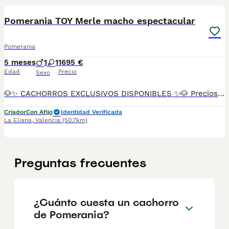
Pomerania TOY Merle macho espectacular
Pomerania
5 meses
1
1
1695 €
Edad
Precio
Sexo
🐶✨ CACHORROS EXCLUSIVOS DISPONIBLES ✨🐶 Preciosos cachorros criados en ambiente familiar, rodeados de amor y cuidados desde el primer día ❤️ Totalmente socializados, cariñosos y acostumbrados al contacto con personas. 📦 Se entregan con todas las garantías: ✔️ Cartilla sanitaria ✔️ Vacunación al día 💉 ✔️ Desparasitación completa ✅ ✔️ Garantía vírica 😷 ✔️ Garantía congénita 👌 ✔️ Contrato de entrega ✍️ 📸 Síguenos en Instagram: @fincapaunais para ver fotos y vídeos reales ⚠️ Disponibilidad limitada ⚠️ Se reservan rápido. 📲 Contacto directo por WhatsApp: 671 454 202 Solo personas responsables
Criador
Con Afijo
Identidad Verificada
La Eliana
,
Valencia
(50.7km)
Preguntas frecuentes
¿Cuánto cuesta un cachorro
de Pomerania?