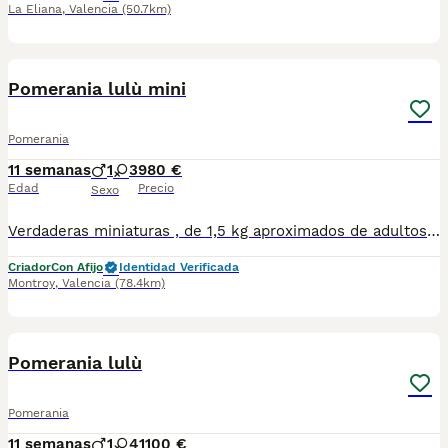
La Eliana
,
Valencia
(50.7km)
7
Pomerania lulù mini
Pomerania
11 semanas
1
3
980 €
Edad
Precio
Sexo
Verdaderas miniaturas , de 1,5 kg aproximados de adultos . Esos perritos son un encanto y con un carácter maravilloso.
Criador
Con Afijo
Identidad Verificada
Montroy
,
Valencia
(78.4km)
3
Pomerania lulù
Pomerania
11 semanas
1
4
1100 €