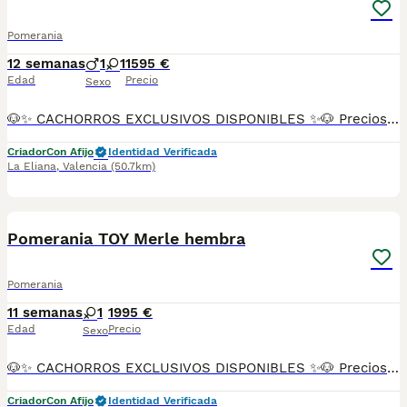
Pomerania
12 semanas
1
1
1595 €
Edad
Precio
Sexo
🐶✨ CACHORROS EXCLUSIVOS DISPONIBLES ✨🐶 Preciosos cachorros criados en ambiente familiar, rodeados de amor y cuidados desde el primer día ❤️ Totalmente socializados, cariñosos y acostumbrados al contacto con personas. 📦 Se entregan con todas las garantías: ✔️ Cartilla sanitaria ✔️ Vacunación al día 💉 ✔️ Desparasitación completa ✅ ✔️ Garantía vírica 😷 ✔️ Garantía congénita 👌 ✔️ Contrato de entrega ✍️ 📸 Síguenos en Instagram: @fincapaunais para ver fotos y vídeos reales ⚠️ Disponibilidad limitada ⚠️ Se reservan rápido. 📲 Contacto directo por WhatsApp: 671 454 202 Solo personas responsables
Criador
Con Afijo
Identidad Verificada
La Eliana
,
Valencia
(50.7km)
16
Pomerania TOY Merle hembra
Pomerania
11 semanas
1
1995 €
Edad
Precio
Sexo
🐶✨ CACHORROS EXCLUSIVOS DISPONIBLES ✨🐶 Preciosos cachorros criados en ambiente familiar, rodeados de amor y cuidados desde el primer día ❤️ Totalmente socializados, cariñosos y acostumbrados al contacto con personas. 📦 Se entregan con todas las garantías: ✔️ Cartilla sanitaria ✔️ Vacunación al día 💉 ✔️ Desparasitación completa ✅ ✔️ Garantía vírica 😷 ✔️ Garantía congénita 👌 ✔️ Contrato de entrega ✍️ 📸 Síguenos en Instagram: @fincapaunais para ver fotos y vídeos reales ⚠️ Disponibilidad limitada ⚠️ Se reservan rápido. 📲 Contacto directo por WhatsApp: 671 454 202 Solo personas responsables
Criador
Con Afijo
Identidad Verificada