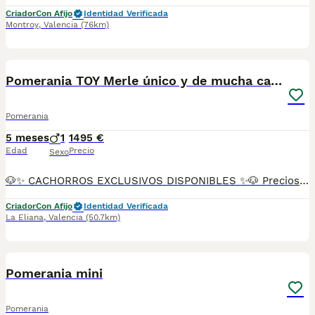
Criador
Con Afijo
Identidad Verificada
Montroy
,
Valencia
(76km)
7
Pomerania TOY Merle único y de mucha calidad
Pomerania
5 meses
1
1495 €
Edad
Precio
Sexo
🐶✨ CACHORROS EXCLUSIVOS DISPONIBLES ✨🐶 Preciosos cachorros criados en ambiente familiar, rodeados de amor y cuidados desde el primer día ❤️ Totalmente socializados, cariñosos y acostumbrados al contacto con personas. 📦 Se entregan con todas las garantías: ✔️ Cartilla sanitaria ✔️ Vacunación al día 💉 ✔️ Desparasitación completa ✅ ✔️ Garantía vírica 😷 ✔️ Garantía congénita 👌 ✔️ Contrato de entrega ✍️ 📸 Síguenos en Instagram: @fincapaunais para ver fotos y vídeos reales ⚠️ Disponibilidad limitada ⚠️ Se reservan rápido. 📲 Contacto directo por WhatsApp: 671 454 202 Solo personas responsables
Criador
Con Afijo
Identidad Verificada
La Eliana
,
Valencia
(50.7km)
3
Pomerania mini
Pomerania