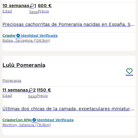
10 semanas
1
600 €
Edad
Precio
Sexo
Preciosas cachorritas de Pomerania nacidas en España. Se entregan desparasitadas interna y externamente, con cartilla sanitaria, dos vacunas al día y revisadas por veterinario. Son muy cariñosas, simpáticas y sociables, criadas en un entorno familiar con mucho cariño. Si deseas más información, fotos o vídeos, escríbeme y déjame tu teléfono de contacto para poder atenderte.
Criador
Identidad Verificada
Batea
,
Tarragona
(134.1km)
5
Lulù Pomerania
Pomerania
11 semanas
2
1150 €
Edad
Precio
Sexo
Últimas dos chicas de la camada, expetaculares miniaturas . Esas perritas vienen de padres mini . Son una verdadera hermosura. Si no te lo crees ven a verlas en personas y verás su verdadero mini tamaño !
Criador
Con Afijo
Identidad Verificada
Montroy
,
Valencia
(78.4km)
5