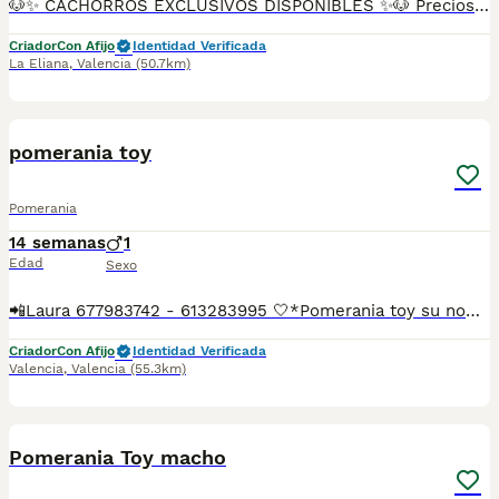
🐶✨ CACHORROS EXCLUSIVOS DISPONIBLES ✨🐶 Preciosos cachorros criados en ambiente familiar, rodeados de amor y cuidados desde el primer día ❤️ Totalmente socializados, cariñosos y acostumbrados al contacto con personas. 📦 Se entregan con todas las garantías: ✔️ Cartilla sanitaria ✔️ Vacunación al día 💉 ✔️ Desparasitación completa ✅ ✔️ Garantía vírica 😷 ✔️ Garantía congénita 👌 ✔️ Contrato de entrega ✍️ 📸 Síguenos en Instagram: @fincapaunais para ver fotos y vídeos reales ⚠️ Disponibilidad limitada ⚠️ Se reservan rápido. 📲 Contacto directo por WhatsApp: 671 454 202 Solo personas responsables
Criador
Con Afijo
Identidad Verificada
La Eliana
,
Valencia
(50.7km)
4
pomerania toy
Pomerania
14 semanas
1
Edad
Sexo
📲Laura 677983742 - 613283995 🤍*Pomerania toy su nombre es Toro*🤍 ¿Buscas un nuevo compañero para tu hogar? ❤️ Tenemos preciosos cachorros listos para encontrar una familia responsable. ✅ Vacunados ✅ Desparasitados ✅ Cartilla sanitaria ✅ Garantías incluidas ✅ Máxima atención y cuidado Se hacen envíos a toda España: Andalucía: Almería, Cádiz, Córdoba, Granada, Huelva, Jaén, Málaga, Sevilla.Aragón: Huesca, Teruel, Zaragoza.Asturias: Oviedo.Baleares: Palma.Canarias: Las Palmas de Gran Canaria, Santa Cruz de Tenerife.Cantabria: Santander.Castilla-La Mancha: Albacete, Ciudad Real, Cuenca, Guadalajara, Toledo.Castilla y León: Ávila, Burgos, León, Palencia, Salamanca, Segovia, Soria, Valladolid, Zamora.Cataluña: Barcelona, Gerona (Girona), Lérida (Lleida), Tarragona.Comunidad Valenciana: Alicante, Castellón de la Plana, Valencia.Extremadura: Badajoz, Cáceres.Galicia: La Coruña (A Coruña), Lugo, Orense (Ourense), Pontevedra.La Rioja: Logroño.Madrid: Madrid.Murcia: Murcia.Navarra: Pamplona.País Vasco: Bilbao (Vizcaya), San Sebastián (Guipúzcoa), Vitoria (Álava). 🐾 Cachorros sanos, sociables y criados con mucho cariño. 📲 ¡Pregunta sin compromiso por disponibilidad, fotos y precios por mensaje privado!
Criador
Con Afijo
Identidad Verificada
Valencia
,
Valencia
(55.3km)
6
Pomerania Toy macho