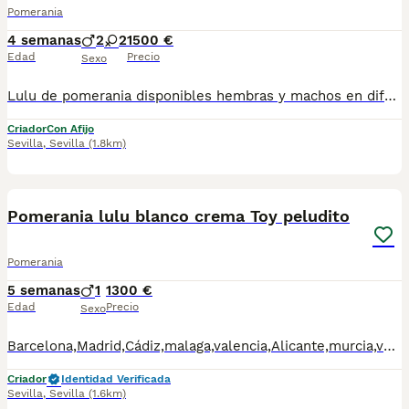
Pomerania
4 semanas
2
2
1500 €
Edad
Precio
Sexo
Lulu de pomerania disponibles hembras y machos en diferentes colores. Criadero particular especializado en la raza. Más información 673 011 600 Se entrega con toda la documentación al dia y garantías. Pvp desde 1.500 - 2.500 según cachorro Excelente calidad, pelaje, tamaño toy.
Criador
Con Afijo
Sevilla
,
Sevilla
(1.8km)
2
1
Pomerania lulu blanco crema Toy peludito
Pomerania
5 semanas
1
1300 €
Edad
Precio
Sexo
Barcelona,Madrid,Cádiz,malaga,valencia,Alicante,murcia,valencia,Lleida,Guipúzcoa, Pontevedra,palma mallorca etc.. se hacen entregas Cachorritos disponibles para ir a su nuevo hogar todos nuestros cachorros se crían en un ambiente familiar y socializan con personas niños y demás por lo que son muy adaptables a su nuevo hogar para más información no duden en contactarme mi nombre es carolina 614156976 fotos videos y demás . Todos nuestros cachorros se entregan con su cartilla de vacunación al día y sus desparasitaciones al día más su respectivo contrato de compra y venta con sus respectivas garantías víricas y genéticas . Precios desde: Hacemos entregas en toda España. Madrid,Barcelona,Alicante, Guipúzcoa,Asturias,Palma de mallorca,Málaga
Criador
Identidad Verificada
Sevilla
,
Sevilla
(1.6km)