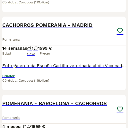
Córdoba
,
Córdoba
(119.4km)
1
CACHORROS POMERANIA - MADRID
Pomerania
14 semanas
1
1
599 €
Edad
Precio
Sexo
Entrega en toda España Cartilla veterinaria al día Vacunados!!!!! y desparasitados según edad Microchip incluido Revisados por veterinario Cachorros socializados y acostumbrados al contacto humano Asesoramiento antes y después de la entrega 670864332 ADEMAS NO COBRAMOS NI UN EURO POR ADELANTADO , PASA QUE PAGAS Y LUEGO NO TE LLEGA NADA !!!!! los cachorros están socializados y en perfectas condiciones , mejor escríbenos al what y te detallamos info si quieres tener una buena experiencia este es tu sitio. . GRACIAS .......................................................................
Criador
Córdoba
,
Córdoba
(119.4km)
1
POMERANIA - BARCELONA - CACHORROS
Pomerania
4 meses
1
1
599 €