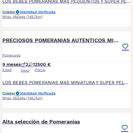
LOS BEBES POMERANIAS MAS PEQUEÑITOS Y SUPER PELUDITOS, CHATITOS, DESCENDIENTES DE CAMPEONES Y MULTICAMPEONES, MAXIMA CALIDAD Y CRIADOS EN UN AMBIENTE COMPLETAMENTE FAMILIAR. GARANTIAS SANITARIAS Y CONTRATO DE OMPRA. MAXIMAS GARANTIAS Y CALIDAD
Criador
Identidad Verificada
Mijas
,
Málaga
(148.7km)
7
PRECIOSOS POMERANIAS AUTENTICOS MINIATURA
Pomerania
9 meses
2
1
2500 €
Edad
Precio
Sexo
LOS BEBES POMERANIAS MAS MINIATURA Y SUPER PELUDITOS, CHATITOS, DESCENDIENTES DE CAMPEONES Y MULTICAMPEONES, MAXIMA CALIDAD Y CRIADOS EN UN AMBIENTE COMPLETAMENTE FAMILIAR. GARANTIAS SANITARIAS Y CONTRATO DE OMPRA. MAXIMAS GARANTIAS Y CALIDAD. PRECIO DESDE 2.500€
Criador
Identidad Verificada
Mijas
,
Málaga
(148.7km)
12
3
Alta selección de Pomeranias