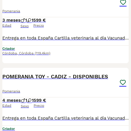
Pomerania
3 meses
1
1
599 €
Edad
Precio
Sexo
Entrega en toda España Cartilla veterinaria al día Vacunados y desparasitados según edad Microchip incluido Revisados por veterinario Cachorros socializados y acostumbrados al contacto humano Asesoramiento antes y después de la entrega ADEMAS NO COBRAMOS NI UN EURO POR ADELANTADO , PASA QUE PAGAS Y LUEGO NO TE LLEGA NADA !!!!! los cachorros están socializados y en perfectas condiciones , mejor escríbenos al what y te detallamos info si quieres tener una buena experiencia este es tu sitio. . GRACIAS610864702 , escribeme y te detallo información , gracias .....................
Criador
Córdoba
,
Córdoba
(119.4km)
1
POMERANIA TOY - CADIZ - DISPONIBLES
Pomerania
4 meses
1
1
599 €
Edad
Precio
Sexo
Entrega en toda España Cartilla veterinaria al día Vacunados y desparasitados según edad Microchip incluido Revisados por veterinario Cachorros socializados y acostumbrados al contacto humano Asesoramiento antes y después de la entrega 610864702 ADEMAS NO COBRAMOS NI UN EURO POR ADELANTADO , PASA QUE PAGAS Y LUEGO NO TE LLEGA NADA !!!!! los cachorros están socializados y en perfectas condiciones , mejor escríbenos al what y te detallamos info si quieres tener una buena experiencia este es tu sitio. . GRACIAS ....................................................................... SALUDOS GRAX
Criador