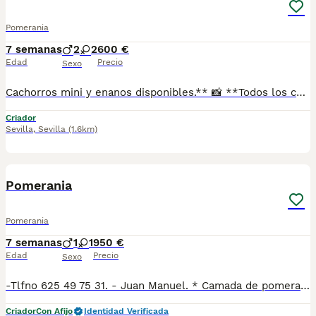
Pomerania
7 semanas
2
2
600 €
Edad
Precio
Sexo
Cachorros mini y enanos disponibles.** 📸 **Todos los cachorros disponibles están publicados en nuestra web**, donde podrás ver fotos actualizadas, información y disponibilidad. ✅ Se entregan con: ✔ Cartilla veterinaria. ✔ Vacunas al día según la edad. ✔ Pienso para los primeros días. ✔ Contrato de compra. ✔ Garantía. 🚚 **Envíos con pago a la entrega** para mayor comodidad y tranquilidad. 📍 Enviamos a: Andalucía, Madrid, Cataluña, Comunidad Valenciana, Murcia, Aragón, Castilla-La Mancha, Castilla y León, Extremadura, Galicia, Asturias, Cantabria, País Vasco, Navarra y La Rioja. 📞 Teléfono y WhatsApp: **621 31 88 32** 🌐 Web: https://www.mundochihuahua.es
Criador
Sevilla
,
Sevilla
(1.6km)
9
Pomerania
Pomerania
7 semanas
1
1
950 €
Edad
Precio
Sexo
-Tlfno 625 49 75 31. - Juan Manuel. * Camada de pomerania hembra disponible. * Un macho merle con un ojo azul. * Una hembra canela y manchas merles con los ojos azules. * Se entregan vacunados y desparasitados con cartilla veterinaria. * Revisión veterinaria completa con test de Parvo y coronavirus para garantizar que están sanos.
Criador
Con Afijo
Identidad Verificada