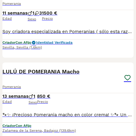
Pomerania
11 semanas
1
3
1500 €
Edad
Precio
Sexo
Soy criadora especializada en Pomeranias ( sólo esta raza),comprometida con el bienestar, la salud y el carácter de cada uno de mis pequeños. Tengo camadas disponibles, criadas con dedicación, seguimiento veterinario y cuidados personalizados desde el primer día. ✔️ Cría responsable: selecciono cuidadosamente a los padres para garantizar cachorros sanos, equilibrados y fieles al estándar. ✔️ Experiencia demostrable: llevo años dedicándome a esta raza, y conozco profundamente su genética, cuidados y socialización. ✔️ Transparencia total: puedo mostrarte mi página, donde encontrarás referencias reales de clientes de muchos años, fotos, actualizaciones y testimonios que avalan mi trabajo. ✔️ Acompañamiento continuo: no solo entrego un cachorro; acompaño a cada familia antes, durante y después de la adopción para asegurar una adaptación perfecta. ✔️ Cachorros criados en ambiente familiar: reciben cariño, socialización temprana y estímulos adecuados, lo que se nota en su carácter dulce y seguro. Si buscas un Pomerania sano, bien cuidado y criado con amor y profesionalidad, estaré encantada de ayudarte a encontrar tu nuevo compañero. Pilar’s Poms 686364138
Criador
Con Afijo
Identidad Verificada
Sevilla
,
Sevilla
(1.6km)
3
1
LULÚ DE POMERANIA Macho
Pomerania
13 semanas
1
850 €
Edad
Precio
Sexo
🐾✨ ¡Precioso Pomerania macho en color crema! ✨🐾 Un cachorrito muy pequeñito, tranquilo y súper cariñoso 🥰. Criado en ambiente familiar, lleno de mimos, lo que lo hace muy bueno y sociable. 📅 Nacido el 6 de mayo 💉 Se entregará con vacunas y desparasitaciones al día 📌 Ya disponible para reserva Es un peludito dulce, listo y absolutamente irresistible 💛, ideal para quien busca un compañero fiel y adorable. 📩 ¡Escríbenos sin compromiso para más info! 642997300
Criador
Con Afijo
Zalamea de la Serena
,
Badajoz
(139.6km)