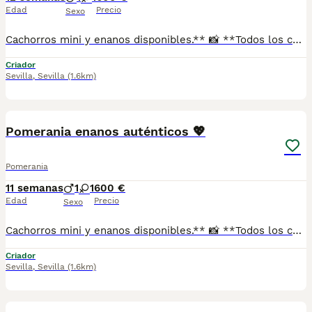
Edad
Precio
Sexo
Cachorros mini y enanos disponibles.** 📸 **Todos los cachorros disponibles están publicados en nuestra web**, donde podrás ver fotos actualizadas, información y disponibilidad. ✅ Se entregan con: ✔ Cartilla veterinaria. ✔ Vacunas al día según la edad. ✔ Pienso para los primeros días. ✔ Contrato de compra. ✔ Garantía. 🚚 **Envíos con pago a la entrega** para mayor comodidad y tranquilidad. 📍 Enviamos a: Andalucía, Madrid, Cataluña, Comunidad Valenciana, Murcia, Aragón, Castilla-La Mancha, Castilla y León, Extremadura, Galicia, Asturias, Cantabria, País Vasco, Navarra y La Rioja. 📞 Teléfono y WhatsApp: **621 31 88 32** 🌐 Web: https://www.mundochihuahua.es
Criador
Sevilla
,
Sevilla
(1.6km)
1
Pomerania enanos auténticos 💖
Pomerania
11 semanas
1
1
600 €
Edad
Precio
Sexo
Cachorros mini y enanos disponibles.** 📸 **Todos los cachorros disponibles están publicados en nuestra web**, donde podrás ver fotos actualizadas, información y disponibilidad. ✅ Se entregan con: ✔ Cartilla veterinaria. ✔ Vacunas al día según la edad. ✔ Pienso para los primeros días. ✔ Contrato de compra. ✔ Garantía. 🚚 **Envíos con pago a la entrega** para mayor comodidad y tranquilidad. 📍 Enviamos a: Andalucía, Madrid, Cataluña, Comunidad Valenciana, Murcia, Aragón, Castilla-La Mancha, Castilla y León, Extremadura, Galicia, Asturias, Cantabria, País Vasco, Navarra y La Rioja. 📞 Teléfono y WhatsApp: **621 31 88 32** 🌐 Web: https://www.mundochihuahua.es
Criador
Sevilla
,
Sevilla
(1.6km)
1