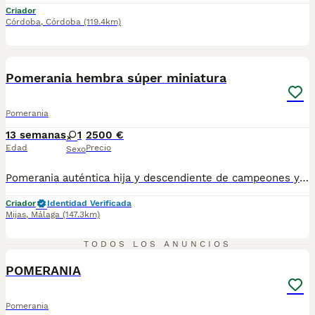
Criador
Córdoba
,
Córdoba
(119.4km)
5
BOOST
Pomerania hembra súper miniatura
Pomerania
13 semanas
1
2500 €
Edad
Precio
Sexo
Pomerania auténtica hija y descendiente de campeones y multicampeones. Chata, peluda y súper súper miniatura. Lista para entregar. Maxima calidad y precio especial verano!!!
Criador
Identidad Verificada
Mijas
,
Málaga
(147.3km)
20
1
TODOS LOS ANUNCIOS
POMERANIA
Pomerania