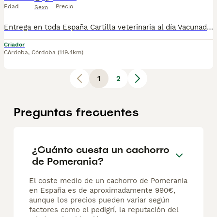
Edad
Precio
Sexo
Entrega en toda España Cartilla veterinaria al día Vacunados y desparasitados según edad Microchip incluido Revisados por veterinario Cachorros socializados y acostumbrados al contacto humano Asesoramiento antes y después de la entrega 670864332 ADEMAS NO COBRAMOS NI UN EURO POR ADELANTADO , PASA QUE PAGAS Y LUEGO NO TE LLEGA NADA !!!!! los cachorros están socializados y en perfectas condiciones , mejor escríbenos al what y te detallamos info si quieres tener una buena experiencia este es tu sitio. . GRACIAS .......................................................................
Criador
Córdoba
,
Córdoba
(119.4km)
1
2
Preguntas frecuentes
¿Cuánto cuesta un cachorro
de Pomerania?
El coste medio de un cachorro de Pomerania
en España es de aproximadamente 990€,
aunque los precios pueden variar según
factores como el pedigrí, la reputación del