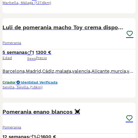
Marbella
,
Málaga
(137.6km)
3
1
Luli de pomerania macho Toy crema disponible
Pomerania
5 semanas
1
1300 €
Edad
Precio
Sexo
Barcelona,Madrid,Cádiz,malaga,valencia,Alicante,murcia,valencia,Lleida,Guipúzcoa, Pontevedra,palma mallorca etc.. se hacen entregas Cachorritos disponibles para ir a su nuevo hogar todos nuestros cachorros se crían en un ambiente familiar y socializan con personas niños y demás por lo que son muy adaptables a su nuevo hogar para más información no duden en contactarme mi nombre es carolina 614156976 fotos videos y demás . Todos nuestros cachorros se entregan con su cartilla de vacunación al día y sus desparasitaciones al día más su respectivo contrato de compra y venta con sus respectivas garantías víricas y genéticas . Precios desde: Hacemos entregas en toda España. Madrid,Barcelona,Alicante, Guipúzcoa,Asturias,Palma de mallorca,Málaga
Criador
Identidad Verificada
Sevilla
,
Sevilla
(1.6km)
1
Pomerania enano blancos 💓
Pomerania
12 semanas
1
1
600 €