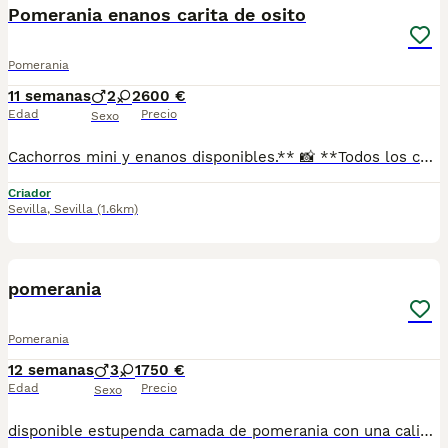
Pomerania enanos carita de osito
Pomerania
11 semanas
2
2
600 €
Edad
Precio
Sexo
Cachorros mini y enanos disponibles.** 📸 **Todos los cachorros disponibles están publicados en nuestra web**, donde podrás ver fotos actualizadas, información y disponibilidad. ✅ Se entregan con: ✔ Cartilla veterinaria. ✔ Vacunas al día según la edad. ✔ Pienso para los primeros días. ✔ Contrato de compra. ✔ Garantía. 🚚 **Envíos con pago a la entrega** para mayor comodidad y tranquilidad. 📍 Enviamos a: Andalucía, Madrid, Cataluña, Comunidad Valenciana, Murcia, Aragón, Castilla-La Mancha, Castilla y León, Extremadura, Galicia, Asturias, Cantabria, País Vasco, Navarra y La Rioja. 📞 Teléfono y WhatsApp: **621 31 88 32** 🌐 Web: https://www.mundochihuahua.es
Criador
Sevilla
,
Sevilla
(1.6km)
16
pomerania
Pomerania
12 semanas
3
1
750 €
Edad
Precio
Sexo
disponible estupenda camada de pomerania con una calidad impresionante cara oso para lo mas exigentes en esta raza con mucho pelo super juguetones y cariñoso hay hembra y machos estan vacunados desparasitado y con la cartilla del veterinario hacemos envio a toda españa con posibilidad de contrarembolso llamano y te informamos cachorros criado en ambiente familiar