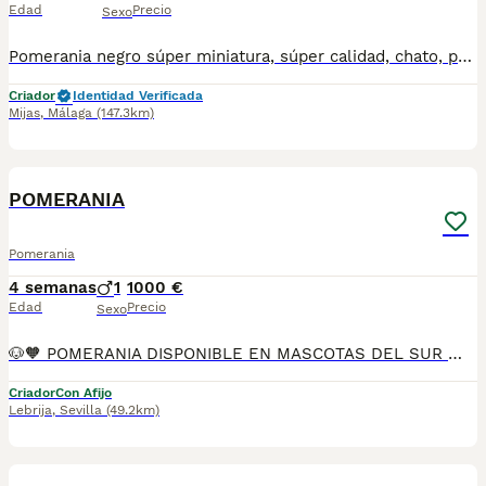
Edad
Precio
Sexo
Pomerania negro súper miniatura, súper calidad, chato, pequeño y con muchísimo pelo, auténtico Pomerania, hijo y descendiente de campeones y multicampeones. Listo para entregar con contrato y garantías por escrito.
Criador
Identidad Verificada
Mijas
,
Málaga
(147.3km)
9
POMERANIA
Pomerania
4 semanas
1
1000 €
Edad
Precio
Sexo
🐶🧡 POMERANIA DISPONIBLE EN MASCOTAS DEL SUR 🧡🐶 ¿Te gustaría compartir tu vida con un pequeño compañero lleno de alegría y ternura? En Mascotas del Sur tenemos disponible un precioso Pomerania, criado con mucho cariño, atención personalizada y en un ambiente familiar desde sus primeros días. Somos un criadero con Núcleo Zoológico autorizado, licencia de apertura y código de explotación, ofreciendo confianza, transparencia y todas las garantías para que puedas incorporar a tu familia un cachorro criado de forma responsable. 📍 Ubicados en Sevilla 📞 611 723 226 📸 Instagram: @mimascotasdelsur057 Descubre más fotos y vídeos reales de nuestros cachorros. Nuestro cachorro se entrega: ✅ Revisado por veterinario. ✅ Con microchip. ✅ Pasaporte y cartilla sanitaria. ✅ Vacunado y desparasitado. ✅ Contrato con garantías víricas y congénitas. 🚚 Realizamos envíos a toda España. (El coste del transporte no está incluido en el precio del cachorro). También ofrecemos: 🏡 Recogida en nuestras instalaciones. 📱 Videollamada para conocer al cachorro antes de realizar la reserva. 🔒 Posibilidad de reserva y pago contrareembolso. 💶 El precio publicado en el anuncio es el precio real. 🐾 Nuestros Pomeranias crecen rodeados de cariño, con una excelente socialización y todos los cuidados necesarios para convertirse en compañeros felices, equilibrados y perfectamente adaptados a su nuevo hogar. Solo atendemos a personas realmente interesadas en ofrecer un hogar responsable, lleno de amor y cuidados para toda la vida. #Pomerania #Pomeranian #SpitzAleman #PomeraniaEspaña #CachorroPomerania #PerrosDeCompañia #MascotasDelSur057 #MascotasDelSur #CachorrosSevilla #CriaderoAutorizado #NucleoZoologico #CachorrosConAmor #PerrosFelices #CachorrosEspaña #AmorAnimal
Criador
Con Afijo
Lebrija
,
Sevilla
(49.2km)
3