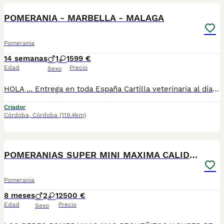
POMERANIA - MARBELLA - MALAGA
Pomerania
14 semanas
1
1
599 €
Edad
Precio
Sexo
HOLA ... Entrega en toda España Cartilla veterinaria al día Vacunados y desparasitados según edad Microchip incluido Revisados por veterinario Cachorros socializados y acostumbrados al contacto humano Asesoramiento antes y después de la entrega 670864332 ADEMAS NO COBRAMOS NI UN EURO POR ADELANTADO , PASA QUE PAGAS Y LUEGO NO TE LLEGA NADA !!!!! los cachorros están socializados y en perfectas condiciones , mejor escríbenos al what y te detallamos info si quieres tener una buena experiencia este es tu sitio. . GRACIAS .......................................................................
Criador
Córdoba
,
Córdoba
(119.4km)
6
POMERANIAS SUPER MINI MAXIMA CALIDAD
Pomerania
8 meses
2
1
2500 €
Edad
Precio
Sexo