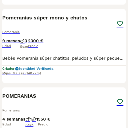
8
Pomeranias súper mono y chatos
Pomerania
9 meses
3
2300 €
Edad
Precio
Sexo
Bebés Pomerania súper chatitos, peludos y súper pequeñitos Listos para entregar, 3,5 meses Con contrato de compra y de garantías de salud Vacunados al día y desparasitados Salud revisada por veterinarios
Criador
Identidad Verificada
Mijas
,
Málaga
(148.7km)
3
1
POMERANIAS
Pomerania
4 semanas
1
1
550 €
Edad
Precio
Sexo