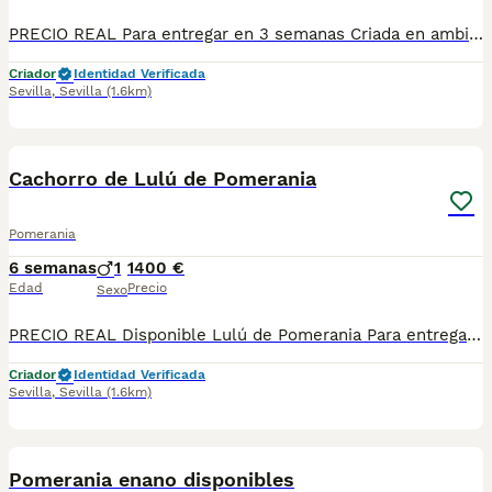
PRECIO REAL Para entregar en 3 semanas Criada en ambiente familiar Se entrega vacunada y desparasitada con su cartilla sanitaria y su contrato de garantía vírica y congénita Se envía a toda España con la opción de pagar contra reembolso: Madrid, Barcelona, Valencia, Cádiz, Lleida, Málaga, Jaén, Córdoba, Pamplona, Tarragona, Girona, Galicia, Zaragoza, Murcia, La Rioja, Salamanca, Badajoz…
Criador
Identidad Verificada
Sevilla
,
Sevilla
(1.6km)
1
Cachorro de Lulú de Pomerania
Pomerania
6 semanas
1
1400 €
Edad
Precio
Sexo
PRECIO REAL Disponible Lulú de Pomerania Para entregar en 4 semanas Criado en ambiente familiar Se entrega vacunado y desparasitado con su cartilla sanitaria y su contrato de garantía vírica y congénita Se envían a toda España con la opción de pagar contra reembolso: Cádiz, Málaga, Madrid, Barcelona, Salamanca, Badajoz, La Rioja, Lleida, Huesca, Huelva, Jaén, Córdoba, Islas Baleares, Valencia, Castellón, Murcia, Tarragona, Girona, Galicia, Zaragoza, Granada, Pamplona… Teléfono de contacto: 661154732
Criador
Identidad Verificada
Sevilla
,
Sevilla
(1.6km)
1
Pomerania enano disponibles