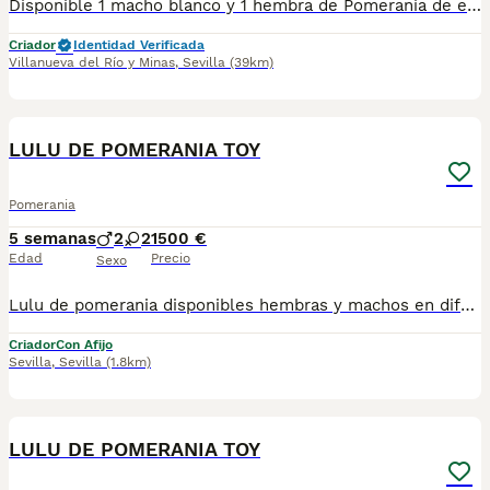
Disponible 1 macho blanco y 1 hembra de Pomerania de excelente calidad, están listos para entregar, tienen 3 meses, van con su vacuna y cartilla, hay disponibilidad de envío, más información al privado!! Hembra 700€ Macho 600€
Criador
Identidad Verificada
Villanueva del Río y Minas
,
Sevilla
(39km)
3
LULU DE POMERANIA TOY
Pomerania
5 semanas
2
2
1500 €
Edad
Precio
Sexo
Lulu de pomerania disponibles hembras y machos en diferentes colores. Criadero particular especializado en la raza. Más información 673 011 600 Se entrega con toda la documentación al dia y garantías. Pvp desde 1.500 - 2.500 según cachorro Excelente calidad, pelaje, tamaño toy.
Criador
Con Afijo
Sevilla
,
Sevilla
(1.8km)
3
LULU DE POMERANIA TOY