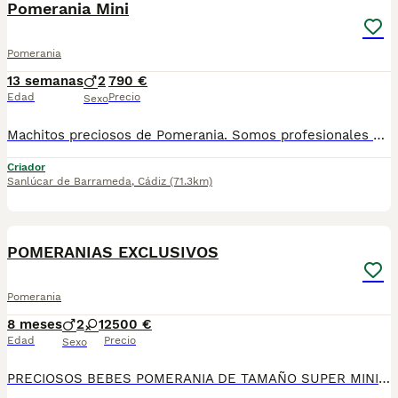
Pomerania Mini
Pomerania
13 semanas
2
790 €
Edad
Precio
Sexo
Machitos preciosos de Pomerania. Somos profesionales con años de experiencia. Diariamente mimamos y supervisamos a nuestros cachorritos. Entregamos con Revisión Veterinaria, Factura de compra, garantía vírica, formulario de reconocimiento de raza pura, junto con su cartilla de vacunación y desparasitacion al día de la entrega. Hacemos envíos a toda la península y Baleares mediante servicio propio de transporte. Posibilidad de pago contrareembolso. Para más información no dude en contactar con nosotros. TLF: 649297709. Solo atiendo wasap o tlf. Gracias
Criador
Sanlúcar de Barrameda
,
Cádiz
(71.3km)
6
POMERANIAS EXCLUSIVOS
Pomerania
8 meses
2
1
2500 €
Edad
Precio
Sexo
PRECIOSOS BEBES POMERANIA DE TAMAÑO SUPER MINIATURA Y MUCHO PELITO, CHATITOS Y CON MUCHA CALIDAD. CONTRATO DE COMPRA Y DE GARANTIAS DE SALUD. MAXIMA CALIDAD Y GARANTIAS. PRECIO DESDE 2.500€