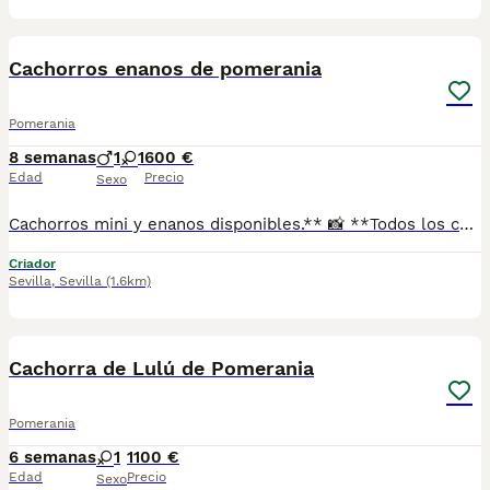
1
Cachorros enanos de pomerania
Pomerania
8 semanas
1
1
600 €
Edad
Precio
Sexo
Cachorros mini y enanos disponibles.** 📸 **Todos los cachorros disponibles están publicados en nuestra web**, donde podrás ver fotos actualizadas, información y disponibilidad. ✅ Se entregan con: ✔ Cartilla veterinaria. ✔ Vacunas al día según la edad. ✔ Pienso para los primeros días. ✔ Contrato de compra. ✔ Garantía. 🚚 **Envíos con pago a la entrega** para mayor comodidad y tranquilidad. 📍 Enviamos a: Andalucía, Madrid, Cataluña, Comunidad Valenciana, Murcia, Aragón, Castilla-La Mancha, Castilla y León, Extremadura, Galicia, Asturias, Cantabria, País Vasco, Navarra y La Rioja. 📞 Teléfono y WhatsApp: **621 31 88 32** 🌐 Web: https://www.mundochihuahua.es
Criador
Sevilla
,
Sevilla
(1.6km)
1
Cachorra de Lulú de Pomerania
Pomerania
6 semanas
1
1100 €
Edad
Precio
Sexo