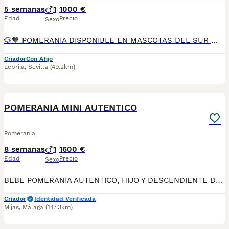
5 semanas
1
1000 €
Edad
Precio
Sexo
🐶🧡 POMERANIA DISPONIBLE EN MASCOTAS DEL SUR 🧡🐶 Si buscas un compañero pequeño, elegante y con un carácter encantador, en Mascotas del Sur tenemos disponible un precioso Pomerania, criado con mucho cariño, atención personalizada y en un ambiente familiar desde sus primeros días de vida. Somos un criadero con Núcleo Zoológico autorizado, licencia de apertura y código de explotación, ofreciendo confianza, transparencia y todas las garantías para que puedas incorporar a tu familia un cachorro criado de forma responsable. 📍 Ubicados en Sevilla 📞 611 723 226 📸 Instagram: @mimascotasdelsur057 Descubre más fotos y vídeos reales de nuestros cachorros. Nuestro cachorro se entrega: ✅ Revisado por veterinario. ✅ Con microchip. ✅ Pasaporte y cartilla sanitaria. ✅ Vacunado y desparasitado. ✅ Contrato con garantías víricas y congénitas. 🚚 Realizamos envíos a toda España. (El coste del transporte no está incluido en el precio del cachorro). También ofrecemos: 🏡 Recogida en nuestras instalaciones. 📱 Videollamada para conocer al cachorro antes de realizar la reserva. 🔒 Posibilidad de reserva y pago contrareembolso. 💶 El precio publicado en el anuncio es el precio real. 🐾 Nuestros Pomeranias crecen rodeados de cariño, atención diaria y una excelente socialización, favoreciendo un carácter equilibrado y una adaptación sencilla a su nuevo hogar. Solo atendemos a personas realmente interesadas en ofrecer un hogar responsable, lleno de amor, respeto y cuidados para toda la vida. #Pomerania #Pomeranian #SpitzAleman #PomeraniaEspaña #CachorroPomerania #PerrosDeCompañia #MascotasDelSur057 #MascotasDelSur #CachorrosSevilla #CriaderoAutorizado #NucleoZoologico #CachorrosConAmor #PerrosFelices #CachorrosEspaña #AmorAnimal
Criador
Con Afijo
Lebrija
,
Sevilla
(49.2km)
1
PRO
POMERANIA MINI AUTENTICO
Pomerania
8 semanas
1
1600 €
Edad
Precio
Sexo
BEBE POMERANIA AUTENTICO, HIJO Y DESCENDIENTE DE CAMPEONES, MACHO. TAMAÑO PEQUEÑO , COLOR NARANJA. EXCELENTE CALIDAD A PRECIO EXCEPCIONAL ESPECIAL AGOSTO. PRECIO DESDE 1.600. PARA MAS INFO AL 633724800 WHATSAPP
Criador
Identidad Verificada
Mijas
,
Málaga
(147.3km)
2