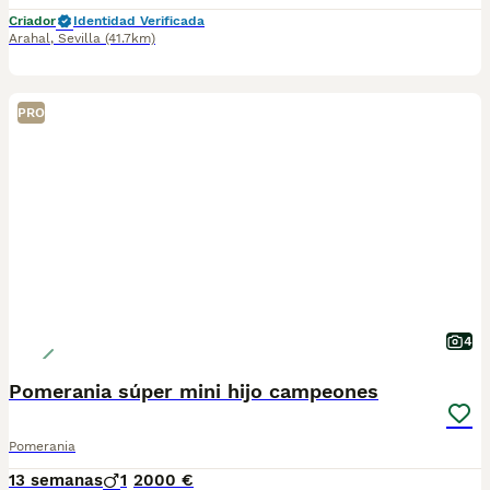
Criador
Identidad Verificada
Arahal
,
Sevilla
(41.7km)
PRO
4
Pomerania súper mini hijo campeones
Pomerania
13 semanas
1
2000 €