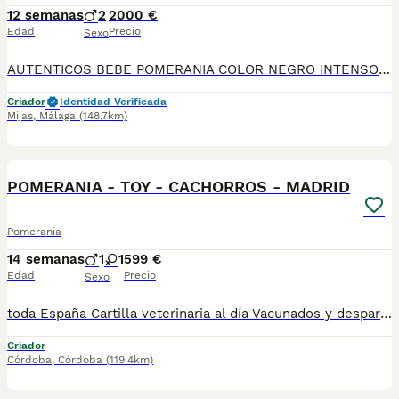
12 semanas
2
2000 €
Edad
Precio
Sexo
AUTENTICOS BEBE POMERANIA COLOR NEGRO INTENSO Y SIN MARCAS, DESCENDIENTE DE CAMPEONES Y MULTICAMPEONES, TAMAÑO SUPER MINI, LOS MAS PEQUEÑOS Y PELUDITOS, CHATITOS, CALIDAD TOP. PADRES IMPORTADOS DE LOS MEJORES CRIADORES DEL MUNDO. PRECIO ESPECIAL RESERVANDO AHORA PARA ENTREGAR EN JULIO. MAS INFO POR WHATSAPP AL 633724800
Criador
Identidad Verificada
Mijas
,
Málaga
(148.7km)
1
POMERANIA - TOY - CACHORROS - MADRID
Pomerania
14 semanas
1
1
599 €
Edad
Precio
Sexo
toda España Cartilla veterinaria al día Vacunados y desparasitados según edad Microchip incluido Revisados por veterinario Cachorros socializados y acostumbrados al contacto humano Asesoramiento antes y después de la entrega 670864332 ADEMAS NO COBRAMOS NI UN EURO POR ADELANTADO , PASA QUE PAGAS Y LUEGO NO TE LLEGA NADA !!!!! los cachorros están socializados y en perfectas condiciones , mejor escríbenos al what y te detallamos info si quieres tener una buena experiencia este es tu sitio. . GRACIAS .......................................................................
Criador
Córdoba
,
Córdoba
(119.4km)
1