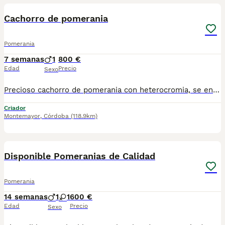
Cachorro de pomerania
Pomerania
7 semanas
1
800 €
Edad
Precio
Sexo
Precioso cachorro de pomerania con heterocromia, se entrega con 3 vacunas, microchip y test vírico. Preferible entrega en persona, se pueden ver a los padres
Criador
Montemayor
,
Córdoba
(118.9km)
9
Disponible Pomeranias de Calidad
Pomerania
14 semanas
1
1
600 €
Edad
Precio
Sexo