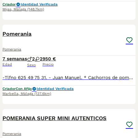
Criador
Identidad Verificada
Mijas
,
Málaga
(148.7km)
24
2
Pomerania
Pomerania
7 semanas
2
2
950 €
Edad
Precio
Sexo
-Tlfno 625 49 75 31. - Juan Manuel. * Cachorros de pomerania super pequeños de colores exóticos. * Nuestros cachorros se entregan vacunados y desparasitados con cartilla veterinaria. * Se crían en ambiente familiar y sociabilizados con niños y con otros perros.
Criador
Con Afijo
Identidad Verificada
Marbella
,
Málaga
(137.6km)
2
POMERANIA SUPER MINI AUTENTICOS
Pomerania