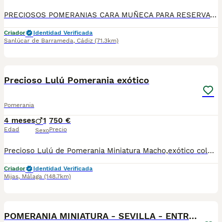
PRECIOSOS POMERANIAS CARA MUÑECA PARA RESERVA HAY UN MACHO PANDITA Y OTRA HENBRITA NEGRA SE ENTREGAN CON 2 MESES CON PRIMERA VACUNA DESPARACITACION INTERNA Y GARANTIA QUIERES UN PELUCHE? HABLANOS😊😊 ENVIAMOS A TODA ESPAÑA🇪🇦 ATENDEMOS MENSAJES 624 08 20 74
Criador
Identidad Verificada
Sanlúcar de Barrameda
,
Cádiz
(71.3km)
2
Precioso Lulú Pomerania exótico
Pomerania
4 meses
1
750 €
Edad
Precio
Sexo
Precioso Lulú de Pomerania Miniatura Macho,exótico color chocolate ojos verdes,3 meses,mut chatito,perrito de capricho,se entrega con revision veterinaria, cartilla, vacunas y desparasitaciones al día,Listo para encontrar una Buena Familia que lo Cuide como Merece.No se envía, sólo se entrega en persona.
Criador
Identidad Verificada
Mijas
,
Málaga
(148.7km)
1
POMERANIA MINIATURA - SEVILLA - ENTREGA