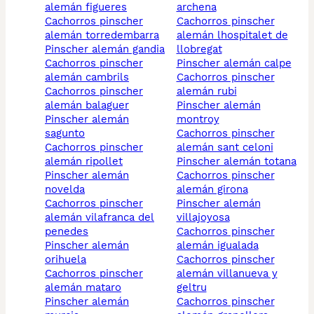
alemán figueres
archena
cachorros pinscher
cachorros pinscher
alemán torredembarra
alemán lhospitalet de
pinscher alemán gandia
llobregat
cachorros pinscher
pinscher alemán calpe
alemán cambrils
cachorros pinscher
cachorros pinscher
alemán rubi
alemán balaguer
pinscher alemán
pinscher alemán
montroy
sagunto
cachorros pinscher
cachorros pinscher
alemán sant celoni
alemán ripollet
pinscher alemán totana
pinscher alemán
cachorros pinscher
novelda
alemán girona
cachorros pinscher
pinscher alemán
alemán vilafranca del
villajoyosa
penedes
cachorros pinscher
pinscher alemán
alemán igualada
orihuela
cachorros pinscher
cachorros pinscher
alemán villanueva y
alemán mataro
geltru
pinscher alemán
cachorros pinscher