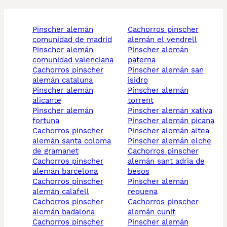
pinscher alemán
cachorros pinscher
comunidad de madrid
alemán el vendrell
pinscher alemán
pinscher alemán
comunidad valenciana
paterna
cachorros pinscher
pinscher alemán san
alemán cataluna
isidro
pinscher alemán
pinscher alemán
alicante
torrent
pinscher alemán
pinscher alemán xativa
fortuna
pinscher alemán picana
cachorros pinscher
pinscher alemán altea
alemán santa coloma
pinscher alemán elche
de gramanet
cachorros pinscher
cachorros pinscher
alemán sant adria de
alemán barcelona
besos
cachorros pinscher
pinscher alemán
alemán calafell
requena
cachorros pinscher
cachorros pinscher
alemán badalona
alemán cunit
cachorros pinscher
pinscher alemán