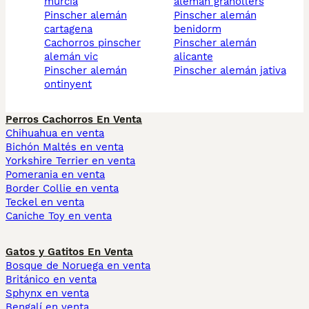
murcia
alemán granollers
pinscher alemán
pinscher alemán
cartagena
benidorm
cachorros pinscher
pinscher alemán
alemán vic
alicante
pinscher alemán
pinscher alemán jativa
ontinyent
Perros Cachorros En Venta
Chihuahua en venta
Bichón Maltés en venta
Yorkshire Terrier en venta
Pomerania en venta
Border Collie en venta
Teckel en venta
Caniche Toy en venta
Gatos y Gatitos En Venta
Bosque de Noruega en venta
Británico en venta
Sphynx en venta
Bengalí en venta