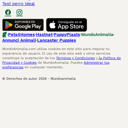
Test perro ideal
Pets4Homes
Hastnet
PuppyPlaats
MundoAnimalia
Annunci Animali
Lancaster Puppies
MundoAnimalia.com utiliza cookies en este sitio para mejorar tu
experiencia de usuario. El uso de este sitio web y otros servicios
constituye la aceptación de los
Términos y Condiciones
y
la Política de
Privacidad y Cookies
de MundoAnimalia. Puedes
Administrar tus
preferencias
en cualquier momento.
© Derechos de autor
2026
-
Mundoanimalia