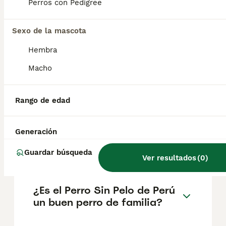
representaciones en la iconografía del
Perros con Pedigree
Antiguo Perú indicarían que su rol en la
sociedad era el de acompañante del ser
Sexo de la mascota
humano. Además, es considerado Patrimonio
Nacional según Resolución Ministerial N°
Hembra
346.
Macho
¿Qué raza de perro sin pelo
existe en Perú?
Rango de edad
Generación
¿Cuánto cuesta un perro
peruano en España?
Guardar búsqueda
Ver resultados
(
0
)
¿Es el Perro Sin Pelo de Perú
un buen perro de familia?