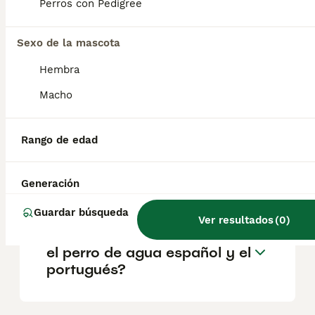
perro guardián para su hogar y, aunque
Perros con Pedigree
tiende a ser muy terco si no se le motiva
correctamente, suele obedecer fácilmente a
sus seres queridos.
Sexo de la mascota
Hembra
¿Cuánto cuesta un perro de
Macho
agua portugués?
Rango de edad
¿El perro de agua portugués
ladra mucho?
Generación
Guardar búsqueda
Ver resultados
(
0
)
¿Qué diferencias hay entre
el perro de agua español y el
portugués?