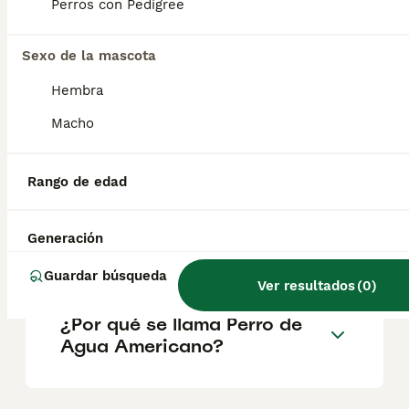
perfecto cazador de aves acuáticas y muy
Perros con Pedigree
amigable. Sin embargo, el Lagotto
Romagnolo es un gran detector de trufas.
De hecho es el único perro reconocido
Sexo de la mascota
especial para esta tarea.
Hembra
Macho
¿Cuánto cuesta un Perro de
Agua Americano en España?
Rango de edad
¿Qué es el Perro de Agua
Generación
Americano?
Guardar búsqueda
Ver resultados
(
0
)
¿Por qué se llama Perro de
Agua Americano?