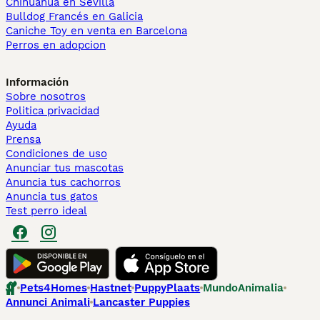
Chihuahua en Sevilla
Bulldog Francés en Galicia
Caniche Toy en venta en Barcelona
Perros en adopcion
Información
Sobre nosotros
Politica privacidad
Ayuda
Prensa
Condiciones de uso
Anunciar tus mascotas
Anuncia tus cachorros
Anuncia tus gatos
Test perro ideal
Pets4Homes
Hastnet
PuppyPlaats
MundoAnimalia
Annunci Animali
Lancaster Puppies