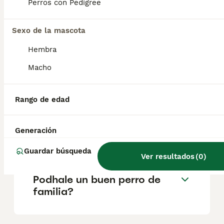
Originarios de la región de Podhale, estos
Perros con Pedigree
perros pastores han sido criados durante
siglos para proteger y vigilar rebaños de
ovejas en condiciones adversas.
Sexo de la mascota
Hembra
¿Cuánto cuesta un perro
Macho
pastor polaco?
Rango de edad
¿Cuáles son los 3 tipos de
Pastor Belga?
Generación
Guardar búsqueda
Ver resultados
(
0
)
¿Es el Pastor Polaco de
Podhale un buen perro de
familia?