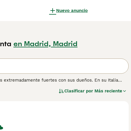
Nuevo anuncio
nta
en Madrid, Madrid
 extremadamente fuertes con sus dueños. En su Italia
mbién son conocidos por ser perros de familia y compañeros
Clasificar por
Más reciente
rte de la familia y de participar en todo lo que sucede a
res de muchas personas desde que aparecieron por primera
remmano-Abruzzese, debes registrar tu interés con los
para obtener información sobre esta raza de perro.