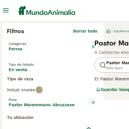
Filtros
Borrar todo
Cachorro
Pastor M
Categorías
Perros
0 Cachorros enc
Pastor M
Tipo de listado
Sólo puro
En venta
Tipo de raza
El Pastor Marem
natal, siempre 
Guardar bús
Incluir cruces
amables y gentil
su alrededor. E
Raza
vez en España. 
Pastor Maremmano-Abruzzese
criadores, ya q
Tu ubicación
Lee nuestra
pág