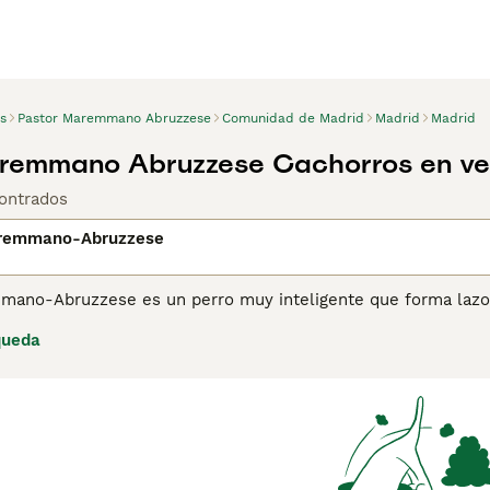
s
Pastor Maremmano Abruzzese
Comunidad de Madrid
Madrid
Madrid
aremmano Abruzzese Cachorros en ve
ontrados
aremmano-Abruzzese
mano-Abruzzese es un perro muy inteligente que forma lazos
han sido apreciados por sus habilidades de pastoreo, pero ta
queda
es. Los Maremmanos son perros nobles que disfrutan de ser pa
s por eso que se han abierto camino en los corazones y hoga
Sin embargo, si quieres compartir tu hogar con un Pastor Ma
ue estos hermosos perros son bastante especiales.
ina de consejos de compra de Pastor Maremmano-Abruzzese