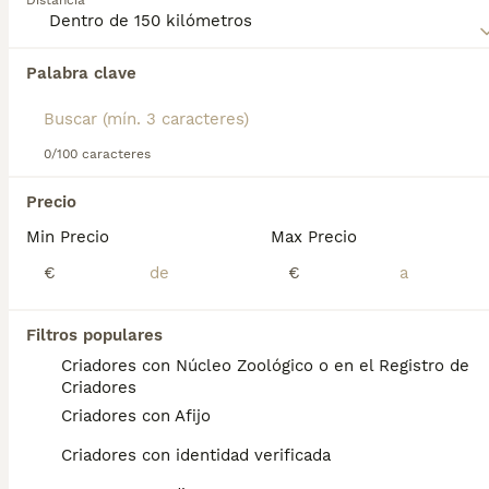
Distancia
Anatolia
para obtener información sobre esta raza de
perro.
Palabra clave
Encontramos 0 Pastor de Anatolia Cachorros
en venta en Escalante, Cantabria.
Si deseas exactamente esta búsqueda guarda tu 
búsqueda y espera el resultado perfecto:
0/100 caracteres
Guardar búsqueda
Precio
Min Precio
Max Precio
Preguntas frecuentes
€
€
Filtros populares
¿Cuánto cuesta un cachorro
Criadores con Núcleo Zoológico o en el Registro de
de Pastor De Anatolia?
Criadores
Criadores con Afijo
El coste medio de un cachorro de Pastor De
Anatolia en España es de aproximadamente
Criadores con identidad verificada
700€, aunque los precios pueden variar