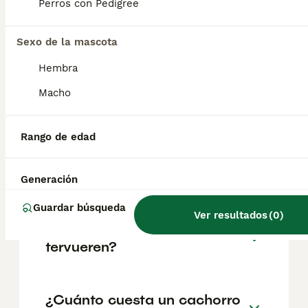
con tendencia protectora, no es aconsejable
Perros con Pedigree
fomentar sus instintos protectores de joven,
porque podría empezar a protegerte en
situaciones inadecuadas.
Sexo de la mascota
Hembra
¿Cuáles son los 3 tipos de
Macho
pastor belga?
Rango de edad
¿Es el pastor belga tervueren
un buen perro de familia?
Generación
Guardar búsqueda
Ver resultados
(
0
)
¿Qué es un pastor belga
tervueren?
¿Cuánto cuesta un cachorro