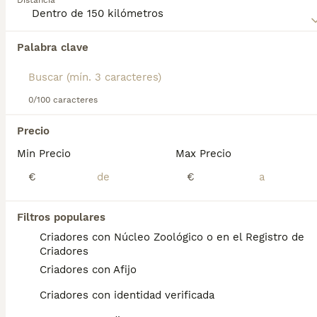
Distancia
Palabra clave
Encontramos 0 Pastor Belga Tervueren
Cachorros en venta en Alicante, Alicante.
Si deseas exactamente esta búsqueda guarda tu 
búsqueda y espera el resultado perfecto:
0/100 caracteres
Guardar búsqueda
Precio
Min Precio
Max Precio
Preguntas frecuentes
€
€
Filtros populares
¿Cómo es el temperamento
Criadores con Núcleo Zoológico o en el Registro de
del pastor belga tervueren?
Criadores
Criadores con Afijo
Personalidad. El tervueren es un compañero
afectuoso y fiel que protegerá su hogar y su
Criadores con identidad verificada
familia. Como sucede con todas las razas