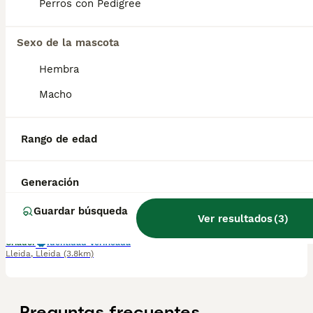
Perros con Pedigree
Disponibles dos machitos de la camada. Se entregan desparasitados, con la primera vacuna, cartilla y microchip a nombre del nuevo propietario Interesados contactar al 680970296 por llamada o WhatsApp
Sexo de la mascota
Criador
Identidad Verificada
Lleida
,
Lleida
(3.8km)
Hembra
1
1
Macho
CACHORROS PASTOR ALEMÁN
Rango de edad
Pastor Alemán
15 semanas
2
4
550 €
Generación
Edad
Precio
Sexo
Guardar búsqueda
Preciosa camada de 4 hembras y 2 machos. Padre de pelo largo y madre de pelo corto. Se entregan desparasitados, con la primera vacuna, cartilla y microchip a nombre del nuevo propietario. Podéis contactar al WhatsApp al 680970296
Ver resultados
(
3
)
Criador
Identidad Verificada
Lleida
,
Lleida
(3.8km)
Preguntas frecuentes