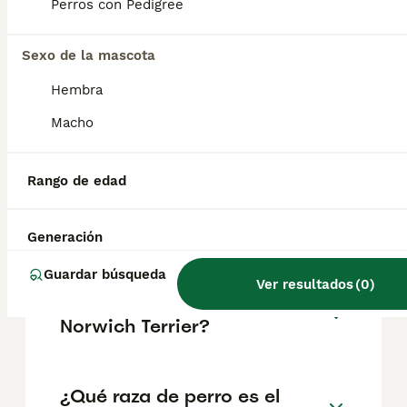
muy enérgico y requiere ejercicio diario y
Perros con Pedigree
estimulación mental para ser feliz. Conocido
por su personalidad audaz, el Norwich
Terrier es seguro de sí mismo y sociable.
Sexo de la mascota
Hembra
¿Cuál es el precio promedio
Macho
de un Norwich Terrier?
Rango de edad
¿Cuál es el terrier más
tranquilo?
Generación
Guardar búsqueda
Ver resultados
(
0
)
¿Por qué son tan caros los
Norwich Terrier?
¿Qué raza de perro es el