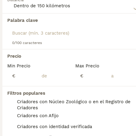
Distancia
desgracia en los últimos tiempos. Debido a esto, han sido
colocados en la lista de razas domésticas en peligro de
extinción por el Kennel Club. Lee nuestra página de
Palabra clave
Encontramos 0 Norwich Terrier Cachorros en
consejos de compra de Norwich Terrier para obtener
venta en Palencia, Palencia.
información sobre esta raza de perro.
Si deseas exactamente esta búsqueda guarda tu 
búsqueda y espera el resultado perfecto:
0/100 caracteres
Guardar búsqueda
Precio
Min Precio
Max Precio
Preguntas frecuentes
€
€
Filtros populares
¿Es el Norwich Terrier una
Criadores con Núcleo Zoológico o en el Registro de
buena mascota?
Criadores
Criadores con Afijo
El Norwich Terrier tiene un temperamento
amigable, lo que lo convierte en una
Criadores con identidad verificada
excelente mascota familiar . También es