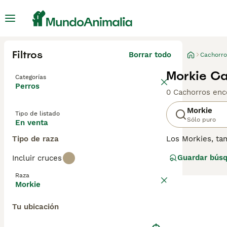
Filtros
Borrar todo
Cachorro
Morkie Ca
Categorías
Perros
0 Cachorros enc
Morkie
Tipo de listado
Sólo puro
En venta
Tipo de raza
Los Morkies, tam
Son una raza de
Guardar bús
Incluir cruces
estatura, pero 
los niños son ma
Raza
Morkie
Tu ubicación