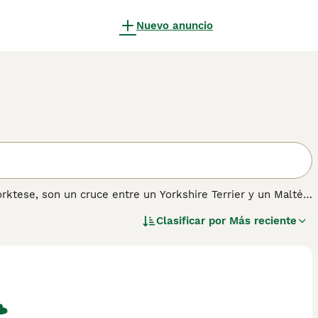
Nuevo anuncio
rktese, son un cruce entre un Yorkshire Terrier y un Maltés.
n la década de 1990. Los Morkies pueden ser pequeños en
Clasificar por
Más reciente
umana. Sin embargo, son más adecuados para hogares donde