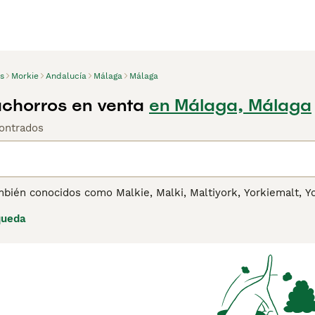
s
Morkie
Andalucía
Málaga
Málaga
chorros en venta
en Málaga, Málaga
ontrados
bién conocidos como Malkie, Malki, Maltiyork, Yorkiemalt, Yo
 juguete que se desarrolló en Canadá y los Estados Unidos e
queda
tienen grandes personalidades y prosperan en la compañía h
yores de la edad preescolar.