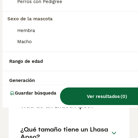
según factores como el pedigrí, la
Perros con Pedigree
reputación del criador y la ubicación.
Sexo de la mascota
¿Cómo es el carácter de
Hembra
Lhasa Apso?
Macho
¿Cuáles son las ventajas y
Rango de edad
desventajas de la raza Lhasa
Apso?
Generación
Guardar búsqueda
Ver resultados
(
0
)
¿Cuál es la esperanza de
vida de un Lhasa Apso?
¿Qué tamaño tiene un Lhasa
Apso?