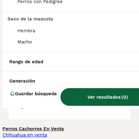
Foundation Stock Service desde 2001 y
Perros con Pedigree
puede competir en eventos de compañía y
rendimiento desde el 1 de julio de 2009.
Sexo de la mascota
Hembra
¿Cuánto cuestan los
cachorros de Lancashire
Macho
Heeler?
Rango de edad
¿Los Lancashire Heelers son
buenas mascotas?
Generación
Guardar búsqueda
Ver resultados
(
0
)
¿Qué es un Texas heeler?
Perros Cachorros En Venta
Chihuahua en venta