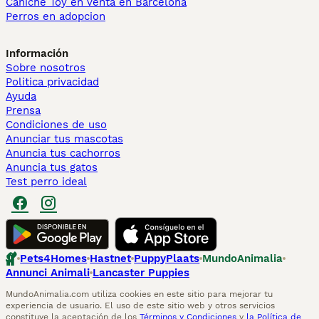
Caniche Toy en venta en Barcelona
Perros en adopcion
Información
Sobre nosotros
Politica privacidad
Ayuda
Prensa
Condiciones de uso
Anunciar tus mascotas
Anuncia tus cachorros
Anuncia tus gatos
Test perro ideal
Pets4Homes
Hastnet
PuppyPlaats
MundoAnimalia
Annunci Animali
Lancaster Puppies
MundoAnimalia.com utiliza cookies en este sitio para mejorar tu
experiencia de usuario. El uso de este sitio web y otros servicios
constituye la aceptación de los
Términos y Condiciones
y
la Política de