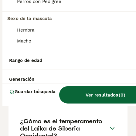
geográfica. Es fundamental acudir a
Perros con Pedigree
criadores responsables que garanticen la
salud y el bienestar de los animales.
Informarse bien y comparar opciones antes
Sexo de la mascota
de comprometerse siempre es la mejor
Hembra
decisión.
Macho
¿Son los laikas de Siberia
Occidental buenos perros de
Rango de edad
familia?
Generación
¿Qué raza de perro era
Guardar búsqueda
Ver resultados
(
0
)
Laika?
¿Cómo es el temperamento
del Laika de Siberia
Occidental?