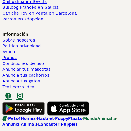
Chihuahua en Sevilla
Bulldog Francés en Galicia
Caniche Toy en venta en Barcelona
Perros en adopcion
Información
Sobre nosotros
Politica privacidad
Ayuda
Prensa
Condiciones de uso
Anunciar tus mascotas
Anuncia tus cachorros
Anuncia tus gatos
Test perro ideal
Pets4Homes
Hastnet
PuppyPlaats
MundoAnimalia
Annunci Animali
Lancaster Puppies