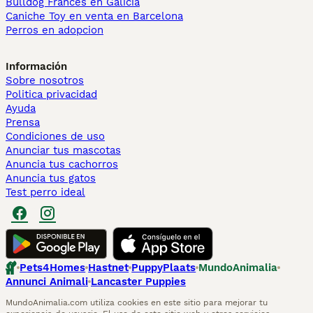
Bulldog Francés en Galicia
Caniche Toy en venta en Barcelona
Perros en adopcion
Información
Sobre nosotros
Politica privacidad
Ayuda
Prensa
Condiciones de uso
Anunciar tus mascotas
Anuncia tus cachorros
Anuncia tus gatos
Test perro ideal
Pets4Homes
Hastnet
PuppyPlaats
MundoAnimalia
Annunci Animali
Lancaster Puppies
MundoAnimalia.com utiliza cookies en este sitio para mejorar tu