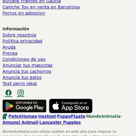
Bulldog Francés en Galicia
Caniche Toy en venta en Barcelona
Perros en adopcion
Información
Sobre nosotros
Politica privacidad
Ayuda
Prensa
Condiciones de uso
Anunciar tus mascotas
Anuncia tus cachorros
Anuncia tus gatos
Test perro ideal
Pets4Homes
Hastnet
PuppyPlaats
MundoAnimalia
Annunci Animali
Lancaster Puppies
MundoAnimalia.com utiliza cookies en este sitio para mejorar tu