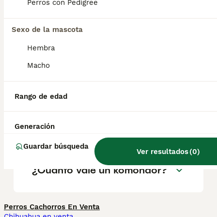
geográfica. Es fundamental acudir a
Perros con Pedigree
criadores responsables que garanticen la
salud y el bienestar de los animales.
Informarse bien y comparar opciones antes
Sexo de la mascota
de comprometerse siempre es la mejor
Hembra
decisión.
Macho
¿Qué es un perro komondor?
Rango de edad
¿Los komondors son buenas
Generación
mascotas?
Guardar búsqueda
Ver resultados
(
0
)
¿Cuánto vale un komondor?
Perros Cachorros En Venta
Chihuahua en venta