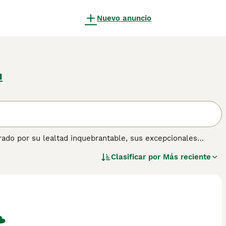
Nuevo anuncio
a
ado por su lealtad inquebrantable, sus excepcionales
 a grande presenta una estructura compacta y muscular,
Clasificar por
Más reciente
minantemente blanco pero a veces en atigrado o sésamo, es
s a menudo parecen reservados, tienen un temperamento
 Su naturaleza decidida los hace menos adecuados para
antes hacia otros perros. Su aguda inteligencia y
 pero resuenan mejor con propietarios que respetan sus
e compra de
Kishu
para obtener información sobre esta raza