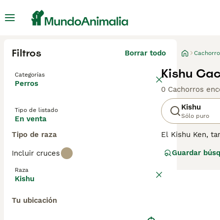
Filtros
Borrar todo
Cachorro
Kishu Cac
Categorías
Perros
0 Cachorros enc
Kishu
Tipo de listado
Sólo puro
En venta
Tipo de raza
El Kishu Ken, t
habilidades de 
Guardar bús
Incluir cruces
ideal para move
un testimonio d
Raza
sereno y equili
Kishu
hogares con múl
disposición dec
Tu ubicación
instintos innat
de perro.