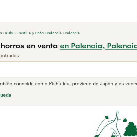
s
Kishu
Castilla y León
Palencia
Palencia
horros en venta
en Palencia, Palenci
ontrados
ambién conocido como Kishu Inu, proviene de Japón y es vener
caza y su constitución duradera. Esta raza de tamaño mediano
queda
rse por terrenos accidentados. Su denso pelaje doble, predo
e su amor por las aventuras al aire libre. Aunque los Kishu
brado y forman lazos profundos con sus compañeros humanos.
tiples mascotas, especialmente debido a sus tendencias domin
idida hacen que el entrenamiento sea relativamente sencillo,
os y valoran su autonomía. Lee nuestra página de consejos d