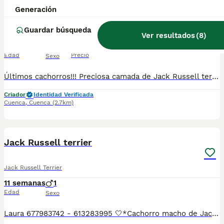
Últimos cachorros Jack Russell 500€ precio real
Generación
Guardar búsqueda
Jack Russell Terrier
Ver resultados
(
8
)
11 semanas
4
5
500 €
Edad
Precio
Sexo
Últimos cachorros!!! Preciosa camada de Jack Russell terrier puros. Pelo y patas cortas, súper sociables y criados en ambiente familiar. Se pueden ver sin compromiso, mando más fotos y vídeos. Se entregan con las vacunas correspondientes y desparasitados. 30 años criando esta raza 650615582
Criador
Identidad Verificada
Cuenca
,
Cuenca
(2.7km)
20
1
Jack Russell terrier
Jack Russell Terrier
11 semanas
1
Edad
Sexo
Laura 677983742 - 613283995 🤍*Cachorro macho de Jack Russell terrier*🤍 ¿Buscas un nuevo compañero para tu hogar? ❤️ Tenemos preciosos cachorros listos para encontrar una familia responsable. ✅ Vacunados ✅ Desparasitados ✅ Cartilla sanitaria ✅ Garantías incluidas ✅ Máxima atención y cuidado Se hacen envíos a toda España: Andalucía: Almería, Cádiz, Córdoba, Granada, Huelva, Jaén, Málaga, Sevilla.Aragón: Huesca, Teruel, Zaragoza.Asturias: Oviedo.Baleares: Palma.Canarias: Las Palmas de Gran Canaria, Santa Cruz de Tenerife.Cantabria: Santander.Castilla-La Mancha: Albacete, Ciudad Real, Cuenca, Guadalajara, Toledo.Castilla y León: Ávila, Burgos, León, Palencia, Salamanca, Segovia, Soria, Valladolid, Zamora.Cataluña: Barcelona, Gerona (Girona), Lérida (Lleida), Tarragona.Comunidad Valenciana: Alicante, Castellón de la Plana, Valencia.Extremadura: Badajoz, Cáceres.Galicia: La Coruña (A Coruña), Lugo, Orense (Ourense), Pontevedra.La Rioja: Logroño.Madrid: Madrid.Murcia: Murcia.Navarra: Pamplona.País Vasco: Bilbao (Vizcaya), San Sebastián (Guipúzcoa), Vitoria (Álava). 🐾 Cachorros sanos, sociables y criados con mucho cariño. 📲 ¡Pregunta sin compromiso por disponibilidad, fotos y precios por mensaje privado!