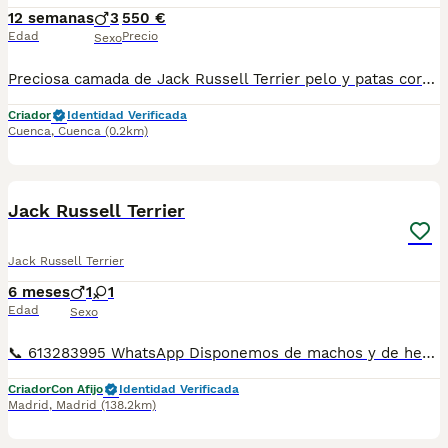
12 semanas
3
550 €
Edad
Precio
Sexo
Preciosa camada de Jack Russell Terrier pelo y patas cortas. Se entregan con las vacunas correspondientes a la edad y sus desparasitaciones. Criados en ambiente familiar. Se pueden ver sin compromiso, envío más fotos y vídeos. 650615582
Criador
Identidad Verificada
Cuenca
,
Cuenca
(0.2km)
10
Jack Russell Terrier
Jack Russell Terrier
6 meses
1
1
Edad
Sexo
📞 613283995 WhatsApp Disponemos de machos y de hembra de Jack Russell terrier . Entregamos los cachorros por toda España también puede venir a nuestras instalaciones. Llámanos y te informamos de todos nuestros cachorros disponemos de mas razas
Criador
Con Afijo
Identidad Verificada
Madrid
,
Madrid
(138.2km)