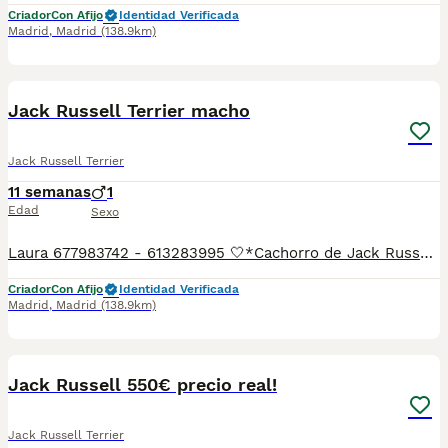
Criador
Con Afijo
Identidad Verificada
Madrid
,
Madrid
(138.9km)
20
1
Jack Russell Terrier macho
Jack Russell Terrier
11 semanas
1
Edad
Sexo
Laura 677983742 - 613283995 🤍*Cachorro de Jack Russell terrier el cachorro es el de las fotos, una preciosidad *🤍 ¿Buscas un nuevo compañero para tu hogar? ❤️ Tenemos preciosos cachorros listos para encontrar una familia responsable. ✅ Vacunados ✅ Desparasitados ✅ Cartilla sanitaria ✅ Garantías incluidas ✅ Máxima atención y cuidado Se hacen envíos a toda España: Andalucía: Almería, Cádiz, Córdoba, Granada, Huelva, Jaén, Málaga, Sevilla.Aragón: Huesca, Teruel, Zaragoza.Asturias: Oviedo.Baleares: Palma.Canarias: Las Palmas de Gran Canaria, Santa Cruz de Tenerife.Cantabria: Santander.Castilla-La Mancha: Albacete, Ciudad Real, Cuenca, Guadalajara, Toledo.Castilla y León: Ávila, Burgos, León, Palencia, Salamanca, Segovia, Soria, Valladolid, Zamora.Cataluña: Barcelona, Gerona (Girona), Lérida (Lleida), Tarragona.Comunidad Valenciana: Alicante, Castellón de la Plana, Valencia.Extremadura: Badajoz, Cáceres.Galicia: La Coruña (A Coruña), Lugo, Orense (Ourense), Pontevedra.La Rioja: Logroño.Madrid: Madrid.Murcia: Murcia.Navarra: Pamplona.País Vasco: Bilbao (Vizcaya), San Sebastián (Guipúzcoa), Vitoria (Álava). 🐾 Cachorros sanos, sociables y criados con mucho cariño. 📲 ¡Pregunta sin compromiso por disponibilidad, fotos y precios por mensaje privado!
Criador
Con Afijo
Identidad Verificada
Madrid
,
Madrid
(138.9km)
8
Jack Russell 550€ precio real!
Jack Russell Terrier