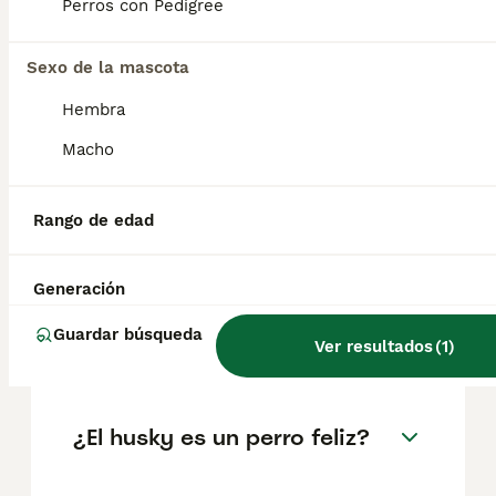
Perros con Pedigree
El coste medio de un cachorro de Husky
Siberiano en España es de aproximadamente
Sexo de la mascota
551€, aunque los precios pueden variar
Hembra
según factores como el pedigrí, la
reputación del criador y la ubicación.
Macho
¿Cuáles son los 3 tipos de
Rango de edad
husky?
Generación
¿Es un husky siberiano una
Guardar búsqueda
Ver resultados
(
1
)
buena mascota?
¿El husky es un perro feliz?