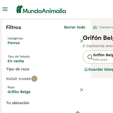
Filtros
Borrar todo
Cachorro
Grifón Be
Categorías
Perros
0 Cachorros enc
Grifón Bel
Tipo de listado
Sólo puro
En venta
Tipo de raza
Guardar bús
Incluir cruces
Raza
Grifón Belga
Tu ubicación