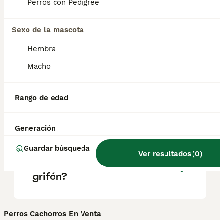
grifón que es) de color moteado azulado,
Perros con Pedigree
orejas caídas menos largas que otros perros
de caza y una cola hacia arriba y ligeramente
curvada.
Sexo de la mascota
Hembra
¿Los grifones azules son
Macho
buenos perros de familia?
Rango de edad
¿Cómo es un perro azul de
gascuña?
Generación
Guardar búsqueda
Ver resultados
(
0
)
¿Cuánto cuesta un perro
grifón?
Perros Cachorros En Venta