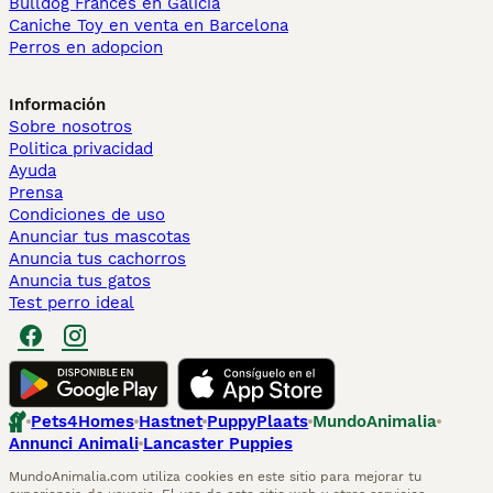
Bulldog Francés en Galicia
Caniche Toy en venta en Barcelona
Perros en adopcion
Información
Sobre nosotros
Politica privacidad
Ayuda
Prensa
Condiciones de uso
Anunciar tus mascotas
Anuncia tus cachorros
Anuncia tus gatos
Test perro ideal
Pets4Homes
Hastnet
PuppyPlaats
MundoAnimalia
Annunci Animali
Lancaster Puppies
MundoAnimalia.com utiliza cookies en este sitio para mejorar tu