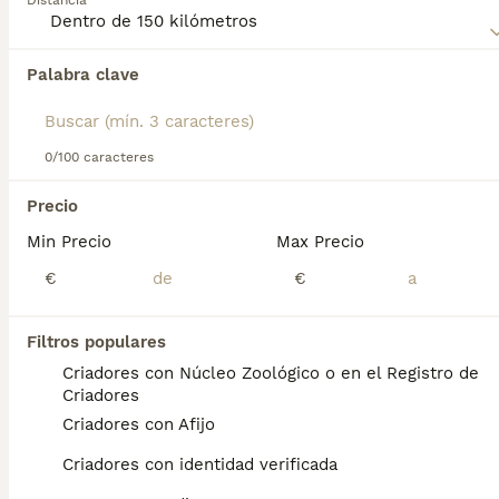
Distancia
Palabra clave
Encontramos 0 Grifón Azul de Gascuña
Cachorros en venta en Palencia, Palencia.
Si deseas exactamente esta búsqueda guarda tu 
búsqueda y espera el resultado perfecto:
0/100 caracteres
Guardar búsqueda
Precio
Min Precio
Max Precio
Preguntas frecuentes
€
€
Filtros populares
¿Qué tamaño tiene un Grifón
Criadores con Núcleo Zoológico o en el Registro de
azul de Gascuña?
Criadores
Criadores con Afijo
Apariencia. Este grifón azul tiene un tamaño
medio (50 a 57 cm) hasta la cruz, con un
Criadores con identidad verificada
manto áspero que lo caracteriza (como