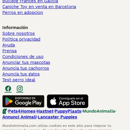
Bulldog Francés en Galicia
Caniche Toy en venta en Barcelona
Perros en adopcion
Información
Sobre nosotros
Politica privacidad
Ayuda
Prensa
Condiciones de uso
Anunciar tus mascotas
Anuncia tus cachorros
Anuncia tus gatos
Test perro ideal
Pets4Homes
Hastnet
PuppyPlaats
MundoAnimalia
Annunci Animali
Lancaster Puppies
MundoAnimalia.com utiliza cookies en este sitio para mejorar tu