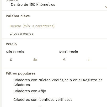
Distancia
Palabra clave
Encontramos 0 Griffon Fauve de Bretagne
Cachorros en venta en Huesca, Huesca.
Si deseas exactamente esta búsqueda guarda tu 
búsqueda y espera el resultado perfecto:
0/100 caracteres
Guardar búsqueda
Precio
Min Precio
Max Precio
Preguntas frecuentes
€
€
Filtros populares
¿El Basset Fauve de Bretagne
Criadores con Núcleo Zoológico o en el Registro de
es una buena mascota?
Criadores
Criadores con Afijo
Son perritos alegres, inteligentes,
amigables, valientes y muy activos. La raza
Criadores con identidad verificada
Basset Fauve de Bretagne se lleva bien con