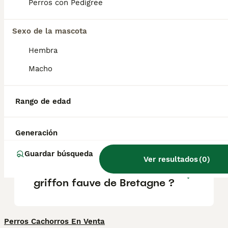
los niños y otras mascotas . No son perros
Perros con Pedigree
guardianes propiamente dichos, pero sí
avisarán de la presencia de extraños en la
puerta.
Sexo de la mascota
Hembra
¿Son fáciles de entrenar los
Macho
Griffon fauves?
Rango de edad
¿Qué tamaño tiene un
Basset fauve de bretagne?
Generación
Guardar búsqueda
Ver resultados
(
0
)
Quel est le caractère du
griffon fauve de Bretagne ?
Perros Cachorros En Venta